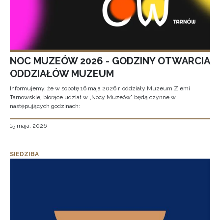
NOC MUZEÓW 2026 - GODZINY OTWARCIA
ODDZIAŁÓW MUZEUM
Informujemy, że w sobotę 16 maja 2026 r. oddziały Muzeum Ziemi
Tarnowskiej biorące udział w „Nocy Muzeów” będą czynne w
następujących godzinach:
15 maja, 2026
SIEDZIBA