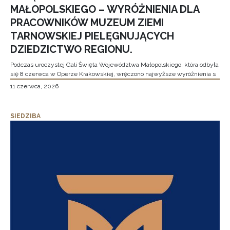
MAŁOPOLSKIEGO – WYRÓŻNIENIA DLA
PRACOWNIKÓW MUZEUM ZIEMI
TARNOWSKIEJ PIELĘGNUJĄCYCH
DZIEDZICTWO REGIONU.
Podczas uroczystej Gali Święta Województwa Małopolskiego, która odbyła
się 8 czerwca w Operze Krakowskiej, wręczono najwyższe wyróżnienia s
11 czerwca, 2026
SIEDZIBA