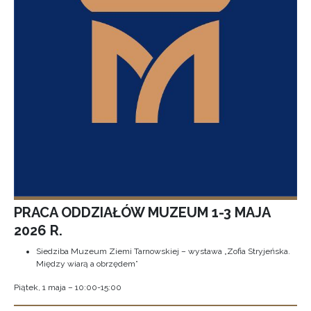
PRACA ODDZIAŁÓW MUZEUM 1-3 MAJA
2026 R.
Siedziba Muzeum Ziemi Tarnowskiej – wystawa „Zofia Stryjeńska.
Między wiarą a obrzędem”
Piątek, 1 maja – 10:00-15:00