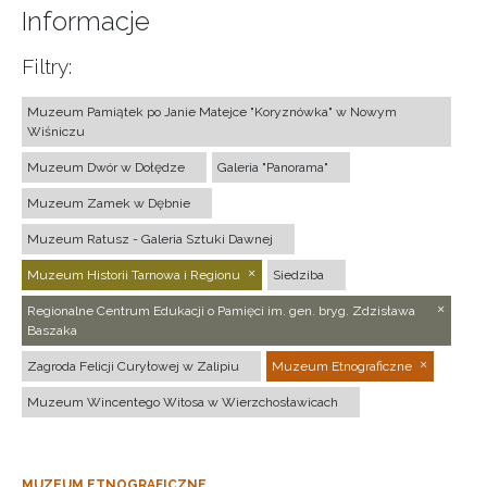
Informacje
Filtry:
Muzeum Pamiątek po Janie Matejce "Koryznówka" w Nowym
Wiśniczu
Muzeum Dwór w Dołędze
Galeria "Panorama"
Muzeum Zamek w Dębnie
Muzeum Ratusz - Galeria Sztuki Dawnej
Muzeum Historii Tarnowa i Regionu
Siedziba
Regionalne Centrum Edukacji o Pamięci im. gen. bryg. Zdzisława
Baszaka
Zagroda Felicji Curyłowej w Zalipiu
Muzeum Etnograficzne
Muzeum Wincentego Witosa w Wierzchosławicach
MUZEUM ETNOGRAFICZNE