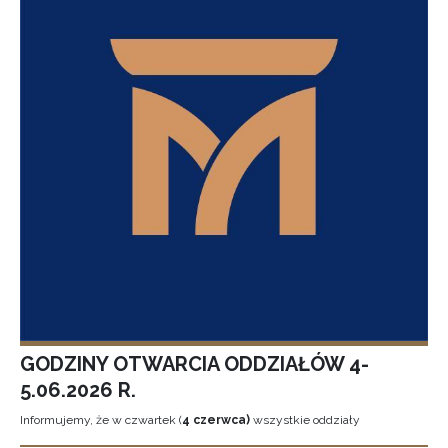
GODZINY OTWARCIA ODDZIAŁÓW 4-
5.06.2026 R.
Informujemy, że w czwartek (
4 czerwca)
wszystkie oddziały