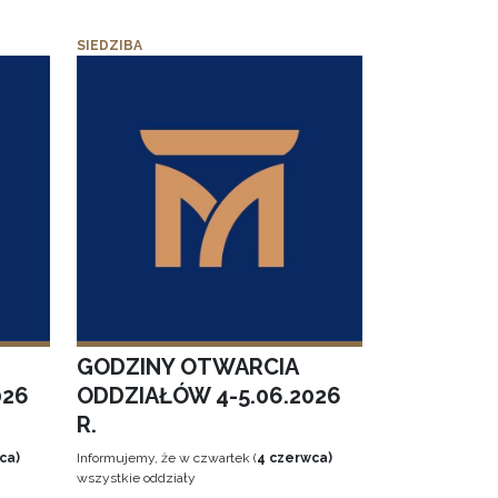
SIEDZIBA
GODZINY OTWARCIA
026
ODDZIAŁÓW 4-5.06.2026
R.
ca)
Informujemy, że w czwartek (
4 czerwca)
wszystkie oddziały