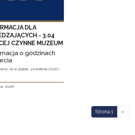
ORMACJA DLA
EDZAJĄCYCH - 3.04
CEJ CZYNNE MUZEUM
rmacja o godzinach
rcia
emy, że w piątek, 3 kwietnia 2026 r.,
ia, 2026
icowanie
Nastę
Strona 1
››