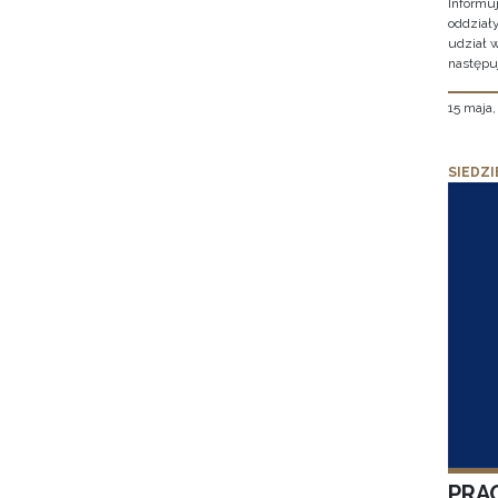
Informu
oddział
udział 
następu
15 maja
SIEDZI
PRA