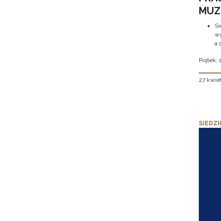
MUZE
Si
wy
a 
Piątek, 
27 kwie
SIEDZI