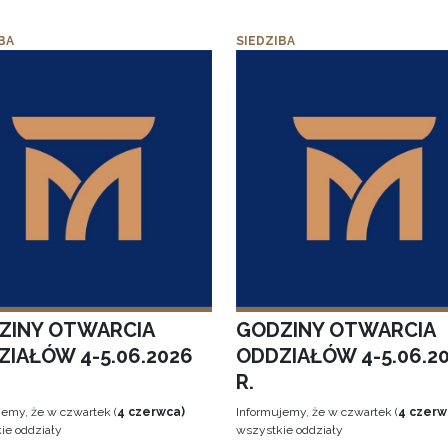
BA
SIEDZIBA
ZINY OTWARCIA
GODZINY OTWARCIA
ZIAŁÓW 4-5.06.2026
ODDZIAŁÓW 4-5.06.2
R.
jemy, że w czwartek (
4 czerwca)
Informujemy, że w czwartek (
4 czerw
ie oddziały
wszystkie oddziały