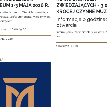
UM 1-3 MAJA 2026 R.
ZWIEDZAJĄCYCH - 3.
KRÓCEJ CZYNNE MU
edziba Muzeum Ziemi Tarnowskiej –
stawa „Zofia Stryjeńska. Między wiarą
Informacja o godzina
obrzędem”
otwarcia
1 maja – 10:00-15:00
Informujemy, że w piątek, 3 kwietnia 2
wsz
tnia, 2026
1 kwietnia, 2026
BA