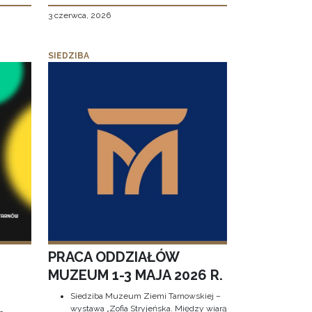
3 czerwca, 2026
SIEDZIBA
PRACA ODDZIAŁÓW
MUZEUM 1-3 MAJA 2026 R.
Siedziba Muzeum Ziemi Tarnowskiej –
wystawa „Zofia Stryjeńska. Między wiarą