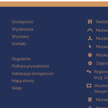
Na skróty
Oddziały
Dostępność
Siedzi
Wydarzenia
Muzeum
Wystawy
Muzeum
Kontakt
Muzeu
Muzeu
Na skróty
Regulamin
Zagrod
Polityka prywatności
Regiona
Deklaracja dostępności
bryg. Z
Mapa strony
Muzeum
Sklep
Nowym 
Muzeu