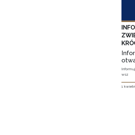
INF
ZWI
KRÓ
Info
otwa
Informuj
wsz
1 kwietn
Stron