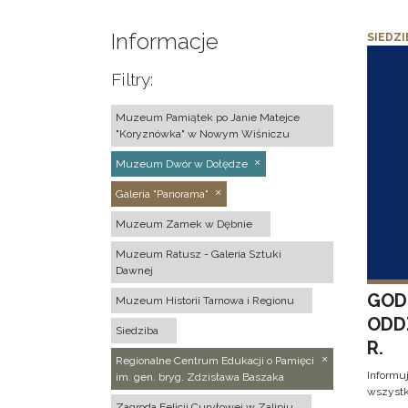
Informacje
SIEDZI
Filtry:
Muzeum Pamiątek po Janie Matejce
"Koryznówka" w Nowym Wiśniczu
Muzeum Dwór w Dołędze
Galeria "Panorama"
Muzeum Zamek w Dębnie
Muzeum Ratusz - Galeria Sztuki
Dawnej
GOD
Muzeum Historii Tarnowa i Regionu
ODD
Siedziba
R.
Regionalne Centrum Edukacji o Pamięci
Informu
im. gen. bryg. Zdzisława Baszaka
wszystk
Zagroda Felicji Curyłowej w Zalipiu