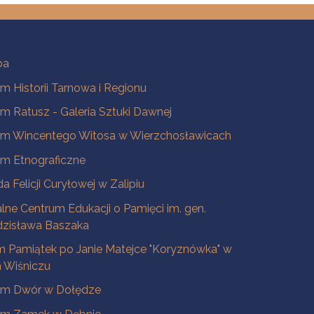
ba
 Historii Tarnowa i Regionu
 Ratusz - Galeria Sztuki Dawnej
m Wincentego Witosa w Wierzchosławicach
m Etnograficzne
a Felicji Curyłowej w Zalipiu
lne Centrum Edukacji o Pamięci im. gen.
dzisława Baszaka
 Pamiątek po Janie Matejce "Koryznówka" w
Wiśniczu
m Dwór w Dołędze