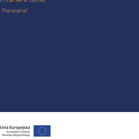
m Zamek w Dębnie
a "Panorama"