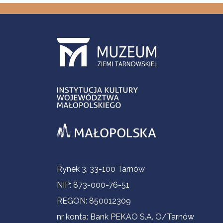
Informacje kontaktowe
Rynek 3, 33-100 Tarnów
NIP: 873-000-76-51
REGON: 850012309
nr konta: Bank PEKAO S.A. O/Tarnów