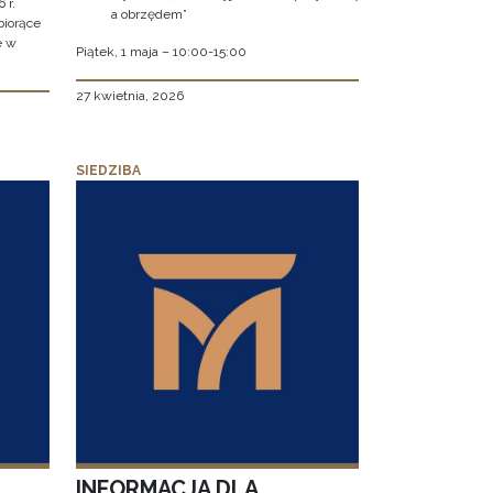
 r.
a obrzędem”
biorące
e w
Piątek, 1 maja – 10:00-15:00
27 kwietnia, 2026
SIEDZIBA
INFORMACJA DLA