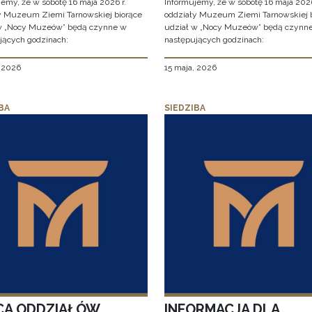
jemy, że w sobotę 16 maja 2026 r.
Informujemy, że w sobotę 16 maja 2026
y Muzeum Ziemi Tarnowskiej biorące
oddziały Muzeum Ziemi Tarnowskiej 
w „Nocy Muzeów” będą czynne w
udział w „Nocy Muzeów” będą czynn
jących godzinach:
następujących godzinach:
, 2026
15 maja, 2026
BA
SIEDZIBA
CA ODDZIAŁÓW
INFORMACJA DLA