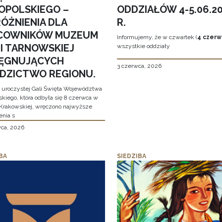
OPOLSKIEGO –
ODDZIAŁÓW 4-5.06.2
ÓŻNIENIA DLA
R.
COWNIKÓW MUZEUM
Informujemy, że w czwartek (
4 czerw
MI TARNOWSKIEJ
wszystkie oddziały
LĘGNUJĄCYCH
3 czerwca, 2026
EDZICTWO REGIONU.
 uroczystej Gali Święta Województwa
skiego, która odbyła się 8 czerwca w
Krakowskiej, wręczono najwyższe
enia s
wca, 2026
BA
SIEDZIBA