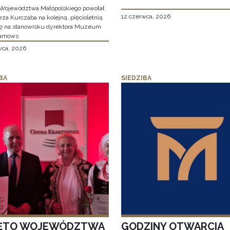
Województwa Małopolskiego powołał
12 czerwca, 2026
za Kurczaba na kolejną, pięcioletnią
ę na stanowisku dyrektora Muzeum
arnows
wca, 2026
BA
SIEDZIBA
ĘTO WOJEWÓDZTWA
GODZINY OTWARCIA