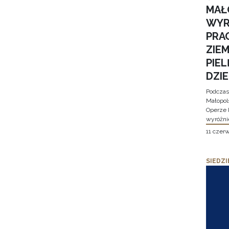
MAŁ
WYR
PRA
ZIE
PIE
DZI
Podczas
Małopol
Operze 
wyróżni
11 czer
SIEDZI