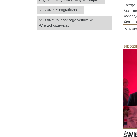
Zarząd 
Muzeum Etnograficzne
Kazimier
kadencj
Muzeum Wincentego Witosa w
Ziemi T
Wierzchosławicach
18 czer
SIEDZI
ŚWI