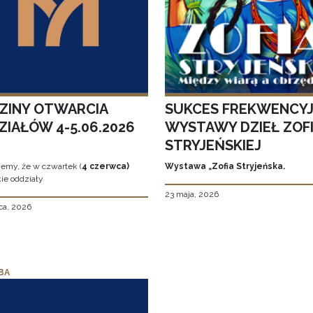
ZINY OTWARCIA
SUKCES FREKWENCY
ZIAŁÓW 4-5.06.2026
WYSTAWY DZIEŁ ZOFI
STRYJEŃSKIEJ
jemy, że w czwartek (
4 czerwca)
Wystawa „Zofia Stryjeńska.
ie oddziały
23 maja, 2026
ca, 2026
BA