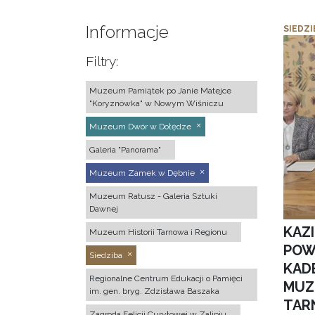
Informacje
SIEDZI
Filtry:
Muzeum Pamiątek po Janie Matejce
"Koryznówka" w Nowym Wiśniczu
Muzeum Dwór w Dołędze
Galeria "Panorama"
Muzeum Zamek w Dębnie
Muzeum Ratusz - Galeria Sztuki
Dawnej
KAZ
Muzeum Historii Tarnowa i Regionu
POW
Siedziba
KAD
Regionalne Centrum Edukacji o Pamięci
MUZ
im. gen. bryg. Zdzisława Baszaka
TAR
Zagroda Felicji Curyłowej w Zalipiu