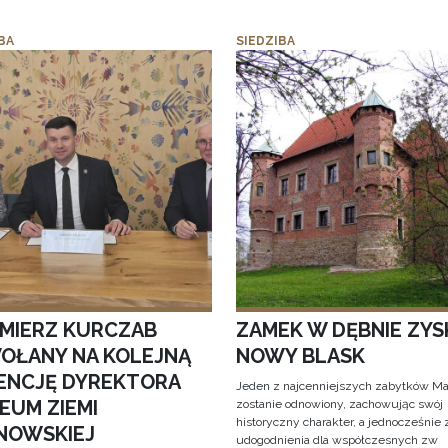
BA
SIEDZIBA
IMIERZ KURCZAB
ZAMEK W DĘBNIE ZYS
OŁANY NA KOLEJNĄ
NOWY BLASK
ENCJĘ DYREKTORA
Jeden z najcenniejszych zabytków Ma
EUM ZIEMI
zostanie odnowiony, zachowując swój
historyczny charakter, a jednocześnie
NOWSKIEJ
udogodnienia dla współczesnych zw