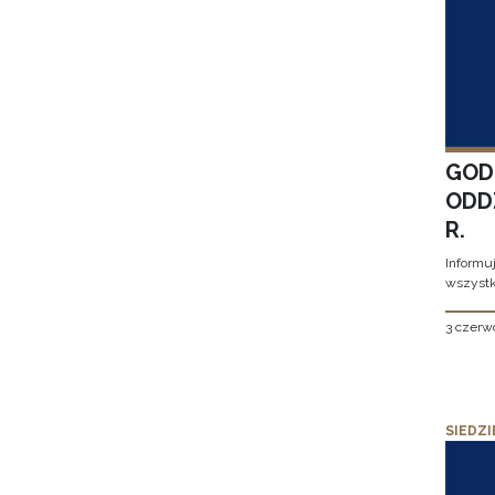
GOD
ODD
R.
Informu
wszystk
3 czerw
SIEDZI