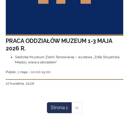
PRACA ODDZIAŁÓW MUZEUM 1-3 MAJA
2026 R.
Siedziba Muzeum Ziemi Tarnowskiej – wystawa „Zofia Stryjeńska.
Między wiarą a obrzędem”
Piątek, 1 maja – 10:00-15:00
27 kwietnia, 2026
Stronicowanie
Następna strona
Strona 1
››