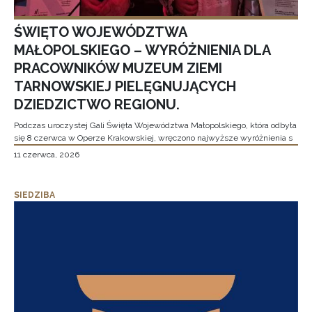
ŚWIĘTO WOJEWÓDZTWA
MAŁOPOLSKIEGO – WYRÓŻNIENIA DLA
PRACOWNIKÓW MUZEUM ZIEMI
TARNOWSKIEJ PIELĘGNUJĄCYCH
DZIEDZICTWO REGIONU.
Podczas uroczystej Gali Święta Województwa Małopolskiego, która odbyła
się 8 czerwca w Operze Krakowskiej, wręczono najwyższe wyróżnienia s
11 czerwca, 2026
SIEDZIBA