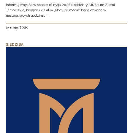
Informujemy, że w sobotę 16 maja 2026 r. oddziały Muzeum Ziemi
Tarnowskiej biorące udział w „Nocy Muzeów” będą czynne w
następujących godzinach:
15 maja, 2026
SIEDZIBA