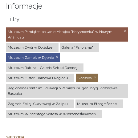
Informacje
Filtry:
Muzeum Pamiątek po Janie Matejce "Koryznówka" w Nowym
Wiśniczu
Muzeum Dwór w Dołędze
Galeria "Panorama"
Muzeum Zamek w Dębnie
Muzeum Ratusz - Galeria Sztuki Dawnej
Muzeum Historii Tarnowa i Regionu
Siedziba
Regionalne Centrum Edukacji o Pamięci im. gen. bryg. Zdzisława
Baszaka
Zagroda Felicji Curyłowej w Zalipiu
Muzeum Etnograficzne
Muzeum Wincentego Witosa w Wierzchosławicach
SIEDZIBA