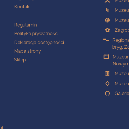
Muzeum
Kontakt
Muzeu
Muzeu
Na skróty
Regulamin
Zagrod
Polityka prywatności
Regiona
Deklaracja dostępności
bryg. Z
Mapa strony
Muzeum
Sklep
Nowym 
Muzeu
Muzeu
Galeri