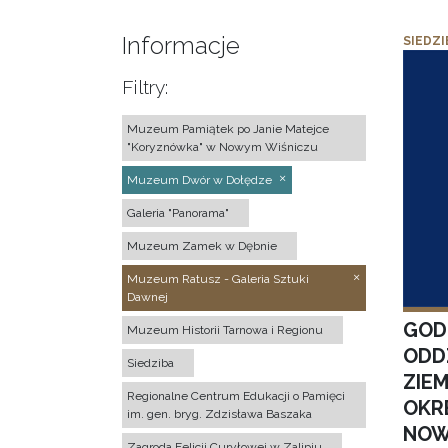
Informacje
SIEDZI
Filtry:
Muzeum Pamiątek po Janie Matejce
"Koryznówka" w Nowym Wiśniczu
Muzeum Dwór w Dołędze
Galeria "Panorama"
Muzeum Zamek w Dębnie
Muzeum Ratusz - Galeria Sztuki
Dawnej
GOD
Muzeum Historii Tarnowa i Regionu
ODD
Siedziba
ZIE
Regionalne Centrum Edukacji o Pamięci
OKR
im. gen. bryg. Zdzisława Baszaka
NOW
Zagroda Felicji Curyłowej w Zalipiu