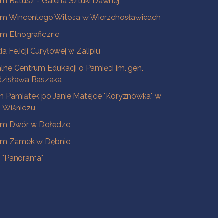
 Ratusz - Galeria Sztuki Dawnej
m Wincentego Witosa w Wierzchosławicach
m Etnograficzne
a Felicji Curyłowej w Zalipiu
lne Centrum Edukacji o Pamięci im. gen.
dzisława Baszaka
 Pamiątek po Janie Matejce "Koryznówka" w
Wiśniczu
m Dwór w Dołędze
m Zamek w Dębnie
a "Panorama"