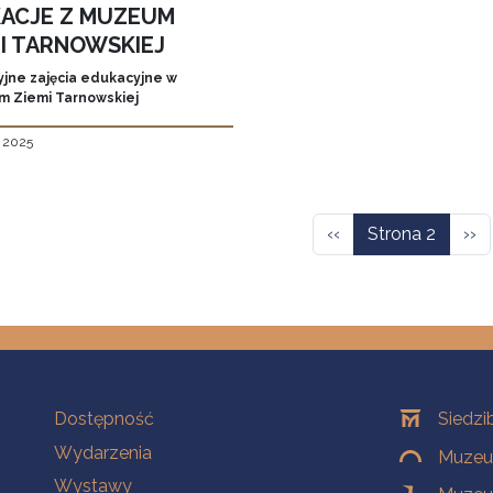
ACJE Z MUZEUM
MI TARNOWSKIEJ
jne zajęcia edukacyjne w
 Ziemi Tarnowskiej
, 2025
icowanie
Poprzednia strona
Nas
‹‹
Strona 2
››
Na skróty
Oddziały
Dostępność
Siedzi
Wydarzenia
Muzeum
Wystawy