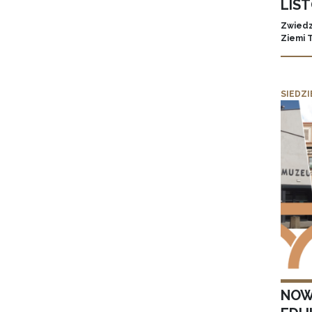
LIS
Zwiedz
Ziemi 
SIEDZI
NOW