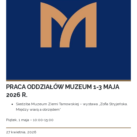
PRACA ODDZIAŁÓW MUZEUM 1-3 MAJA
2026 R.
Siedziba Muzeum Ziemi Tarnowskiej – wystawa „Zofia Stryjeńska.
Między wiarą a obrzędem”
Piątek, 1 maja – 10:00-15:00
27 kwietnia, 2026