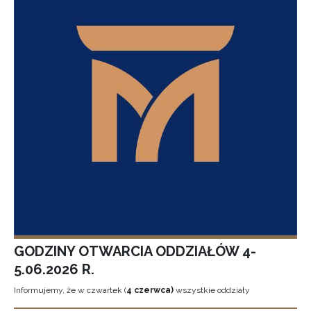
GODZINY OTWARCIA ODDZIAŁÓW 4-
5.06.2026 R.
Informujemy, że w czwartek (
4 czerwca)
wszystkie oddziały