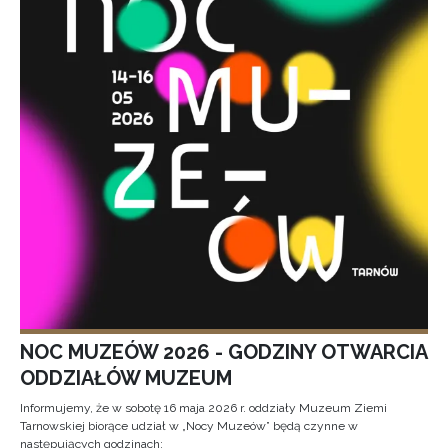
NOC MUZEÓW 2026 - GODZINY OTWARCIA
ODDZIAŁÓW MUZEUM
Informujemy, że w sobotę 16 maja 2026 r. oddziały Muzeum Ziemi
Tarnowskiej biorące udział w „Nocy Muzeów” będą czynne w
następujących godzinach: