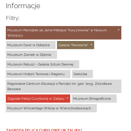
Informacje
Filtry:
Muzeum Pamiątek po Janie Matejce "Koryznówka" w Nowym
Wiśniczu
Muzeum Dwór w Dołędze
Galeria "Panorama"
Muzeum Zamek w Dębnie
Muzeum Ratusz - Galeria Sztuki Dawnej
Muzeum Historii Tarnowa i Regionu
Siedziba
Regionalne Centrum Edukacji o Pamięci im. gen. bryg. Zdzisława
Baszaka
Zagroda Felicji Curyłowej w Zalipiu
Muzeum Etnograficzne
Muzeum Wincentego Witosa w Wierzchosławicach
ZAGRODA FELICJI CURYŁOWEJ W ZALIPIU