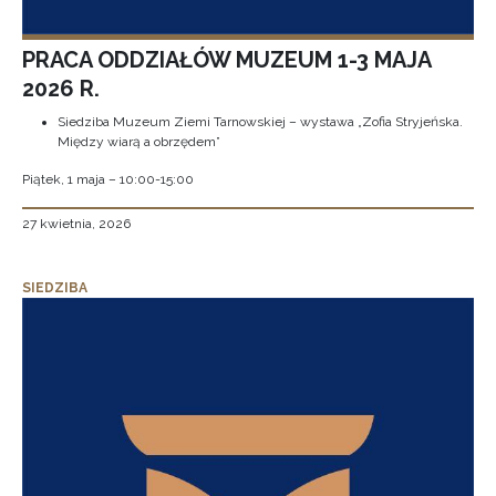
PRACA ODDZIAŁÓW MUZEUM 1-3 MAJA
2026 R.
Siedziba Muzeum Ziemi Tarnowskiej – wystawa „Zofia Stryjeńska.
Między wiarą a obrzędem”
Piątek, 1 maja – 10:00-15:00
27 kwietnia, 2026
SIEDZIBA