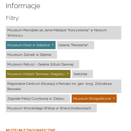
Informacje
Filtry:
Muzeum Pamiątek po Janie Matejce "Koryznówka" w Nowym
Wiśniczu
Muzeum Dwór w Dołędze
Galeria "Panorama"
Muzeum Zamek w Dębnie
Muzeum Ratusz - Galeria Sztuki Dawnej
Muzeum Historii Tarnowa i Regionu
Siedziba
Regionalne Centrum Edukacji o Pamięci im. gen. bryg. Zdzisława
Baszaka
Zagroda Felicji Curyłowej w Zalipiu
Muzeum Etnograficzne
Muzeum Wincentego Witosa w Wierzchosławicach
MUZEUM ETNOGRAFICZNE