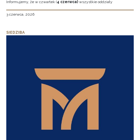
Informujemy, że w czwartek (
4 czerwca)
wszystkie oddziały
3 czerwca, 2026
SIEDZIBA