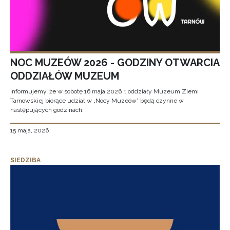
NOC MUZEÓW 2026 - GODZINY OTWARCIA
ODDZIAŁÓW MUZEUM
Informujemy, że w sobotę 16 maja 2026 r. oddziały Muzeum Ziemi
Tarnowskiej biorące udział w „Nocy Muzeów” będą czynne w
następujących godzinach:
15 maja, 2026
SIEDZIBA