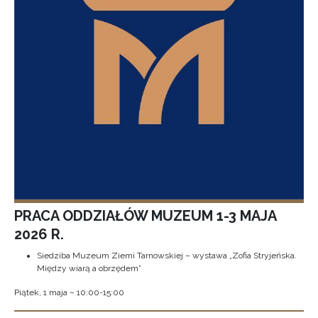
PRACA ODDZIAŁÓW MUZEUM 1-3 MAJA
2026 R.
Siedziba Muzeum Ziemi Tarnowskiej – wystawa „Zofia Stryjeńska.
Między wiarą a obrzędem”
Piątek, 1 maja – 10:00-15:00