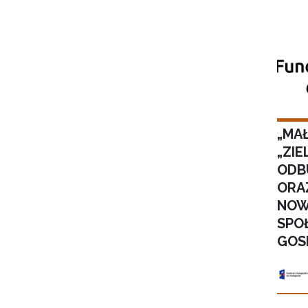
„MA
„ZI
ODB
ORA
NOW
SPO
GOS