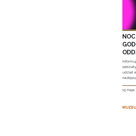
NOC
GOD
ODD
Informu
oddział
udział 
następu
15 maja
MUZEU