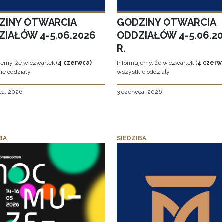
ZINY OTWARCIA
GODZINY OTWARCIA
ZIAŁÓW 4-5.06.2026
ODDZIAŁÓW 4-5.06.2
R.
jemy, że w czwartek (
4 czerwca)
Informujemy, że w czwartek (
4 czerw
ie oddziały
wszystkie oddziały
ca, 2026
3 czerwca, 2026
BA
SIEDZIBA