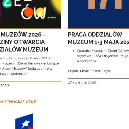
 MUZEÓW 2026 -
PRACA ODDZIAŁÓW
ZINY OTWARCIA
MUZEUM 1-3 MAJA 202
ZIAŁÓW MUZEUM
Siedziba Muzeum Ziemi Tarnows
wystawa „Zofia Stryjeńska. Międ
jemy, że w sobotę 16 maja 2026 r.
a obrzędem”
y Muzeum Ziemi Tarnowskiej biorące
w „Nocy Muzeów” będą czynne w
Piątek, 1 maja – 10:00-15:00
jących godzinach:
27 kwietnia, 2026
, 2026
M ETNOGRAFICZNE