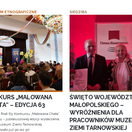
M ETNOGRAFICZNE
SIEDZIBA
KURS „MALOWANA
ŚWIĘTO WOJEWÓDZ
A” – EDYCJA 63
MAŁOPOLSKIEGO –
WYRÓŻNIENIA DLA
 finał 63. Konkursu „Malowana Chata”
PRACOWNIKÓW MUZ
iu – jubileuszowej edycji wydarzenia,
uzeum Ziemi Tarnowskiej
ZIEMI TARNOWSKIEJ
wało już po raz 50.