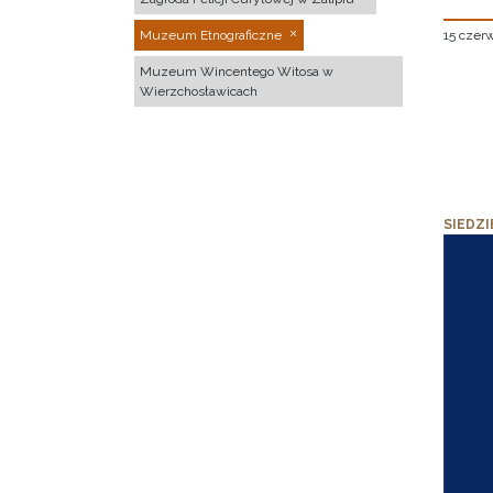
15 czer
Muzeum Etnograficzne
Muzeum Wincentego Witosa w
Wierzchosławicach
SIEDZI