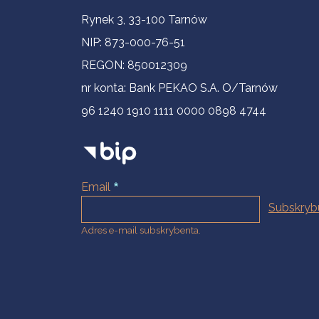
Informacje kontaktowe
Rynek 3, 33-100 Tarnów
NIP: 873-000-76-51
REGON: 850012309
nr konta: Bank PEKAO S.A. O/Tarnów
96 1240 1910 1111 0000 0898 4744
Email
Adres e-mail subskrybenta.