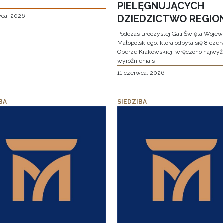
PIELĘGNUJĄCYCH
wca, 2026
DZIEDZICTWO REGIO
Podczas uroczystej Gali Święta Woje
Małopolskiego, która odbyła się 8 cze
Operze Krakowskiej, wręczono najwy
wyróżnienia s
11 czerwca, 2026
BA
SIEDZIBA