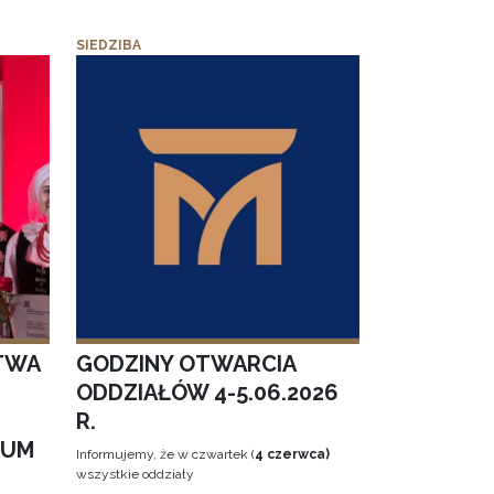
SIEDZIBA
TWA
GODZINY OTWARCIA
ODDZIAŁÓW 4-5.06.2026
R.
EUM
Informujemy, że w czwartek (
4 czerwca)
wszystkie oddziały