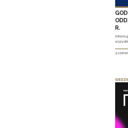
GOD
ODD
R.
Informu
wszystk
3 czerw
SIEDZI