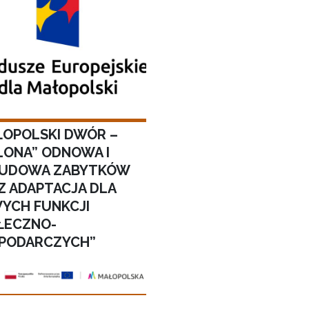
ŁOPOLSKI DWÓR –
ELONA” ODNOWA I
UDOWA ZABYTKÓW
Z ADAPTACJA DLA
YCH FUNKCJI
ŁECZNO-
PODARCZYCH”