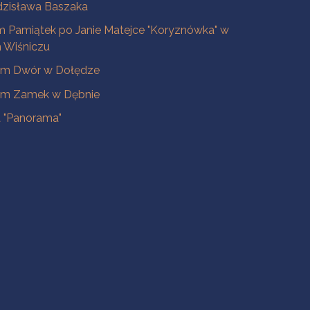
dzisława Baszaka
 Pamiątek po Janie Matejce "Koryznówka" w
Wiśniczu
m Dwór w Dołędze
m Zamek w Dębnie
a "Panorama"