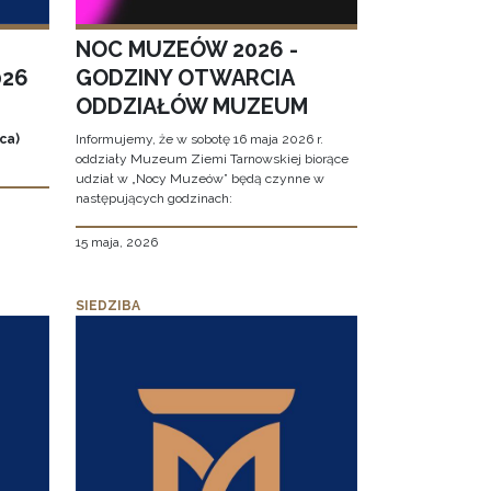
NOC MUZEÓW 2026 -
026
GODZINY OTWARCIA
ODDZIAŁÓW MUZEUM
ca)
Informujemy, że w sobotę 16 maja 2026 r.
oddziały Muzeum Ziemi Tarnowskiej biorące
udział w „Nocy Muzeów” będą czynne w
następujących godzinach:
15 maja, 2026
SIEDZIBA