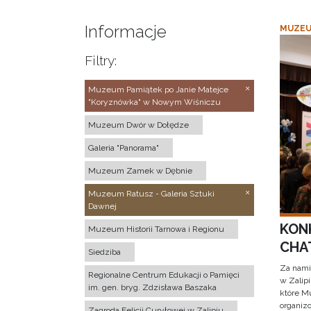
Informacje
MUZEU
Filtry:
Muzeum Pamiątek po Janie Matejce
"Koryznówka" w Nowym Wiśniczu
Muzeum Dwór w Dołędze
Galeria "Panorama"
Muzeum Zamek w Dębnie
Muzeum Ratusz - Galeria Sztuki
Dawnej
KON
Muzeum Historii Tarnowa i Regionu
CHAT
Siedziba
Za nami
Regionalne Centrum Edukacji o Pamięci
w Zalip
im. gen. bryg. Zdzisława Baszaka
które M
organizo
Zagroda Felicji Curyłowej w Zalipiu