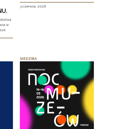
3 czerwca, 2026
NU.
wództwa
rwca w
ższe
SIEDZIBA