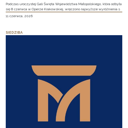
Podczas uroczystej Gali Święta Województwa Małopolskiego, która odbyła
się 8 czerwca w Operze Krakowskiej, wręczono najwyższe wyróżnienia s
11 czerwca, 2026
SIEDZIBA