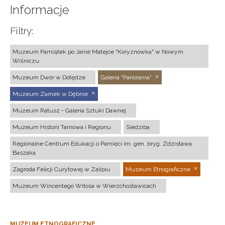
Informacje
Filtry:
Muzeum Pamiątek po Janie Matejce "Koryznówka" w Nowym
Wiśniczu
Muzeum Dwór w Dołędze
Galeria "Panorama"
Muzeum Zamek w Dębnie
Muzeum Ratusz - Galeria Sztuki Dawnej
Muzeum Historii Tarnowa i Regionu
Siedziba
Regionalne Centrum Edukacji o Pamięci im. gen. bryg. Zdzisława
Baszaka
Zagroda Felicji Curyłowej w Zalipiu
Muzeum Etnograficzne
Muzeum Wincentego Witosa w Wierzchosławicach
MUZEUM ETNOGRAFICZNE