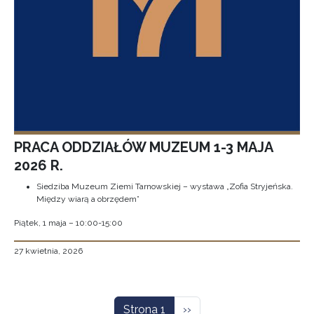
PRACA ODDZIAŁÓW MUZEUM 1-3 MAJA
2026 R.
Siedziba Muzeum Ziemi Tarnowskiej – wystawa „Zofia Stryjeńska.
Między wiarą a obrzędem”
Piątek, 1 maja – 10:00-15:00
27 kwietnia, 2026
Stronicowanie
Następna strona
Strona 1
››