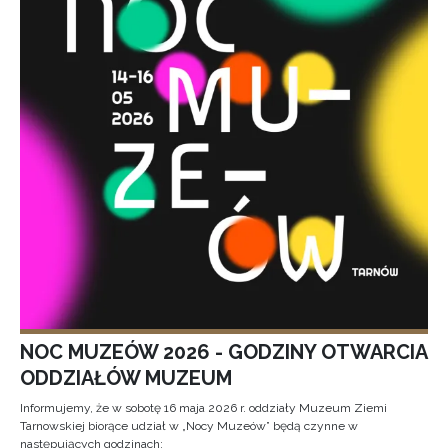
NOC MUZEÓW 2026 - GODZINY OTWARCIA
ODDZIAŁÓW MUZEUM
Informujemy, że w sobotę 16 maja 2026 r. oddziały Muzeum Ziemi
Tarnowskiej biorące udział w „Nocy Muzeów” będą czynne w
następujących godzinach: