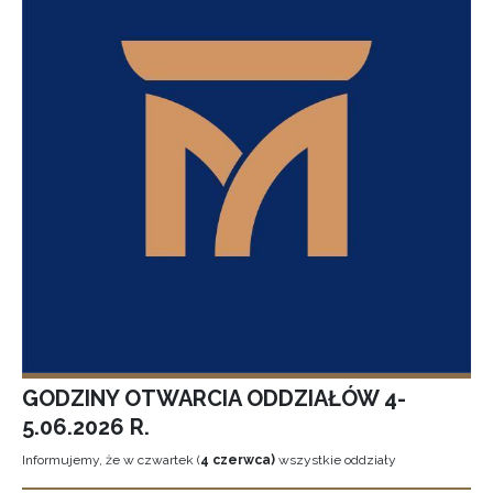
GODZINY OTWARCIA ODDZIAŁÓW 4-
5.06.2026 R.
Informujemy, że w czwartek (
4 czerwca)
wszystkie oddziały