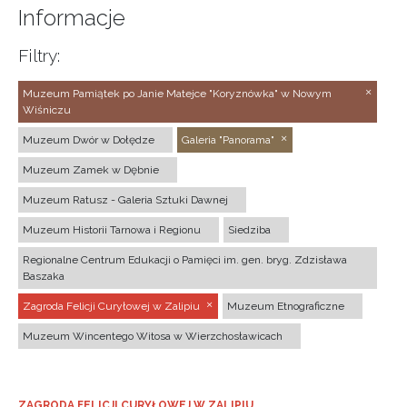
Informacje
Filtry:
Muzeum Pamiątek po Janie Matejce "Koryznówka" w Nowym
Wiśniczu
Muzeum Dwór w Dołędze
Galeria "Panorama"
Muzeum Zamek w Dębnie
Muzeum Ratusz - Galeria Sztuki Dawnej
Muzeum Historii Tarnowa i Regionu
Siedziba
Regionalne Centrum Edukacji o Pamięci im. gen. bryg. Zdzisława
Baszaka
Zagroda Felicji Curyłowej w Zalipiu
Muzeum Etnograficzne
Muzeum Wincentego Witosa w Wierzchosławicach
ZAGRODA FELICJI CURYŁOWEJ W ZALIPIU