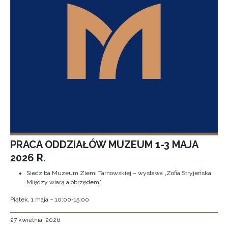
PRACA ODDZIAŁÓW MUZEUM 1-3 MAJA
2026 R.
Siedziba Muzeum Ziemi Tarnowskiej – wystawa „Zofia Stryjeńska.
Między wiarą a obrzędem”
Piątek, 1 maja – 10:00-15:00
27 kwietnia, 2026