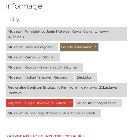
Informacje
Filtry:
Muzeum Pamiątek po Janie Matejce "Koryznówka" w Nowym
Wiśniczu
Muzeum Dwór w Dołędze
Galeria "Panorama"
Muzeum Zamek w Dębnie
Muzeum Ratusz - Galeria Sztuki Dawnej
Muzeum Historii Tarnowa i Regionu
Siedziba
Regionalne Centrum Edukacji o Pamięci im. gen. bryg. Zdzisława
Baszaka
Zagroda Felicji Curyłowej w Zalipiu
Muzeum Etnograficzne
Muzeum Wincentego Witosa w Wierzchosławicach
ZAGRODA FELICJI CURYŁOWEJ W ZALIPIU