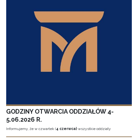
GODZINY OTWARCIA ODDZIAŁÓW 4-
5.06.2026 R.
Informujemy, że w czwartek (
4 czerwca)
wszystkie oddziały