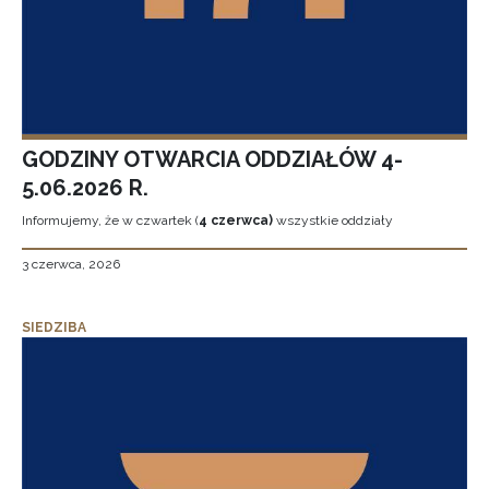
GODZINY OTWARCIA ODDZIAŁÓW 4-
5.06.2026 R.
Informujemy, że w czwartek (
4 czerwca)
wszystkie oddziały
3 czerwca, 2026
SIEDZIBA