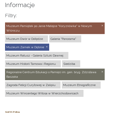
Informacje
Filtry:
Muzeum Pamiątek po Janie Matejce "Koryznówka" w Nowym
Wiśniczu
Muzeum Dwór w Dołędze
Galeria "Panorama"
Muzeum Zamek w Dębnie
Muzeum Ratusz - Galeria Sztuki Dawnej
Muzeum Historii Tarnowa i Regionu
Siedziba
Regionalne Centrum Edukacji o Pamięci im. gen. bryg. Zdzisława
Baszaka
Zagroda Felicji Curyłowej w Zalipiu
Muzeum Etnograficzne
Muzeum Wincentego Witosa w Wierzchosławicach
SIEDZIBA