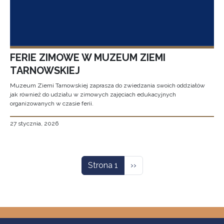
FERIE ZIMOWE W MUZEUM ZIEMI
TARNOWSKIEJ
Muzeum Ziemi Tarnowskiej zaprasza do zwiedzania swoich oddziałów
jak również do udziału w zimowych zajęciach edukacyjnych
organizowanych w czasie ferii.
27 stycznia, 2026
Stronicowanie
Następna strona
Strona 1
››