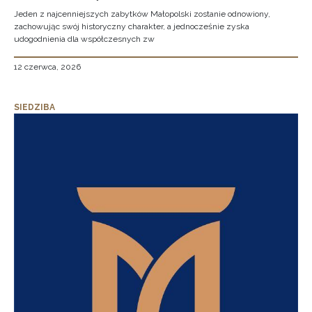
Jeden z najcenniejszych zabytków Małopolski zostanie odnowiony,
zachowując swój historyczny charakter, a jednocześnie zyska
udogodnienia dla współczesnych zw
12 czerwca, 2026
SIEDZIBA