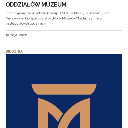
ODDZIAŁÓW MUZEUM
Informujemy, że w sobotę 16 maja 2026 r. oddziały Muzeum Ziemi
Tarnowskiej biorące udział w „Nocy Muzeów” będą czynne w
następujących godzinach:
15 maja, 2026
SIEDZIBA