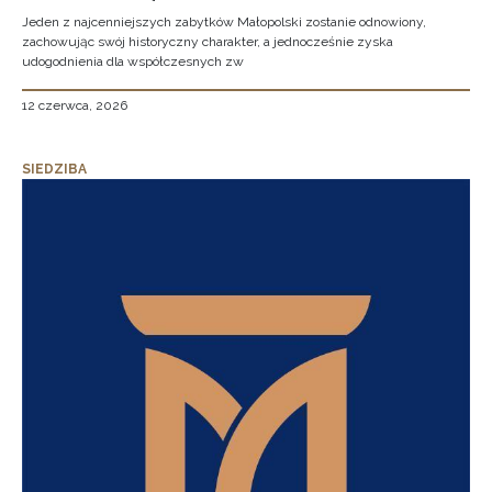
Jeden z najcenniejszych zabytków Małopolski zostanie odnowiony,
zachowując swój historyczny charakter, a jednocześnie zyska
udogodnienia dla współczesnych zw
12 czerwca, 2026
SIEDZIBA