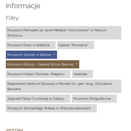
Informacje
Filtry:
Muzeum Pamiątek po Janie Matejce "Koryznówka" w Nowym
Wiśniczu
Muzeum Dwór w Dołędze
Galeria "Panorama"
Muzeum Zamek w Dębnie
Muzeum Ratusz - Galeria Sztuki Dawnej
Muzeum Historii Tarnowa i Regionu
Siedziba
Regionalne Centrum Edukacji o Pamięci im. gen. bryg. Zdzisława
Baszaka
Zagroda Felicji Curyłowej w Zalipiu
Muzeum Etnograficzne
Muzeum Wincentego Witosa w Wierzchosławicach
SIEDZIBA