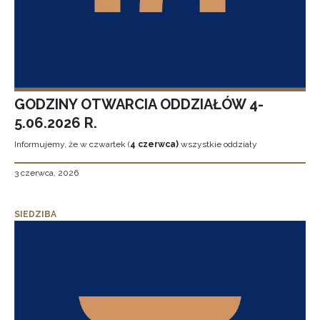
GODZINY OTWARCIA ODDZIAŁÓW 4-
5.06.2026 R.
Informujemy, że w czwartek (
4 czerwca)
wszystkie oddziały
3 czerwca, 2026
SIEDZIBA