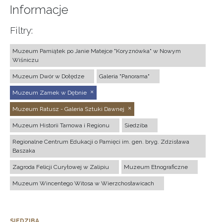
Informacje
Filtry:
Muzeum Pamiątek po Janie Matejce "Koryznówka" w Nowym
Wiśniczu
Muzeum Dwór w Dołędze
Galeria "Panorama"
Muzeum Zamek w Dębnie
Muzeum Ratusz - Galeria Sztuki Dawnej
Muzeum Historii Tarnowa i Regionu
Siedziba
Regionalne Centrum Edukacji o Pamięci im. gen. bryg. Zdzisława
Baszaka
Zagroda Felicji Curyłowej w Zalipiu
Muzeum Etnograficzne
Muzeum Wincentego Witosa w Wierzchosławicach
SIEDZIBA