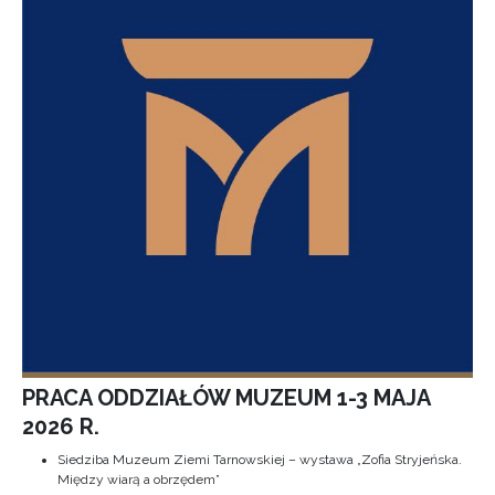
PRACA ODDZIAŁÓW MUZEUM 1-3 MAJA
2026 R.
Siedziba Muzeum Ziemi Tarnowskiej – wystawa „Zofia Stryjeńska.
Między wiarą a obrzędem”