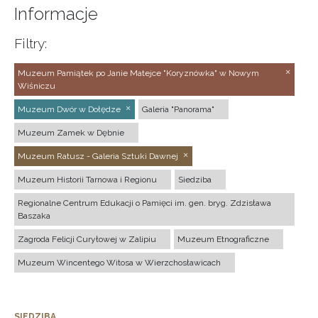
Informacje
Filtry:
Muzeum Pamiątek po Janie Matejce "Koryznówka" w Nowym
Wiśniczu
Muzeum Dwór w Dołędze
Galeria "Panorama"
Muzeum Zamek w Dębnie
Muzeum Ratusz - Galeria Sztuki Dawnej
Muzeum Historii Tarnowa i Regionu
Siedziba
Regionalne Centrum Edukacji o Pamięci im. gen. bryg. Zdzisława
Baszaka
Zagroda Felicji Curyłowej w Zalipiu
Muzeum Etnograficzne
Muzeum Wincentego Witosa w Wierzchosławicach
SIEDZIBA