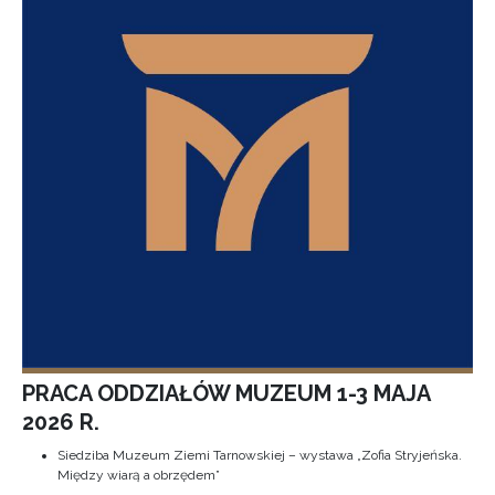
PRACA ODDZIAŁÓW MUZEUM 1-3 MAJA
2026 R.
Siedziba Muzeum Ziemi Tarnowskiej – wystawa „Zofia Stryjeńska.
Między wiarą a obrzędem”