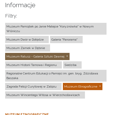
Informacje
Filtry:
Muzeum Pamiątek po Janie Matejce "Koryznówka" w Nowym
Wiśniczu
Muzeum Dwór w Dołędze
Galeria "Panorama"
Muzeum Zamek w Dębnie
Muzeum Ratusz - Galeria Sztuki Dawnej
Muzeum Historii Tarnowa i Regionu
Siedziba
Regionalne Centrum Edukacji o Pamięci im. gen. bryg. Zdzisława
Baszaka
Zagroda Felicji Curyłowej w Zalipiu
Muzeum Etnograficzne
Muzeum Wincentego Witosa w Wierzchosławicach
MUZEUM ETNOGRAFICZNE