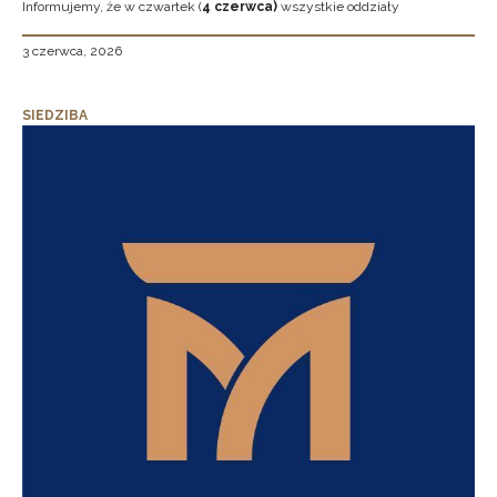
Informujemy, że w czwartek (
4 czerwca)
wszystkie oddziały
3 czerwca, 2026
SIEDZIBA