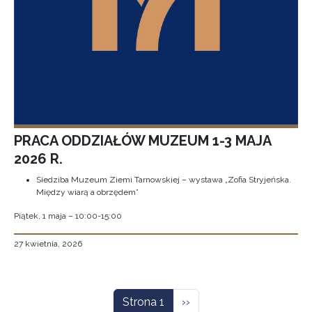
PRACA ODDZIAŁÓW MUZEUM 1-3 MAJA
2026 R.
Siedziba Muzeum Ziemi Tarnowskiej – wystawa „Zofia Stryjeńska.
Między wiarą a obrzędem”
Piątek, 1 maja – 10:00-15:00
27 kwietnia, 2026
Stronicowanie
Następna strona
Strona 1
››