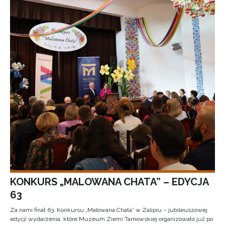
KONKURS „MALOWANA CHATA” – EDYCJA
63
Za nami finał 63. Konkursu „Malowana Chata” w Zalipiu – jubileuszowej
edycji wydarzenia, które Muzeum Ziemi Tarnowskiej organizowało już po