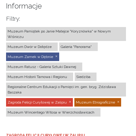
Informacje
Filtry:
Muzeum Pamiątek po Janie Matejce "Koryznówka" w Nowym
Wiśniczu
Muzeum Dwór w Dołędze
Galeria "Panorama"
Muzeum Zamek w Dębnie
Muzeum Ratusz - Galeria Sztuki Dawnej
Muzeum Historii Tarnowa i Regionu
Siedziba
Regionalne Centrum Edukacji o Pamięci im. gen. bryg. Zdzisława
Baszaka
Zagroda Felicji Curyłowej w Zalipiu
Muzeum Etnograficzne
Muzeum Wincentego Witosa w Wierzchosławicach
ZAGRODA FELICJI CURYŁOWEJ W ZALIPIU