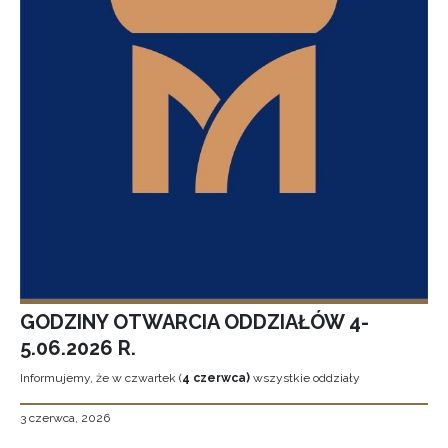
GODZINY OTWARCIA ODDZIAŁÓW 4-
5.06.2026 R.
Informujemy, że w czwartek (
4 czerwca)
wszystkie oddziały
3 czerwca, 2026