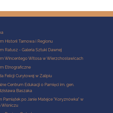
ba
 Historii Tarnowa i Regionu
 Ratusz - Galeria Sztuki Dawnej
m Wincentego Witosa w Wierzchosławicach
m Etnograficzne
a Felicji Curyłowej w Zalipiu
lne Centrum Edukacji o Pamięci im. gen.
dzisława Baszaka
 Pamiątek po Janie Matejce "Koryznówka" w
Wiśniczu