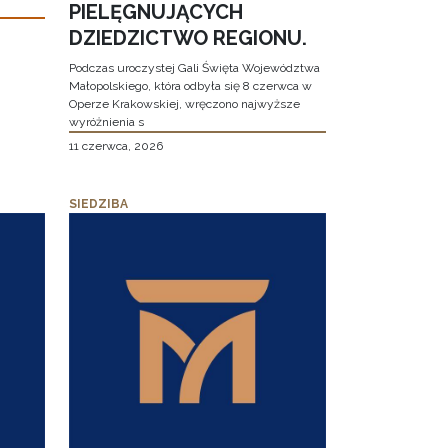
PIELĘGNUJĄCYCH
DZIEDZICTWO REGIONU.
Podczas uroczystej Gali Święta Województwa
Małopolskiego, która odbyła się 8 czerwca w
Operze Krakowskiej, wręczono najwyższe
wyróżnienia s
11 czerwca, 2026
SIEDZIBA