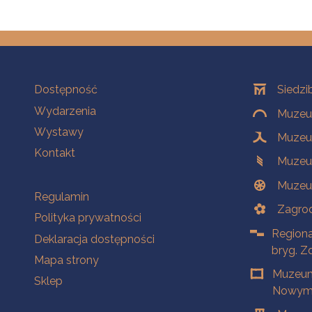
Na skróty
Oddziały
Dostępność
Siedzi
Wydarzenia
Muzeum
Wystawy
Muzeum
Kontakt
Muzeu
Muzeu
Na skróty
Regulamin
Zagrod
Polityka prywatności
Regiona
Deklaracja dostępności
bryg. Z
Mapa strony
Muzeum
Sklep
Nowym 