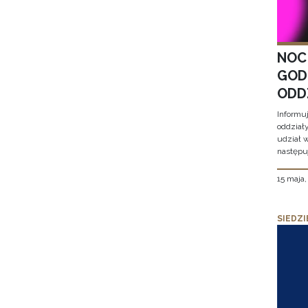
NOC
GOD
ODD
Informu
oddział
udział 
następu
15 maja
SIEDZI