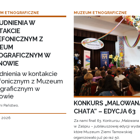
M ETNOGRAFICZNE
MUZEUM ETNOGRAFICZNE
UDNIENIA W
TAKCIE
EFONICZNYM Z
EUM
OGRAFICZNYM W
NOWIE
dnienia w kontakcie
fonicznym z Muzeum
graficznym w
owie
KONKURS „MALOWAN
i Państwo,
CHATA” – EDYCJA 63
, 2026
Za nami finał 63. Konkursu „Malowana
w Zalipiu – jubileuszowej edycji wyda
które Muzeum Ziemi Tarnowskiej
organizowało już po raz 50.