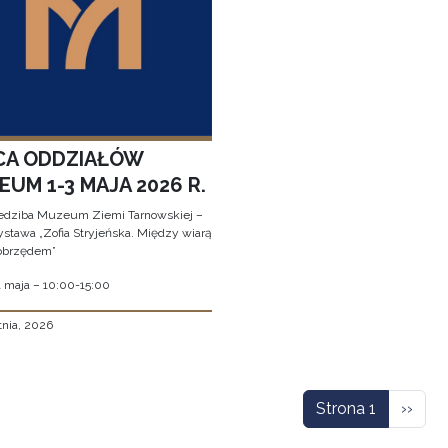
CA ODDZIAŁÓW
UM 1-3 MAJA 2026 R.
edziba Muzeum Ziemi Tarnowskiej –
stawa „Zofia Stryjeńska. Między wiarą
obrzędem”
1 maja – 10:00-15:00
tnia, 2026
icowanie
Nastę
Strona 1
››