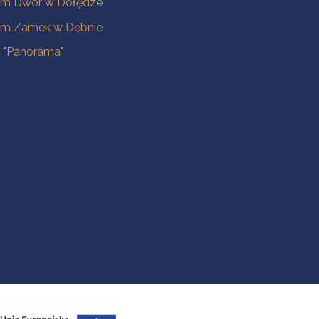
m Dwór w Dołędze
m Zamek w Dębnie
a "Panorama"