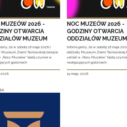
 MUZEÓW 2026 -
NOC MUZEÓW 2026 -
ZINY OTWARCIA
GODZINY OTWARCIA
ZIAŁÓW MUZEUM
ODDZIAŁÓW MUZEUM
jemy, że w sobotę 16 maja 2026 r.
Informujemy, że w sobotę 16 maja 2026
y Muzeum Ziemi Tarnowskiej biorące
oddziały Muzeum Ziemi Tarnowskiej 
w „Nocy Muzeów” będą czynne w
udział w „Nocy Muzeów” będą czynn
jących godzinach:
następujących godzinach:
, 2026
15 maja, 2026
BA