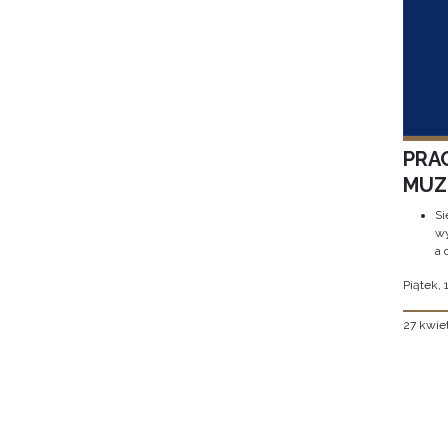
PRA
MUZE
Si
wy
a 
Piątek, 
27 kwie
Stron