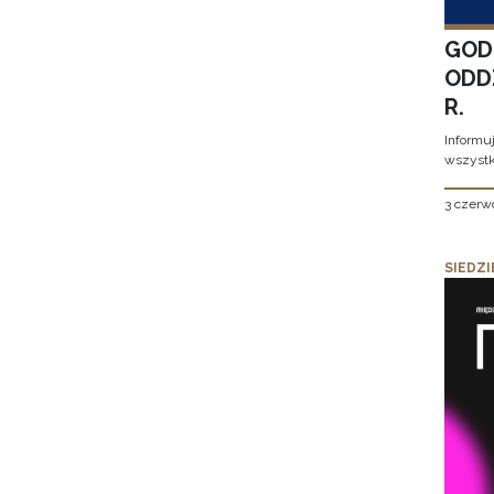
GOD
ODD
R.
Informu
wszystk
3 czerw
SIEDZI