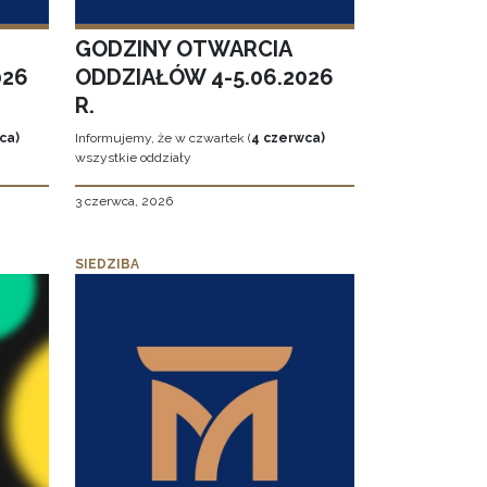
GODZINY OTWARCIA
026
ODDZIAŁÓW 4-5.06.2026
R.
ca)
Informujemy, że w czwartek (
4 czerwca)
wszystkie oddziały
3 czerwca, 2026
SIEDZIBA