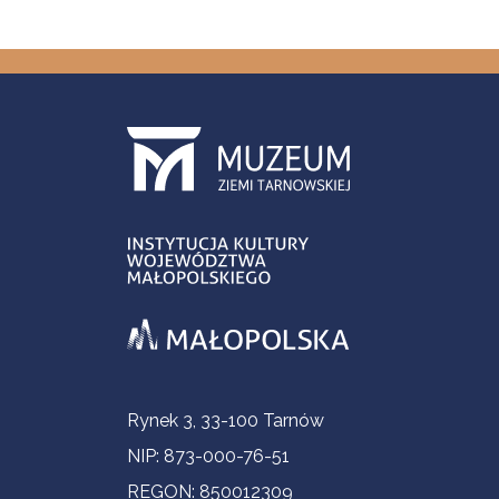
Informacje kontaktowe
Rynek 3, 33-100 Tarnów
NIP: 873-000-76-51
REGON: 850012309