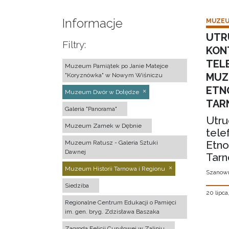
Informacje
MUZEU
UTR
Filtry:
KON
TEL
Muzeum Pamiątek po Janie Matejce
MUZ
"Koryznówka" w Nowym Wiśniczu
ETN
Muzeum Dwór w Dołędze
TAR
Galeria "Panorama"
Utru
Muzeum Zamek w Dębnie
tele
Etno
Muzeum Ratusz - Galeria Sztuki
Dawnej
Tarn
Muzeum Historii Tarnowa i Regionu
Szanown
Siedziba
20 lipca
Regionalne Centrum Edukacji o Pamięci
im. gen. bryg. Zdzisława Baszaka
Zagroda Felicji Curyłowej w Zalipiu