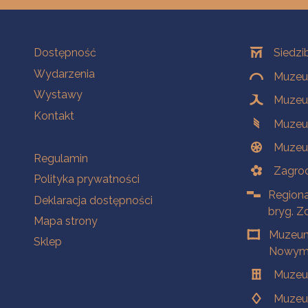
Na skróty
Oddziały
Dostępność
Siedzi
Wydarzenia
Muzeum
Wystawy
Muzeum
Kontakt
Muzeu
Muzeu
Na skróty
Regulamin
Zagrod
Polityka prywatności
Regiona
Deklaracja dostępności
bryg. Z
Mapa strony
Muzeum
Sklep
Nowym 
Muzeu
Muzeu