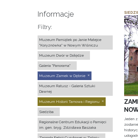
Informacje
SIEDZI
Filtry:
Muzeum Pamiątek po Janie Matejce
"Koryznówka" w Nowym Wiśniczu
Muzeum Dwór w Dołędze
Galeria "Panorama"
Muzeum Zamek w Dębnie
Muzeum Ratusz - Galeria Sztuki
Dawnej
ZAM
Muzeum Historii Tarnowa i Regionu
NOW
Siedziba
Jeden z
Regionalne Centrum Edukacji o Pamięci
zostani
im. gen. bryg. Zdzisława Baszaka
historyc
udogodn
Zagroda Felicji Curyłowej w Zalipiu