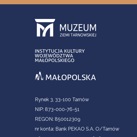
Informacje kontaktowe
Rynek 3, 33-100 Tarnów
NIP: 873-000-76-51
REGON: 850012309
nr konta: Bank PEKAO S.A. O/Tarnów