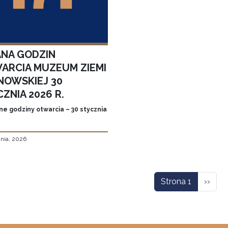
ANA GODZIN
ARCIA MUZEUM ZIEMI
NOWSKIEJ 30
ZNIA 2026 R.
ne godziny otwarcia – 30 stycznia
znia, 2026
icowanie
Nastę
Strona 1
››