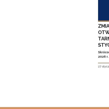
ZMI
OTW
TAR
STYC
Skróco
2026 r.
27 styc
Stron