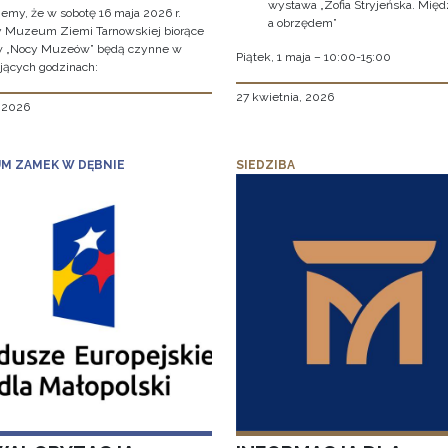
wystawa „Zofia Stryjeńska. Międ
jemy, że w sobotę 16 maja 2026 r.
a obrzędem”
y Muzeum Ziemi Tarnowskiej biorące
w „Nocy Muzeów” będą czynne w
Piątek, 1 maja – 10:00-15:00
jących godzinach:
27 kwietnia, 2026
, 2026
M ZAMEK W DĘBNIE
SIEDZIBA