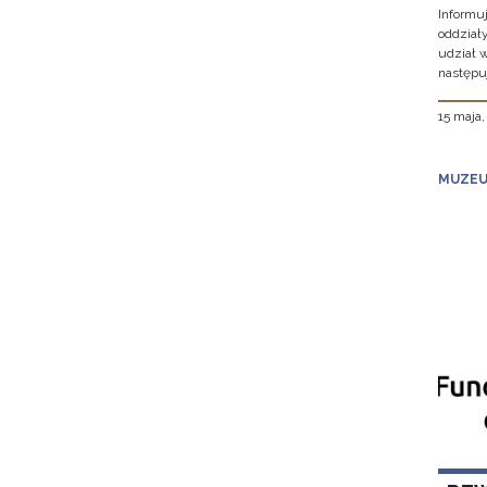
Informu
oddział
udział 
następu
15 maja
MUZEU