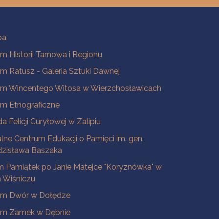
ba
 Historii Tarnowa i Regionu
 Ratusz - Galeria Sztuki Dawnej
m Wincentego Witosa w Wierzchosławicach
m Etnograficzne
a Felicji Curyłowej w Zalipiu
lne Centrum Edukacji o Pamięci im. gen.
dzisława Baszaka
 Pamiątek po Janie Matejce "Koryznówka" w
Wiśniczu
m Dwór w Dołędze
m Zamek w Dębnie