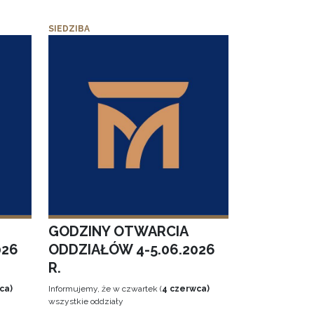
SIEDZIBA
GODZINY OTWARCIA
026
ODDZIAŁÓW 4-5.06.2026
R.
ca)
Informujemy, że w czwartek (
4 czerwca)
wszystkie oddziały