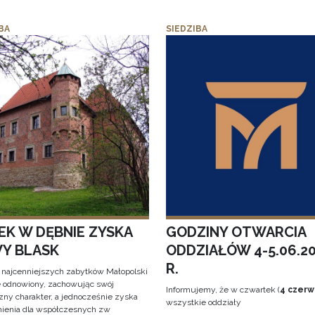
BA
SIEDZIBA
EK W DĘBNIE ZYSKA
GODZINY OTWARCIA
Y BLASK
ODDZIAŁÓW 4-5.06.2
R.
 najcenniejszych zabytków Małopolski
e odnowiony, zachowując swój
Informujemy, że w czwartek (
4 czerw
zny charakter, a jednocześnie zyska
wszystkie oddziały
ienia dla współczesnych zw