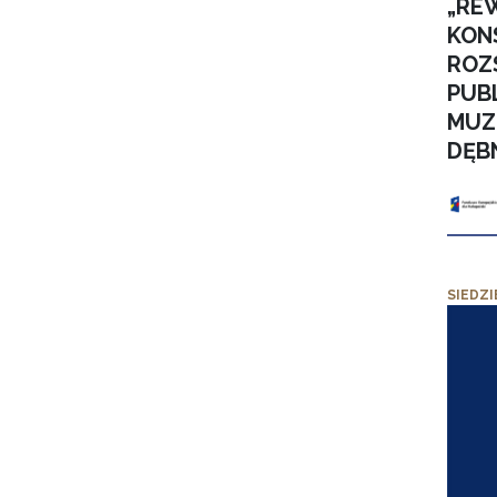
„RE
KON
ROZ
PUB
MUZ
DĘB
SIEDZI