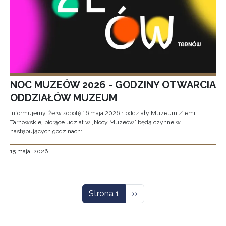
NOC MUZEÓW 2026 - GODZINY OTWARCIA
ODDZIAŁÓW MUZEUM
Informujemy, że w sobotę 16 maja 2026 r. oddziały Muzeum Ziemi
Tarnowskiej biorące udział w „Nocy Muzeów” będą czynne w
następujących godzinach:
15 maja, 2026
Stronicowanie
Następna strona
Strona 1
››