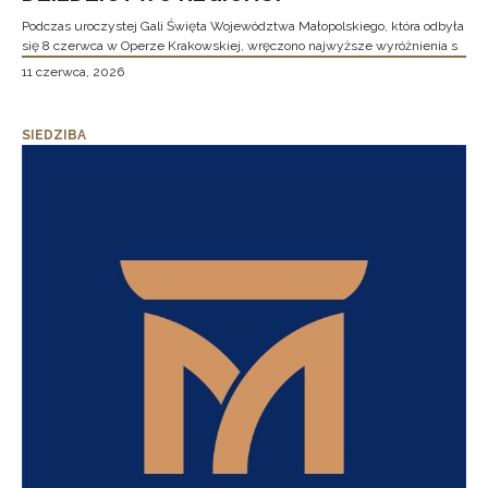
Podczas uroczystej Gali Święta Województwa Małopolskiego, która odbyła
się 8 czerwca w Operze Krakowskiej, wręczono najwyższe wyróżnienia s
11 czerwca, 2026
SIEDZIBA