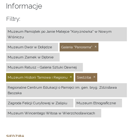
Informacje
Filtry:
Muzeum Pamiątek po Janie Matejce "Koryznówka" w Nowym
Wiśniczu
Muzeum Dwór w Dołędze
Galeria "Panorama"
Muzeum Zamek w Dębnie
Muzeum Ratusz - Galeria Sztuki Dawnej
Muzeum Historii Tarnowa i Regionu
Siedziba
Regionalne Centrum Edukacji o Pamięci im. gen. bryg. Zdzisława
Baszaka
Zagroda Felicji Curyłowej w Zalipiu
Muzeum Etnograficzne
Muzeum Wincentego Witosa w Wierzchosławicach
SIEDZIBA