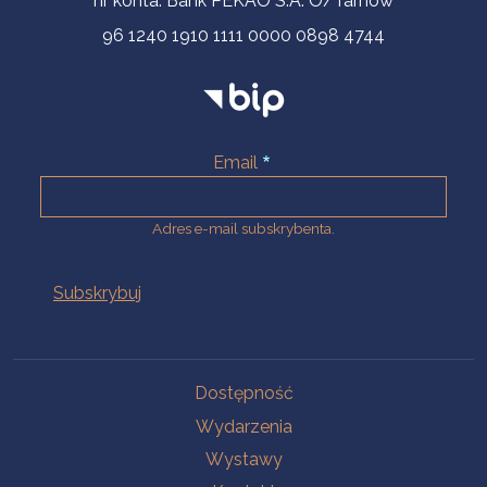
nr konta: Bank PEKAO S.A. O/Tarnów
96 1240 1910 1111 0000 0898 4744
Email
Adres e-mail subskrybenta.
Na skróty
Dostępność
Wydarzenia
Wystawy