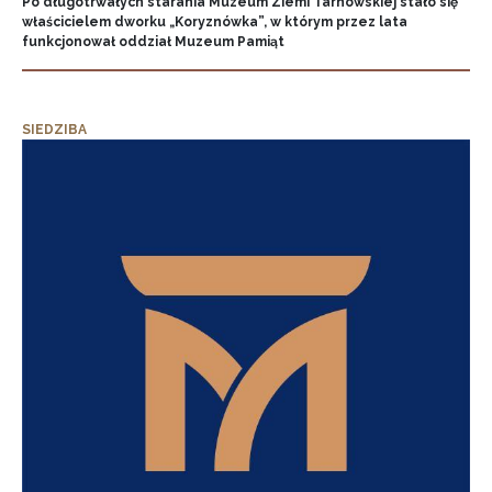
Po długotrwałych starania Muzeum Ziemi Tarnowskiej stało się
właścicielem dworku „Koryznówka”, w którym przez lata
funkcjonował oddział Muzeum Pamiąt
SIEDZIBA