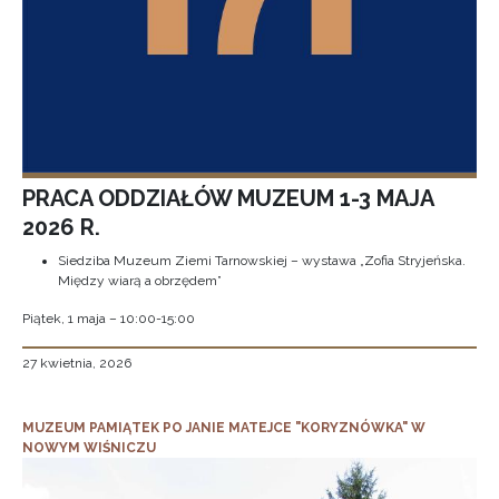
PRACA ODDZIAŁÓW MUZEUM 1-3 MAJA
2026 R.
Siedziba Muzeum Ziemi Tarnowskiej – wystawa „Zofia Stryjeńska.
Między wiarą a obrzędem”
Piątek, 1 maja – 10:00-15:00
27 kwietnia, 2026
MUZEUM PAMIĄTEK PO JANIE MATEJCE "KORYZNÓWKA" W
NOWYM WIŚNICZU