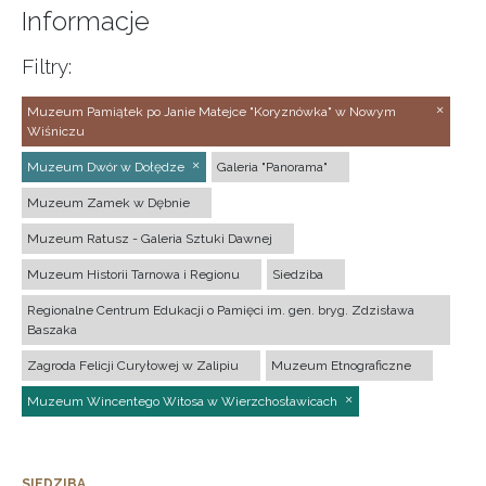
Informacje
Filtry:
Muzeum Pamiątek po Janie Matejce "Koryznówka" w Nowym
Wiśniczu
Muzeum Dwór w Dołędze
Galeria "Panorama"
Muzeum Zamek w Dębnie
Muzeum Ratusz - Galeria Sztuki Dawnej
Muzeum Historii Tarnowa i Regionu
Siedziba
Regionalne Centrum Edukacji o Pamięci im. gen. bryg. Zdzisława
Baszaka
Zagroda Felicji Curyłowej w Zalipiu
Muzeum Etnograficzne
Muzeum Wincentego Witosa w Wierzchosławicach
SIEDZIBA