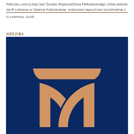
Podczas uroczystej Gali Święta Województwa Małopolskiego, która odbyła
się 8 czerwca w Operze Krakowskiej, wręczono najwyższe wyróżnienia s
11 czerwca, 2026
SIEDZIBA