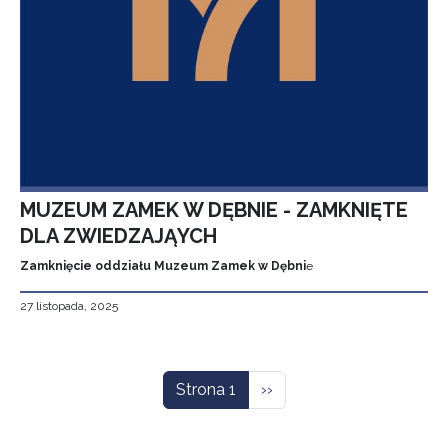
MUZEUM ZAMEK W DĘBNIE - ZAMKNIĘTE
DLA ZWIEDZAJĄYCH
Zamknięcie oddziału Muzeum Zamek w Dębni
e
27 listopada, 2025
Stronicowanie
Następna strona
Strona 1
››