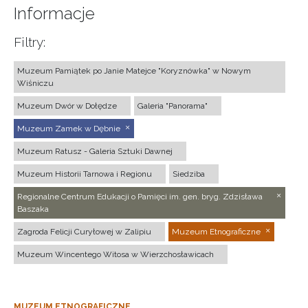
Informacje
Filtry:
Muzeum Pamiątek po Janie Matejce "Koryznówka" w Nowym
Wiśniczu
Muzeum Dwór w Dołędze
Galeria "Panorama"
Muzeum Zamek w Dębnie
Muzeum Ratusz - Galeria Sztuki Dawnej
Muzeum Historii Tarnowa i Regionu
Siedziba
Regionalne Centrum Edukacji o Pamięci im. gen. bryg. Zdzisława
Baszaka
Zagroda Felicji Curyłowej w Zalipiu
Muzeum Etnograficzne
Muzeum Wincentego Witosa w Wierzchosławicach
MUZEUM ETNOGRAFICZNE