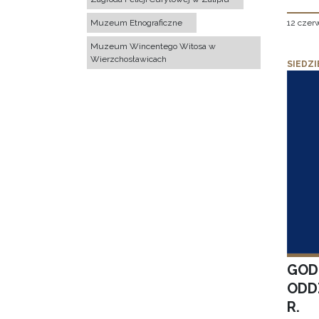
12 czer
Muzeum Etnograficzne
Muzeum Wincentego Witosa w
Wierzchosławicach
SIEDZI
GOD
ODD
R.