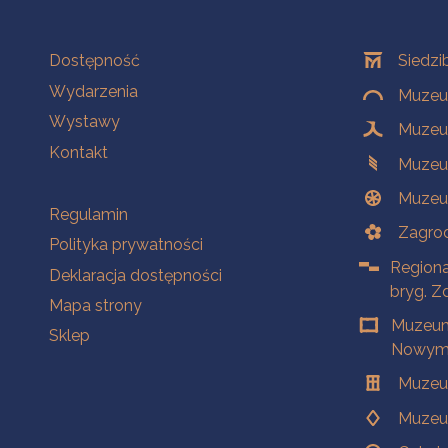
Na skróty
Oddziały
Dostępność
Siedzi
Wydarzenia
Muzeum
Wystawy
Muzeum
Kontakt
Muzeu
Muzeu
Na skróty
Regulamin
Zagrod
Polityka prywatności
Regiona
Deklaracja dostępności
bryg. Z
Mapa strony
Muzeum
Sklep
Nowym 
Muzeu
Muzeu