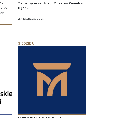
 r.
Zamknięcie oddziału Muzeum Zamek w
biorące
Dębni
e
e w
27 listopada, 2025
SIEDZIBA