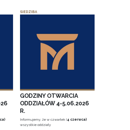
SIEDZIBA
GODZINY OTWARCIA
026
ODDZIAŁÓW 4-5.06.2026
R.
ca)
Informujemy, że w czwartek (
4 czerwca)
wszystkie oddziały