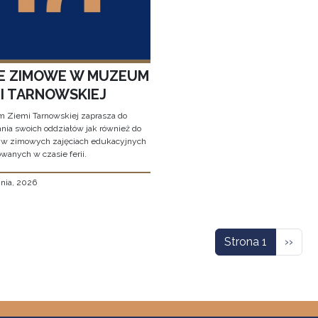
IE ZIMOWE W MUZEUM
MI TARNOWSKIEJ
Ziemi Tarnowskiej zaprasza do
nia swoich oddziałów jak również do
 w zimowych zajęciach edukacyjnych
wanych w czasie ferii.
znia, 2026
icowanie
Nastę
Strona 1
››