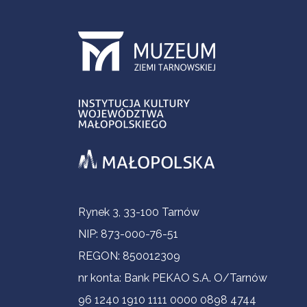
Informacje kontaktowe
Rynek 3, 33-100 Tarnów
NIP: 873-000-76-51
REGON: 850012309
nr konta: Bank PEKAO S.A. O/Tarnów
96 1240 1910 1111 0000 0898 4744