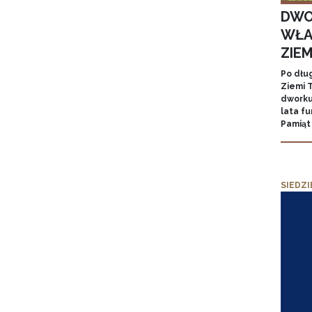
DWO
WŁA
ZIE
Po dłu
Ziemi T
dworku
lata f
Pamiąt
SIEDZI