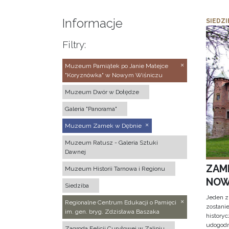
Informacje
SIEDZI
Filtry:
Muzeum Pamiątek po Janie Matejce
"Koryznówka" w Nowym Wiśniczu
Muzeum Dwór w Dołędze
Galeria "Panorama"
Muzeum Zamek w Dębnie
Muzeum Ratusz - Galeria Sztuki
Dawnej
ZAM
Muzeum Historii Tarnowa i Regionu
NOW
Siedziba
Jeden z
Regionalne Centrum Edukacji o Pamięci
zostani
im. gen. bryg. Zdzisława Baszaka
historyc
udogodn
Zagroda Felicji Curyłowej w Zalipiu