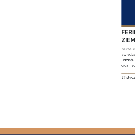
FER
ZIE
Muzeum 
zwiedza
udziału
organizo
27 styc
Stron