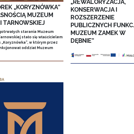
„REWALORYZACJA,
REK „KORYZNÓWKA”
KONSERWACJA I
SNOŚCIĄ MUZEUM
ROZSZERZENIE
MI TARNOWSKIEJ
PUBLICZNYCH FUNKC
MUZEUM ZAMEK W
gotrwałych starania Muzeum
arnowskiej stało się właścicielem
DĘBNIE”
 „Koryznówka”, w którym przez
unkcjonował oddział Muzeum
BA