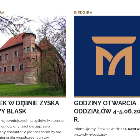
BA
SIEDZIBA
EK W DĘBNIE ZYSKA
GODZINY OTWARCIA
Y BLASK
ODDZIAŁÓW 4-5.06.2
R.
 najcenniejszych zabytków Małopolski
e odnowiony, zachowując swój
Informujemy, że w czwartek (
4 czerw
zny charakter, a jednocześnie zyska
wszystkie oddziały
ienia dla współczesnych zw