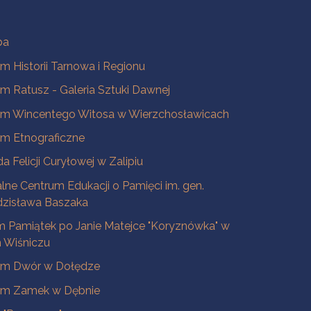
ba
 Historii Tarnowa i Regionu
 Ratusz - Galeria Sztuki Dawnej
m Wincentego Witosa w Wierzchosławicach
m Etnograficzne
a Felicji Curyłowej w Zalipiu
lne Centrum Edukacji o Pamięci im. gen.
dzisława Baszaka
 Pamiątek po Janie Matejce "Koryznówka" w
Wiśniczu
m Dwór w Dołędze
m Zamek w Dębnie