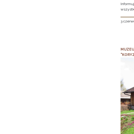
Informu
wszystk
3 czerw
MUZEU
"KORY