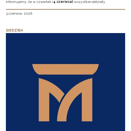
Informujemy, że w czwartek (
4 czerwca)
wszystkie oddziały
3 czerwca, 2026
SIEDZIBA