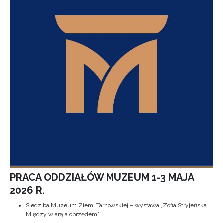
PRACA ODDZIAŁÓW MUZEUM 1-3 MAJA
2026 R.
Siedziba Muzeum Ziemi Tarnowskiej – wystawa „Zofia Stryjeńska.
Między wiarą a obrzędem”