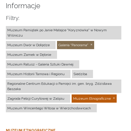
Informacje
Filtry:
Muzeum Pamiątek po Janie Matejce "Koryznówka" w Nowym
Wiśniczu
Muzeum Dwór w Dołędze
Galeria "Panorama"
Muzeum Zamek w Dębnie
Muzeum Ratusz - Galeria Sztuki Dawnej
Muzeum Historii Tarnowa i Regionu
Siedziba
Regionalne Centrum Edukacji o Pamięci im. gen. bryg. Zdzisława
Baszaka
Zagroda Felicji Curyłowej w Zalipiu
Muzeum Etnograficzne
Muzeum Wincentego Witosa w Wierzchosławicach
MUZEUM ETNOGRAFICZNE