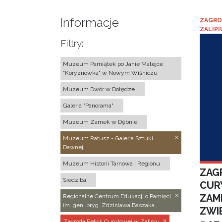
Informacje
ZAGRO
ZALIPI
Filtry:
Muzeum Pamiątek po Janie Matejce
"Koryznówka" w Nowym Wiśniczu
Muzeum Dwór w Dołędze
Galeria "Panorama"
Muzeum Zamek w Dębnie
Muzeum Ratusz - Galeria Sztuki
Dawnej
Muzeum Historii Tarnowa i Regionu
ZAGR
Siedziba
CUR
ZAM
Regionalne Centrum Edukacji o Pamięci
im. gen. bryg. Zdzisława Baszaka
ZWI
Zagroda Felicji Curyłowej w Zalipiu