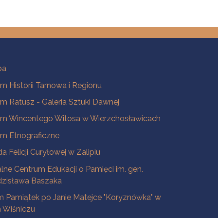
ba
 Historii Tarnowa i Regionu
 Ratusz - Galeria Sztuki Dawnej
m Wincentego Witosa w Wierzchosławicach
m Etnograficzne
a Felicji Curyłowej w Zalipiu
lne Centrum Edukacji o Pamięci im. gen.
dzisława Baszaka
 Pamiątek po Janie Matejce "Koryznówka" w
Wiśniczu