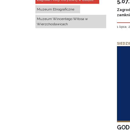
5.07
Muzeum Etnograficzne
Zagroda
zamknię
Muzeum Wincentego Witosa w
Wierzchosławicach
1 lipca,
SIEDZI
GOD