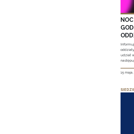
NOC
GOD
ODD
Informu
oddział
udział 
następu
15 maja
SIEDZI