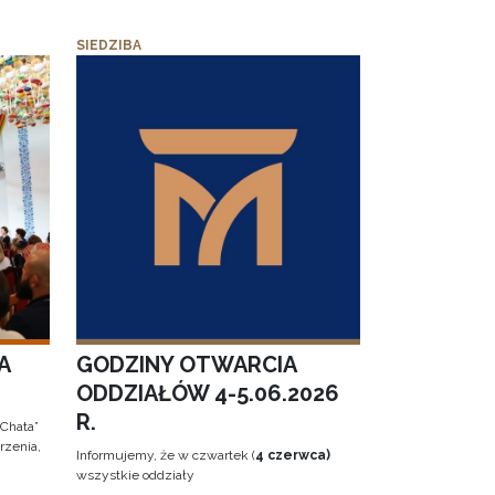
SIEDZIBA
A
GODZINY OTWARCIA
ODDZIAŁÓW 4-5.06.2026
R.
 Chata”
rzenia,
Informujemy, że w czwartek (
4 czerwca)
wszystkie oddziały