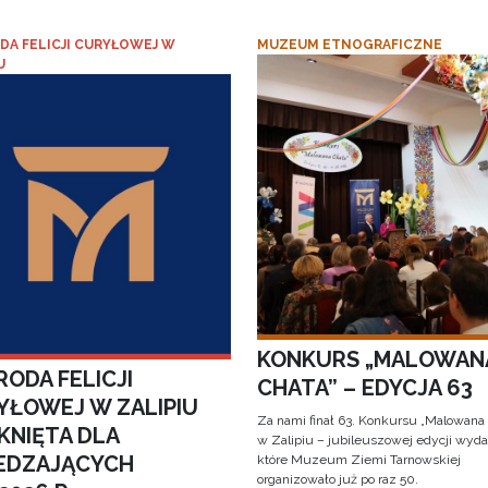
DA FELICJI CURYŁOWEJ W
MUZEUM ETNOGRAFICZNE
U
KONKURS „MALOWAN
ODA FELICJI
CHATA” – EDYCJA 63
YŁOWEJ W ZALIPIU
Za nami finał 63. Konkursu „Malowana
KNIĘTA DLA
w Zalipiu – jubileuszowej edycji wyda
EDZAJĄCYCH
które Muzeum Ziemi Tarnowskiej
organizowało już po raz 50.