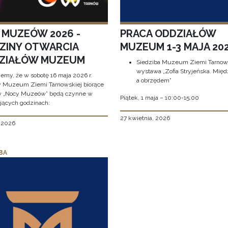
 MUZEÓW 2026 -
PRACA ODDZIAŁÓW
ZINY OTWARCIA
MUZEUM 1-3 MAJA 202
ZIAŁÓW MUZEUM
Siedziba Muzeum Ziemi Tarnows
wystawa „Zofia Stryjeńska. Międ
jemy, że w sobotę 16 maja 2026 r.
a obrzędem”
y Muzeum Ziemi Tarnowskiej biorące
w „Nocy Muzeów” będą czynne w
Piątek, 1 maja – 10:00-15:00
jących godzinach:
27 kwietnia, 2026
, 2026
BA