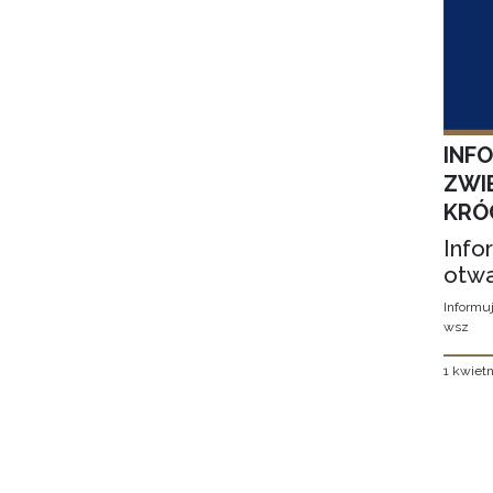
INF
ZWI
KRÓ
Info
otwa
Informuj
wsz
1 kwietn
Stron