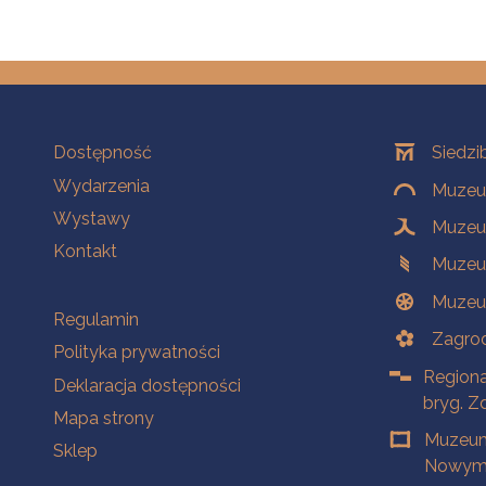
Na skróty
Oddziały
Dostępność
Siedzi
Wydarzenia
Muzeum
Wystawy
Muzeum
Kontakt
Muzeu
Muzeu
Na skróty
Regulamin
Zagrod
Polityka prywatności
Regiona
Deklaracja dostępności
bryg. Z
Mapa strony
Muzeum
Sklep
Nowym 