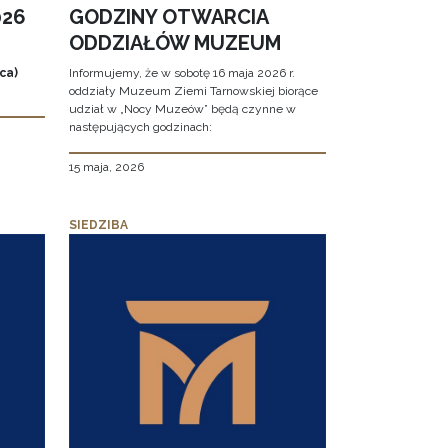
026
GODZINY OTWARCIA
ODDZIAŁÓW MUZEUM
ca)
Informujemy, że w sobotę 16 maja 2026 r.
oddziały Muzeum Ziemi Tarnowskiej biorące
udział w „Nocy Muzeów” będą czynne w
następujących godzinach:
15 maja, 2026
SIEDZIBA