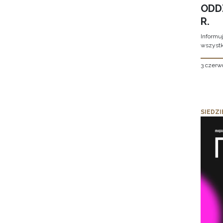
ODD
R.
Informu
wszystk
3 czerw
SIEDZI