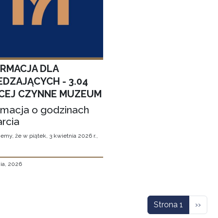
ORMACJA DLA
EDZAJĄCYCH - 3.04
CEJ CZYNNE MUZEUM
rmacja o godzinach
rcia
emy, że w piątek, 3 kwietnia 2026 r.,
ia, 2026
icowanie
Nastę
Strona 1
››