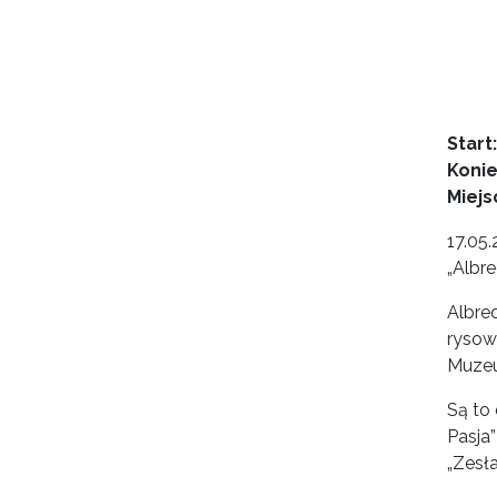
Start:
Konie
Miejs
17.05
„Albre
Albre
rysow
Muzeu
Są to 
Pasja”
„Zesł