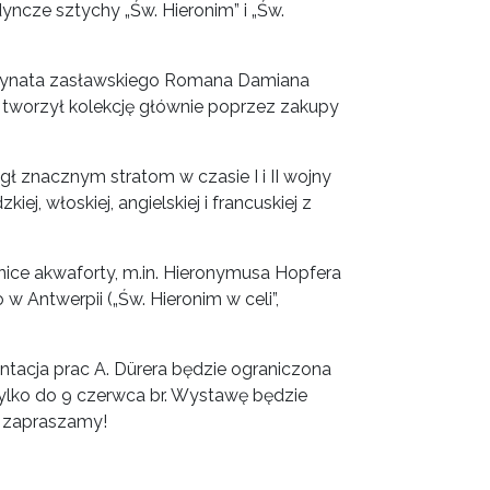
edyncze sztychy „Św. Hieronim” i „Św.
ordynata zasławskiego Romana Damiana
u tworzył kolekcję głównie poprzez zakupy
gł znacznym stratom w czasie I i II wojny
kiej, włoskiej, angielskiej i francuskiej z
ice akwaforty, m.in. Hieronymusa Hopfera
 w Antwerpii („Św. Hieronim w celi”,
ntacja prac A. Dürera będzie ograniczona
ylko do 9 czerwca br. Wystawę będzie
 zapraszamy!