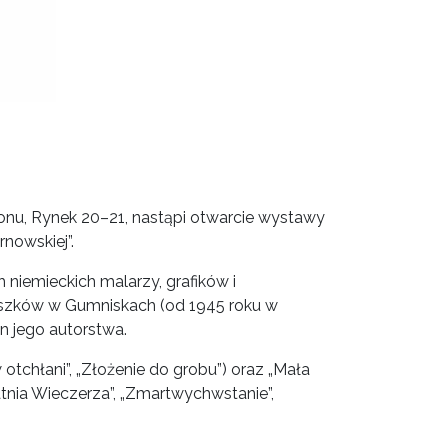
ionu, Rynek 20–21, nastąpi otwarcie wystawy
nowskiej”.
 niemieckich malarzy, grafików i
guszków w Gumniskach (od 1945 roku w
n jego autorstwa.
w otchłani”, „Złożenie do grobu”) oraz „Mała
atnia Wieczerza”, „Zmartwychwstanie”,