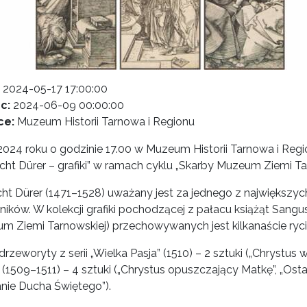
2024-05-17 17:00:00
c:
2024-06-09 00:00:00
ce:
Muzeum Historii Tarnowa i Regionu
.2024 roku o godzinie 17.00 w Muzeum Historii Tarnowa i Reg
cht Dürer – grafiki” w ramach cyklu „Skarby Muzeum Ziemi Tar
cht Dürer (1471–1528) uważany jest za jednego z największych
ników. W kolekcji grafiki pochodzącej z pałacu książąt San
m Ziemi Tarnowskiej) przechowywanych jest kilkanaście ryci
drzeworyty z serii „Wielka Pasja” (1510) – 2 sztuki („Chrystus 
 (1509–1511) – 4 sztuki („Chrystus opuszczający Matkę”, „Ost
anie Ducha Świętego”).