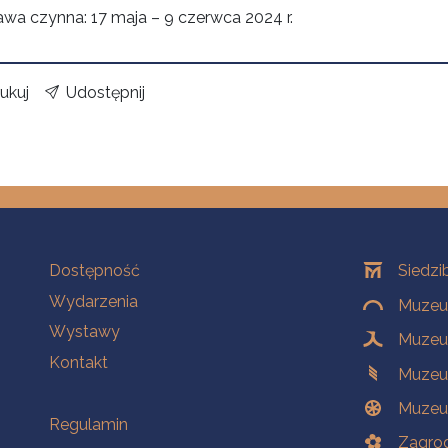
wa czynna: 17 maja – 9 czerwca 2024 r.
ukuj
Udostępnij
Na skróty
Oddziały
Dostępność
Siedzi
Wydarzenia
Muzeum
Wystawy
Muzeum
Kontakt
Muzeu
Muzeu
Na skróty
Regulamin
Zagrod