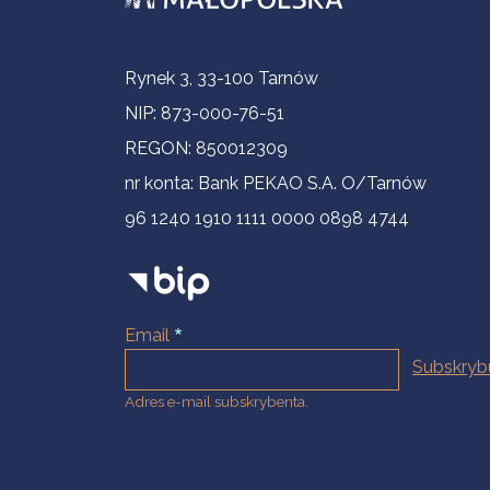
Informacje kontaktowe
Rynek 3, 33-100 Tarnów
NIP: 873-000-76-51
REGON: 850012309
nr konta: Bank PEKAO S.A. O/Tarnów
96 1240 1910 1111 0000 0898 4744
Email
Adres e-mail subskrybenta.