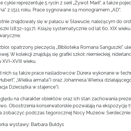
e cykle reprezentuje 5 rycin z serii „Żywot Marii”, a także poj
na” z 1511 roku. Prace sygnowane są monogramem „AD”.
otnie znajdowały się w pałacu w Sławucie, należącym do 
szki (1832–1917). Książę systematycznie od lat 60. XIX wiek
waryczne.
biór, opatrzony pieczęcią „Biblioteka Romana Sanguszki”, ule
wej. W kolekcji znajdują się grafiki szkół: niemieckiej, niderlandz
 XVI–XVIII wieku.
 nich są także prace naśladowców Dürera wykonane w techn
Hubert”, „Wielka armata”) oraz Johannesa Wierixa działającego
cja Dzieciątka w stajence”).
ględu na charakter obiektów oraz ich stan zachowania preze
wo. Obostrzenia konserwatorskie pozwalają na ekspozycję t
 zobaczyć podczas tegorocznej Nocy Muzeów. Serdecznie
orka wystawy: Barbara Bułdys