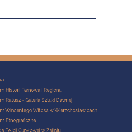
ba
 Historii Tarnowa i Regionu
 Ratusz - Galeria Sztuki Dawnej
m Wincentego Witosa w Wierzchosławicach
m Etnograficzne
a Felicji Curyłowej w Zalipiu