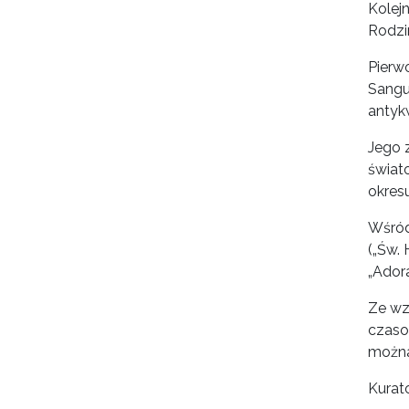
Kolejn
Rodzi
Pierw
Sangu
antyk
Jego z
świato
okresu
Wśród
(„Św. 
„Adora
Ze wz
czaso
można
Kurat