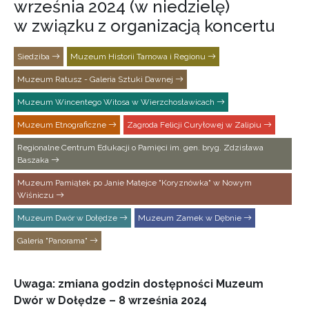
września 2024 (w niedzielę)
w związku z organizacją koncertu
Siedziba
Muzeum Historii Tarnowa i Regionu
Muzeum Ratusz - Galeria Sztuki Dawnej
Muzeum Wincentego Witosa w Wierzchosławicach
Muzeum Etnograficzne
Zagroda Felicji Curyłowej w Zalipiu
Regionalne Centrum Edukacji o Pamięci im. gen. bryg. Zdzisława
Baszaka
Muzeum Pamiątek po Janie Matejce "Koryznówka" w Nowym
Wiśniczu
Muzeum Dwór w Dołędze
Muzeum Zamek w Dębnie
Galeria "Panorama"
Uwaga: zmiana godzin dostępności Muzeum
Dwór w Dołędze – 8 września 2024