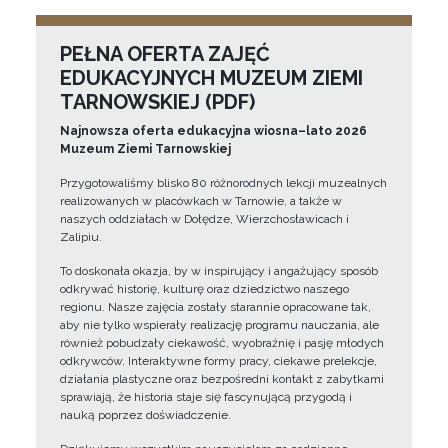
PEŁNA OFERTA ZAJĘĆ
EDUKACYJNYCH MUZEUM ZIEMI
TARNOWSKIEJ (PDF)
Najnowsza oferta edukacyjna wiosna–lato 2026
Muzeum Ziemi Tarnowskiej
Przygotowaliśmy blisko 80 różnorodnych lekcji muzealnych
realizowanych w placówkach w Tarnowie, a także w
naszych oddziałach w Dołędze, Wierzchosławicach i
Zalipiu.
To doskonała okazja, by w inspirujący i angażujący sposób
odkrywać historię, kulturę oraz dziedzictwo naszego
regionu. Nasze zajęcia zostały starannie opracowane tak,
aby nie tylko wspierały realizację programu nauczania, ale
również pobudzały ciekawość, wyobraźnię i pasję młodych
odkrywców. Interaktywne formy pracy, ciekawe prelekcje,
działania plastyczne oraz bezpośredni kontakt z zabytkami
sprawiają, że historia staje się fascynującą przygodą i
nauką poprzez doświadczenie.