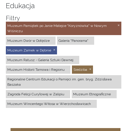
Edukacja
Filtry
Muzeum Pamiątek po Janie Matejce "Koryznówka" w Nowym
Wiśniczu
Muzeum Dwór w Dołędze
Galeria "Panorama"
Muzeum Zamek w Dębnie
Muzeum Ratusz - Galeria Sztuki Dawnej
Muzeum Historii Tarnowa i Regionu
Siedziba
Regionalne Centrum Edukacji o Pamięci im. gen. bryg. Zdzisława
Baszaka
Zagroda Felicji Curyłowej w Zalipiu
Muzeum Etnograficzne
Muzeum Wincentego Witosa w Wierzchosławicach