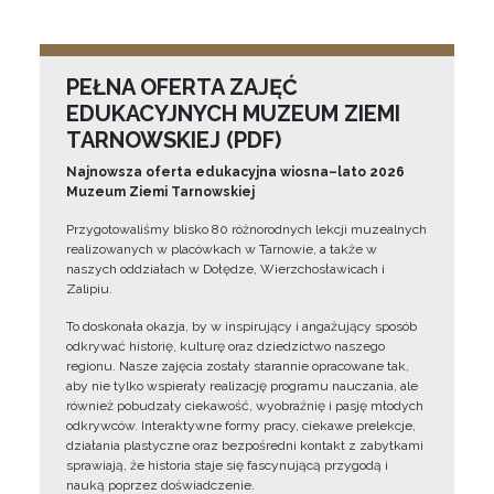
PEŁNA OFERTA ZAJĘĆ
EDUKACYJNYCH MUZEUM ZIEMI
TARNOWSKIEJ (PDF)
Najnowsza oferta edukacyjna wiosna–lato 2026
Muzeum Ziemi Tarnowskiej
Przygotowaliśmy blisko 80 różnorodnych lekcji muzealnych
realizowanych w placówkach w Tarnowie, a także w
naszych oddziałach w Dołędze, Wierzchosławicach i
Zalipiu.
To doskonała okazja, by w inspirujący i angażujący sposób
odkrywać historię, kulturę oraz dziedzictwo naszego
regionu. Nasze zajęcia zostały starannie opracowane tak,
aby nie tylko wspierały realizację programu nauczania, ale
również pobudzały ciekawość, wyobraźnię i pasję młodych
odkrywców. Interaktywne formy pracy, ciekawe prelekcje,
działania plastyczne oraz bezpośredni kontakt z zabytkami
sprawiają, że historia staje się fascynującą przygodą i
nauką poprzez doświadczenie.