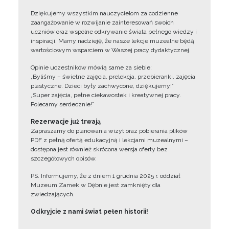
Dziękujemy wszystkim nauczycielom za codzienne
zaangażowanie w rozwijanie zainteresowań swoich
uczniów oraz wspólne odkrywanie świata pełnego wiedzy i
inspiracji. Mamy nadzieję, że nasze lekcje muzealne będą
wartościowym wsparciem w Waszej pracy dydaktycznej.
Opinie uczestników mówią same za siebie:
„Byliśmy – świetne zajęcia, prelekcja, przebieranki, zajęcia
plastyczne. Dzieci były zachwycone, dziękujemy!”
„Super zajęcia, pełne ciekawostek i kreatywnej pracy.
Polecamy serdecznie!”
Rezerwacje już trwają
Zapraszamy do planowania wizyt oraz pobierania plików
PDF z pełną ofertą edukacyjną i lekcjami muzealnymi –
dostępna jest również skrócona wersja oferty bez
szczegółowych opisów.
PS. Informujemy, że z dniem 1 grudnia 2025 r. oddział
Muzeum Zamek w Dębnie jest zamknięty dla
zwiedzających.
Odkryjcie z nami świat pełen historii!