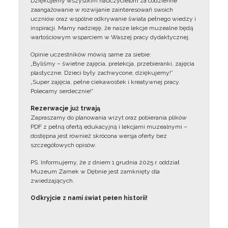
Dziękujemy wszystkim nauczycielom za codzienne
zaangażowanie w rozwijanie zainteresowań swoich
uczniów oraz wspólne odkrywanie świata pełnego wiedzy i
inspiracji. Mamy nadzieję, że nasze lekcje muzealne będą
wartościowym wsparciem w Waszej pracy dydaktycznej.
Opinie uczestników mówią same za siebie:
„Byliśmy – świetne zajęcia, prelekcja, przebieranki, zajęcia
plastyczne. Dzieci były zachwycone, dziękujemy!”
„Super zajęcia, pełne ciekawostek i kreatywnej pracy.
Polecamy serdecznie!”
Rezerwacje już trwają
Zapraszamy do planowania wizyt oraz pobierania plików
PDF z pełną ofertą edukacyjną i lekcjami muzealnymi –
dostępna jest również skrócona wersja oferty bez
szczegółowych opisów.
PS. Informujemy, że z dniem 1 grudnia 2025 r. oddział
Muzeum Zamek w Dębnie jest zamknięty dla
zwiedzających.
Odkryjcie z nami świat pełen historii!