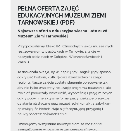
PEŁNA OFERTA ZAJĘĆ
EDUKACYJNYCH MUZEUM ZIEMI
TARNOWSKIEJ (PDF)
Najnowsza oferta edukacyjna wiosna–lato 2026
Muzeum Ziemi Tarnowskiej
Przygotowaliśmy blisko 80 różnorodnych lekcji muzealnych
realizowanych w placówkach w Tarnowie, a także w
naszych oddziałach w Dołędze, Wierzchosławicach i
Zalipiu.
To doskonała okazja, by w inspirujący i angażujący sposób
odkrywać historię, kulturę oraz dziedzictwo naszego
regionu. Nasze zajęcia zostały starannie opracowane tak,
aby nie tylko wspierały realizację programu nauczania, ale
również pobudzały ciekawość, wyobraźnię i pasję młodych
odkrywców. Interaktywne formy pracy, ciekawe prelekcje,
działania plastyczne oraz bezpośredni kontakt z zabytkami
sprawiają, że historia staje się fascynującą przygodą i
nauką poprzez doświadczenie.
Dziękujemy wszystkim nauczycielom za codzienne
zaangażowanie w rozwijanie zainteresowań swoich