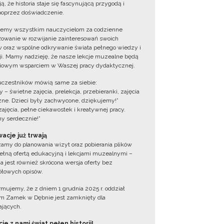
ą, że historia staje się fascynującą przygodą i
oprzez doświadczenie.
jemy wszystkim nauczycielom za codzienne
owanie w rozwijanie zainteresowań swoich
 oraz wspólne odkrywanie świata pełnego wiedzy i
cji. Mamy nadzieję, że nasze lekcje muzealne będą
iowym wsparciem w Waszej pracy dydaktycznej.
uczestników mówią same za siebie:
 – świetne zajęcia, prelekcja, przebieranki, zajęcia
zne. Dzieci były zachwycone, dziękujemy!”
zajęcia, pełne ciekawostek i kreatywnej pracy.
y serdecznie!”
acje już trwają
amy do planowania wizyt oraz pobierania plików
ełną ofertą edukacyjną i lekcjami muzealnymi –
a jest również skrócona wersja oferty bez
łowych opisów.
ormujemy, że z dniem 1 grudnia 2025 r. oddział
 Zamek w Dębnie jest zamknięty dla
jących.
ie z nami świat pełen historii!