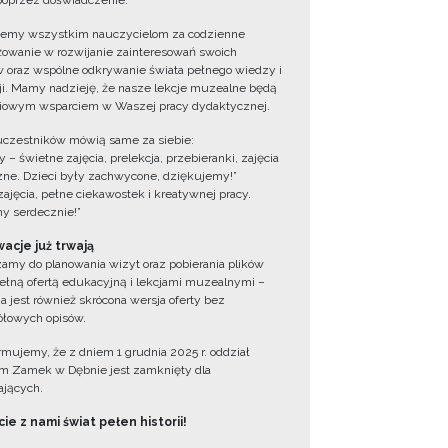
oprzez doświadczenie.
jemy wszystkim nauczycielom za codzienne
owanie w rozwijanie zainteresowań swoich
 oraz wspólne odkrywanie świata pełnego wiedzy i
cji. Mamy nadzieję, że nasze lekcje muzealne będą
iowym wsparciem w Waszej pracy dydaktycznej.
uczestników mówią same za siebie:
 – świetne zajęcia, prelekcja, przebieranki, zajęcia
zne. Dzieci były zachwycone, dziękujemy!”
zajęcia, pełne ciekawostek i kreatywnej pracy.
y serdecznie!”
acje już trwają
amy do planowania wizyt oraz pobierania plików
ełną ofertą edukacyjną i lekcjami muzealnymi –
a jest również skrócona wersja oferty bez
łowych opisów.
ormujemy, że z dniem 1 grudnia 2025 r. oddział
 Zamek w Dębnie jest zamknięty dla
jących.
ie z nami świat pełen historii!