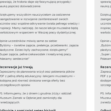
sprawiają, że historia staje się fascynującą przygodą i
sprawiaj
nauką poprzez doświadczenie.
nauką p
Dziękujemy wszystkim nauczycielom za codzienne
Dzięku
zaangażowanie w rozwijanie zainteresowań swoich
zaangaż
uczniów oraz wspólne odkrywanie świata pełnego wiedzy i
uczniów
inspiracji. Mamy nadzieję, że nasze lekcje muzealne będą
inspira
wartościowym wsparciem w Waszej pracy dydaktycznej.
wartośc
Opinie uczestników mówią same za siebie:
Opinie 
„Byliśmy – świetne zajęcia, prelekcja, przebieranki, zajęcia
„Byliśmy
plastyczne. Dzieci były zachwycone, dziękujemy!”
plastyc
„Super zajęcia, pełne ciekawostek i kreatywnej pracy.
„Super 
Polecamy serdecznie!”
Polecam
Rezerwacje już trwają
Rezerw
Zapraszamy do planowania wizyt oraz pobierania plików
Zaprasz
PDF z pełną ofertą edukacyjną i lekcjami muzealnymi –
PDF z p
dostępna jest również skrócona wersja oferty bez
dostępn
szczegółowych opisów.
szczegó
PS. Informujemy, że z dniem 1 grudnia 2025 r. oddział
PS. Inf
Muzeum Zamek w Dębnie jest zamknięty dla
Muzeum
zwiedzających.
zwiedza
Odkryjcie z nami świat pełen historii!
Odkryjc