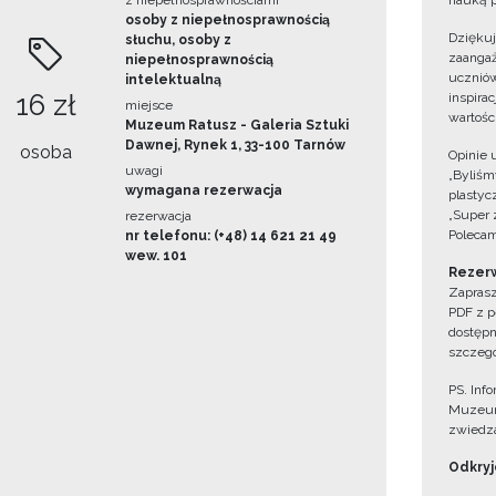
z niepełnosprawnościami
nauką p
osoby z niepełnosprawnością
Dzięku
słuchu, osoby z
zaangaż
niepełnosprawnością
uczniów
intelektualną
16 zł
inspira
miejsce
wartośc
Muzeum Ratusz - Galeria Sztuki
Dawnej, Rynek 1, 33-100 Tarnów
osoba
Opinie 
uwagi
„Byliśmy
wymagana rezerwacja
plastyc
„Super 
rezerwacja
Polecam
nr telefonu: (+48) 14 621 21 49
wew. 101
Rezerw
Zaprasz
PDF z p
dostępn
szczegó
PS. Inf
Muzeum
zwiedza
Odkryjc