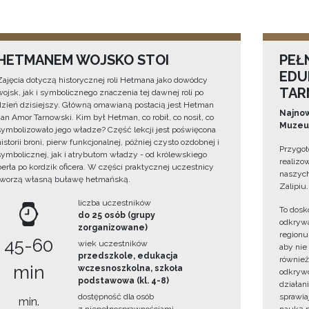
HETMANEM WOJSKO STOI
PEŁ
EDU
Zajęcia dotyczą historycznej roli Hetmana jako dowódcy
TAR
wojsk, jak i symbolicznego znaczenia tej dawnej roli po
dzień dzisiejszy. Główną omawianą postacią jest Hetman
Najnow
Jan Amor Tarnowski. Kim był Hetman, co robił, co nosił, co
Muzeum
symbolizowało jego władze? Część lekcji jest poświęcona
historii broni, pierw funkcjonalnej, później czysto ozdobnej i
Przygot
symbolicznej, jak i atrybutom władzy - od królewskiego
realizo
berła po kordzik oficera. W części praktycznej uczestnicy
naszych
tworzą własną buławę hetmańską.
Zalipiu.
liczba uczestników
To dosk
do 25 osób (grupy
odkrywa
zorganizowane)
regionu
45-60
wiek uczestników
aby nie
przedszkole, edukacja
również
min
wczesnoszkolna, szkoła
odkrywc
podstawowa (kl. 4-8)
działan
dostępność dla osób
sprawiaj
min.