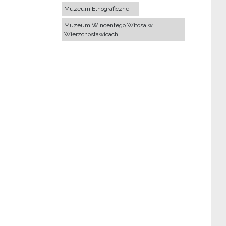
Muzeum Etnograficzne
Muzeum Wincentego Witosa w
Wierzchosławicach