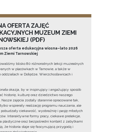
NA OFERTA ZAJĘĆ
KACYJNYCH MUZEUM ZIEMI
NOWSKIEJ (PDF)
sza oferta edukacyjna wiosna–lato 2026
 Ziemi Tarnowskiej
owaliśmy blisko 80 różnorodnych lekcji muzealnych
wanych w placówkach w Tarnowie, a także w
 oddziałach w Dołędze, Wierzchosławicach i
onała okazja, by w inspirujący i angażujący sposób
ć historię, kulturę oraz dziedzictwo naszego
. Nasze zajęcia zostały starannie opracowane tak,
 tylko wspierały realizację programu nauczania, ale
 pobudzały ciekawość, wyobraźnię i pasję młodych
ów. Interaktywne formy pracy, ciekawe prelekcje,
ia plastyczne oraz bezpośredni kontakt z zabytkami
ą, że historia staje się fascynującą przygodą i