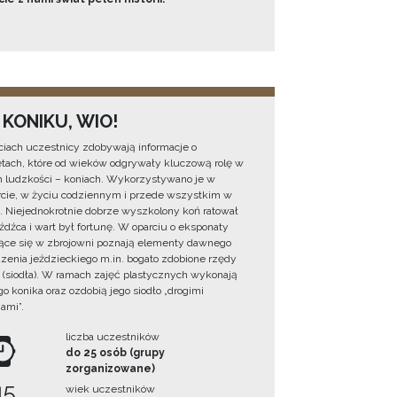
 KONIKU, WIO!
ciach uczestnicy zdobywają informacje o
tach, które od wieków odgrywały kluczową rolę w
h ludzkości – koniach. Wykorzystywano je w
rcie, w życiu codziennym i przede wszystkim w
. Niejednokrotnie dobrze wyszkolony koń ratował
eźdźca i wart był fortunę. W oparciu o eksponaty
ące się w zbrojowni poznają elementy dawnego
zenia jeździeckiego m.in. bogato zdobione rzędy
 (siodła). W ramach zajęć plastycznych wykonają
o konika oraz ozdobią jego siodło „drogimi
ami”.
liczba uczestników
do 25 osób (grupy
zorganizowane)
45
wiek uczestników