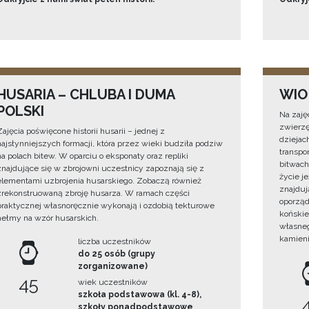
HUSARIA – CHLUBA I DUMA
WIO
POLSKI
Na zaję
zwierzę
Zajęcia poświęcone historii husarii – jednej z
dziejac
najsłynniejszych formacji, która przez wieki budziła podziw
transpo
na polach bitew. W oparciu o eksponaty oraz repliki
bitwach
znajdujące się w zbrojowni uczestnicy zapoznają się z
życie j
elementami uzbrojenia husarskiego. Zobaczą również
znajduj
zrekonstruowaną zbroję husarza. W ramach części
oporząd
praktycznej własnoręcznie wykonają i ozdobią tekturowe
końskie
hełmy na wzór husarskich.
własneg
kamieni
liczba uczestników
do 25 osób (grupy
zorganizowane)
45
wiek uczestników
szkoła podstawowa (kl. 4-8),
szkoły ponadpodstawowe