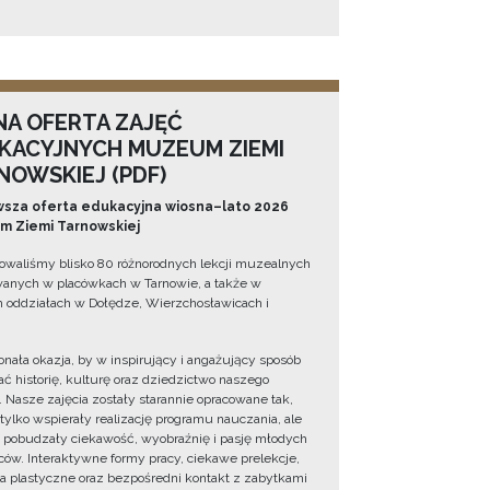
NA OFERTA ZAJĘĆ
KACYJNYCH MUZEUM ZIEMI
NOWSKIEJ (PDF)
sza oferta edukacyjna wiosna–lato 2026
 Ziemi Tarnowskiej
owaliśmy blisko 80 różnorodnych lekcji muzealnych
wanych w placówkach w Tarnowie, a także w
 oddziałach w Dołędze, Wierzchosławicach i
onała okazja, by w inspirujący i angażujący sposób
ć historię, kulturę oraz dziedzictwo naszego
. Nasze zajęcia zostały starannie opracowane tak,
 tylko wspierały realizację programu nauczania, ale
 pobudzały ciekawość, wyobraźnię i pasję młodych
ów. Interaktywne formy pracy, ciekawe prelekcje,
ia plastyczne oraz bezpośredni kontakt z zabytkami