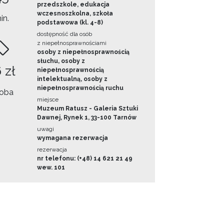
przedszkole, edukacja
wczesnoszkolna, szkoła
in.
podstawowa (kl. 4-8)
dostępność dla osób
z niepełnosprawnościami
osoby z niepełnosprawnością
słuchu, osoby z
 zł
niepełnosprawnością
intelektualną, osoby z
niepełnosprawnością ruchu
oba
miejsce
Muzeum Ratusz - Galeria Sztuki
Dawnej, Rynek 1, 33-100 Tarnów
uwagi
wymagana rezerwacja
rezerwacja
nr telefonu: (+48) 14 621 21 49
wew. 101