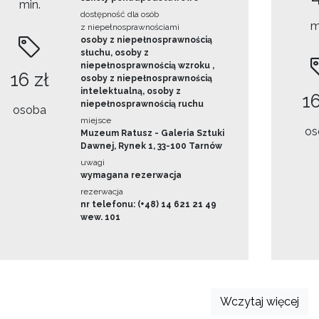
min.
dostępność dla osób
m
z niepełnosprawnościami
osoby z niepełnosprawnością
słuchu, osoby z
niepełnosprawnością wzroku ,
16 zł
osoby z niepełnosprawnością
intelektualną, osoby z
16
niepełnosprawnością ruchu
osoba
miejsce
os
Muzeum Ratusz - Galeria Sztuki
Dawnej, Rynek 1, 33-100 Tarnów
uwagi
wymagana rezerwacja
rezerwacja
nr telefonu: (+48) 14 621 21 49
wew. 101
Wczytaj więcej