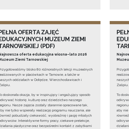
PEŁNA OFERTA ZAJĘĆ
PEŁ
EDUKACYJNYCH MUZEUM ZIEMI
EDU
TARNOWSKIEJ (PDF)
TAR
Najnowsza oferta edukacyjna wiosna–lato 2026
Najnow
Muzeum Ziemi Tarnowskiej
Muzeum
Przygotowaliśmy blisko 80 różnorodnych lekcji muzealnych
Przygot
realizowanych w placówkach w Tarnowie, a także w
realizo
naszych oddziałach w Dołędze, Wierzchosławicach i
naszych
Zalipiu.
Zalipiu.
To doskonała okazja, by w inspirujący i angażujący sposób
To dosk
odkrywać historię, kulturę oraz dziedzictwo naszego
odkrywa
regionu. Nasze zajęcia zostały starannie opracowane tak,
regionu
aby nie tylko wspierały realizację programu nauczania, ale
aby nie
również pobudzały ciekawość, wyobraźnię i pasję młodych
również
odkrywców. Interaktywne formy pracy, ciekawe prelekcje,
odkrywc
działania plastyczne oraz bezpośredni kontakt z zabytkami
działan