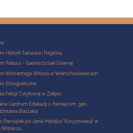
ba
 Historii Tarnowa i Regionu
 Ratusz - Galeria Sztuki Dawnej
m Wincentego Witosa w Wierzchosławicach
m Etnograficzne
a Felicji Curyłowej w Zalipiu
lne Centrum Edukacji o Pamięci im. gen.
dzisława Baszaka
 Pamiątek po Janie Matejce "Koryznówka" w
Wiśniczu