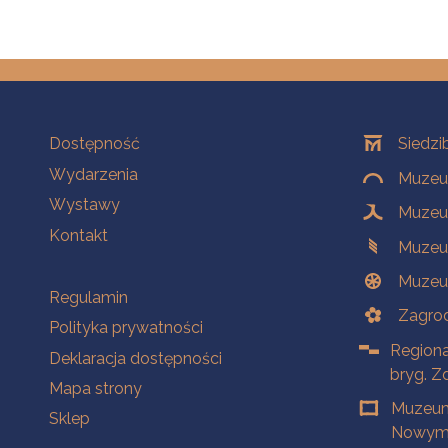
Na skróty
Oddziały
Dostępność
Siedzi
Wydarzenia
Muzeum
Wystawy
Muzeum
Kontakt
Muzeu
Muzeu
Na skróty
Regulamin
Zagrod
Polityka prywatności
Regiona
Deklaracja dostępności
bryg. Z
Mapa strony
Muzeum
Sklep
Nowym 