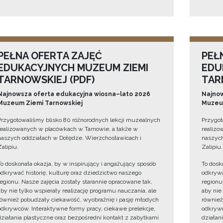
PEŁNA OFERTA ZAJĘĆ
PEŁ
EDUKACYJNYCH MUZEUM ZIEMI
EDU
TARNOWSKIEJ (PDF)
TAR
Najnowsza oferta edukacyjna wiosna–lato 2026
Najnow
Muzeum Ziemi Tarnowskiej
Muzeum
Przygotowaliśmy blisko 80 różnorodnych lekcji muzealnych
Przygot
realizowanych w placówkach w Tarnowie, a także w
realizo
naszych oddziałach w Dołędze, Wierzchosławicach i
naszych
Zalipiu.
Zalipiu.
To doskonała okazja, by w inspirujący i angażujący sposób
To dosk
odkrywać historię, kulturę oraz dziedzictwo naszego
odkrywa
regionu. Nasze zajęcia zostały starannie opracowane tak,
regionu
aby nie tylko wspierały realizację programu nauczania, ale
aby nie
również pobudzały ciekawość, wyobraźnię i pasję młodych
również
odkrywców. Interaktywne formy pracy, ciekawe prelekcje,
odkrywc
działania plastyczne oraz bezpośredni kontakt z zabytkami
działan