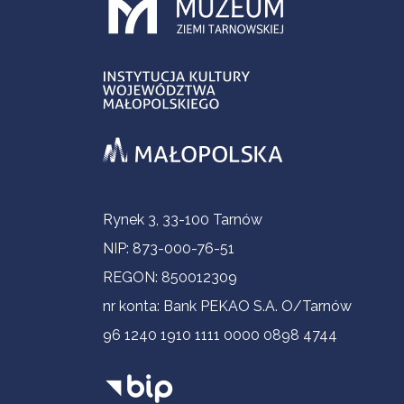
Informacje kontaktowe
Rynek 3, 33-100 Tarnów
NIP: 873-000-76-51
REGON: 850012309
nr konta: Bank PEKAO S.A. O/Tarnów
96 1240 1910 1111 0000 0898 4744