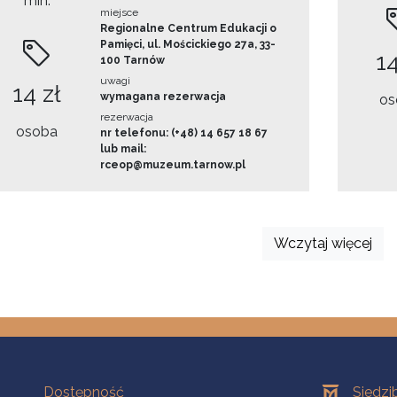
min.
miejsce
Regionalne Centrum Edukacji o
Pamięci, ul. Mościckiego 27a, 33-
14
100 Tarnów
uwagi
14 zł
wymagana rezerwacja
os
rezerwacja
osoba
nr telefonu: (+48) 14 657 18 67
lub mail:
rceop@muzeum.tarnow.pl
Wczytaj więcej
Na skróty
Oddziały
Dostępność
Siedzi