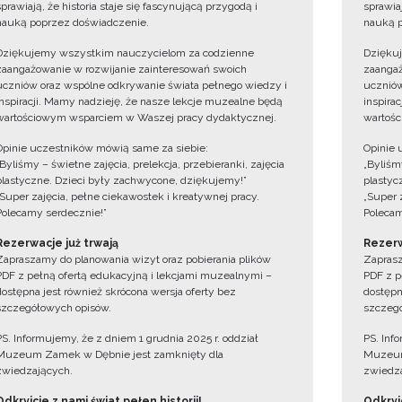
sprawiają, że historia staje się fascynującą przygodą i
sprawiaj
nauką poprzez doświadczenie.
nauką p
Dziękujemy wszystkim nauczycielom za codzienne
Dzięku
zaangażowanie w rozwijanie zainteresowań swoich
zaangaż
uczniów oraz wspólne odkrywanie świata pełnego wiedzy i
uczniów
inspiracji. Mamy nadzieję, że nasze lekcje muzealne będą
inspira
wartościowym wsparciem w Waszej pracy dydaktycznej.
wartośc
Opinie uczestników mówią same za siebie:
Opinie 
„Byliśmy – świetne zajęcia, prelekcja, przebieranki, zajęcia
„Byliśmy
plastyczne. Dzieci były zachwycone, dziękujemy!”
plastyc
„Super zajęcia, pełne ciekawostek i kreatywnej pracy.
„Super 
Polecamy serdecznie!”
Polecam
Rezerwacje już trwają
Rezerw
Zapraszamy do planowania wizyt oraz pobierania plików
Zaprasz
PDF z pełną ofertą edukacyjną i lekcjami muzealnymi –
PDF z p
dostępna jest również skrócona wersja oferty bez
dostępn
szczegółowych opisów.
szczegó
PS. Informujemy, że z dniem 1 grudnia 2025 r. oddział
PS. Inf
Muzeum Zamek w Dębnie jest zamknięty dla
Muzeum
zwiedzających.
zwiedza
Odkryjcie z nami świat pełen historii!
Odkryjc