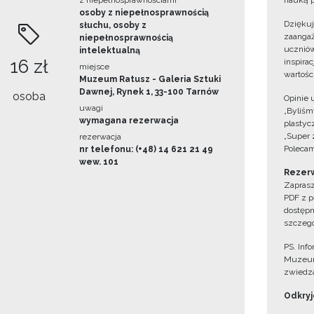
z niepełnosprawnościami
nauką p
osoby z niepełnosprawnością
Dzięku
słuchu, osoby z
zaangaż
niepełnosprawnością
uczniów
intelektualną
16 zł
inspira
miejsce
wartośc
Muzeum Ratusz - Galeria Sztuki
Dawnej, Rynek 1, 33-100 Tarnów
osoba
Opinie 
uwagi
„Byliśmy
wymagana rezerwacja
plastyc
„Super 
rezerwacja
Polecam
nr telefonu: (+48) 14 621 21 49
wew. 101
Rezerw
Zaprasz
PDF z p
dostępn
szczegó
PS. Inf
Muzeum
zwiedza
Odkryjc