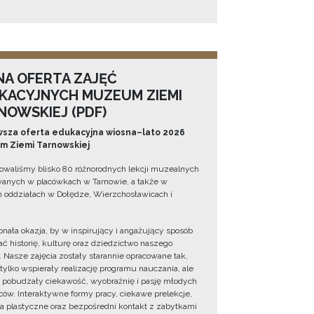
NA OFERTA ZAJĘĆ
KACYJNYCH MUZEUM ZIEMI
NOWSKIEJ (PDF)
sza oferta edukacyjna wiosna–lato 2026
 Ziemi Tarnowskiej
owaliśmy blisko 80 różnorodnych lekcji muzealnych
wanych w placówkach w Tarnowie, a także w
 oddziałach w Dołędze, Wierzchosławicach i
onała okazja, by w inspirujący i angażujący sposób
ć historię, kulturę oraz dziedzictwo naszego
. Nasze zajęcia zostały starannie opracowane tak,
 tylko wspierały realizację programu nauczania, ale
 pobudzały ciekawość, wyobraźnię i pasję młodych
ów. Interaktywne formy pracy, ciekawe prelekcje,
ia plastyczne oraz bezpośredni kontakt z zabytkami