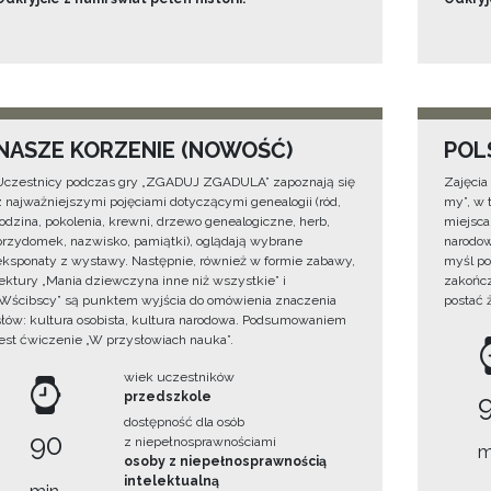
NASZE KORZENIE (NOWOŚĆ)
POL
Uczestnicy podczas gry „ZGADUJ ZGADULA” zapoznają się
Zajęcia
z najważniejszymi pojęciami dotyczącymi genealogii (ród,
my”, w t
rodzina, pokolenia, krewni, drzewo genealogiczne, herb,
miejsca
przydomek, nazwisko, pamiątki), oglądają wybrane
narodow
eksponaty z wystawy. Następnie, również w formie zabawy,
myśl po
lektury „Mania dziewczyna inne niż wszystkie” i
zakończ
„Wścibscy” są punktem wyjścia do omówienia znaczenia
postać 
słów: kultura osobista, kultura narodowa. Podsumowaniem
jest ćwiczenie „W przysłowiach nauka”.
wiek uczestników
przedszkole
dostępność dla osób
90
z niepełnosprawnościami
m
osoby z niepełnosprawnością
intelektualną