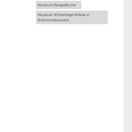
Muzeum Etnograficzne
Muzeum Wincentego Witosa w
Wierzchosławicach