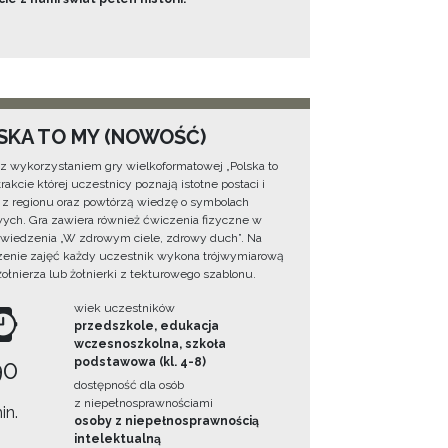
SKA TO MY (NOWOŚĆ)
 z wykorzystaniem gry wielkoformatowej „Polska to
rakcie której uczestnicy poznają istotne postaci i
 z regionu oraz powtórzą wiedzę o symbolach
ych. Gra zawiera również ćwiczenia fizyczne w
wiedzenia „W zdrowym ciele, zdrowy duch”. Na
enie zajęć każdy uczestnik wykona trójwymiarową
żołnierza lub żołnierki z tekturowego szablonu.
wiek uczestników
przedszkole, edukacja
wczesnoszkolna, szkoła
90
podstawowa (kl. 4-8)
dostępność dla osób
z niepełnosprawnościami
in.
osoby z niepełnosprawnością
intelektualną