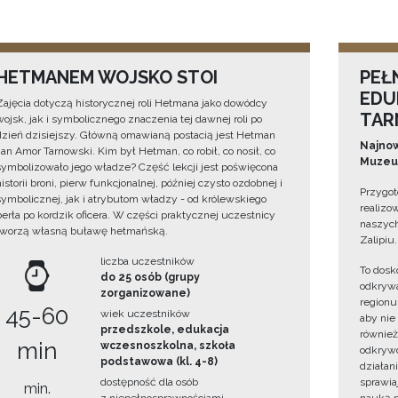
HETMANEM WOJSKO STOI
PEŁ
EDU
Zajęcia dotyczą historycznej roli Hetmana jako dowódcy
TAR
wojsk, jak i symbolicznego znaczenia tej dawnej roli po
dzień dzisiejszy. Główną omawianą postacią jest Hetman
Najnow
Jan Amor Tarnowski. Kim był Hetman, co robił, co nosił, co
Muzeum
symbolizowało jego władze? Część lekcji jest poświęcona
historii broni, pierw funkcjonalnej, później czysto ozdobnej i
Przygot
symbolicznej, jak i atrybutom władzy - od królewskiego
realizo
berła po kordzik oficera. W części praktycznej uczestnicy
naszych
tworzą własną buławę hetmańską.
Zalipiu.
liczba uczestników
To dosk
do 25 osób (grupy
odkrywa
zorganizowane)
regionu
45-60
wiek uczestników
aby nie
przedszkole, edukacja
również
min
wczesnoszkolna, szkoła
odkrywc
podstawowa (kl. 4-8)
działan
dostępność dla osób
sprawiaj
min.