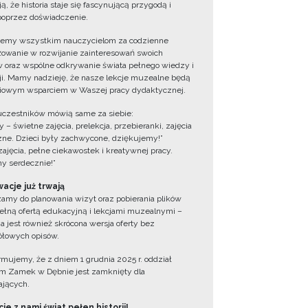
ą, że historia staje się fascynującą przygodą i
oprzez doświadczenie.
jemy wszystkim nauczycielom za codzienne
owanie w rozwijanie zainteresowań swoich
 oraz wspólne odkrywanie świata pełnego wiedzy i
cji. Mamy nadzieję, że nasze lekcje muzealne będą
iowym wsparciem w Waszej pracy dydaktycznej.
uczestników mówią same za siebie:
 – świetne zajęcia, prelekcja, przebieranki, zajęcia
zne. Dzieci były zachwycone, dziękujemy!”
zajęcia, pełne ciekawostek i kreatywnej pracy.
y serdecznie!”
acje już trwają
amy do planowania wizyt oraz pobierania plików
ełną ofertą edukacyjną i lekcjami muzealnymi –
a jest również skrócona wersja oferty bez
łowych opisów.
ormujemy, że z dniem 1 grudnia 2025 r. oddział
 Zamek w Dębnie jest zamknięty dla
jących.
ie z nami świat pełen historii!