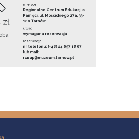
miejsce
Regionalne Centrum Edukacji o
Pamięci, ul. Mościckiego 27a, 33-
 zł
100 Tarnów
uwagi
wymagana rezerwacja
oba
rezerwacja
nr telefonu: (+48) 14 657 18 67
lub mail:
rceop@muzeum.tarnow.pl
ba