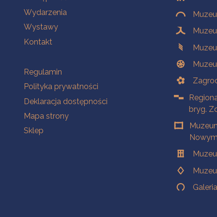
Wydarzenia
Muzeum
Wystawy
Muzeum
Kontakt
Muzeu
Muzeu
Na skróty
Regulamin
Zagrod
Polityka prywatności
Regiona
Deklaracja dostępności
bryg. Z
Mapa strony
Muzeum
Sklep
Nowym 
Muzeu
Muzeu
Galeri