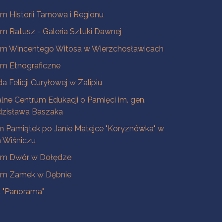
 Historii Tarnowa i Regionu
 Ratusz - Galeria Sztuki Dawnej
m Wincentego Witosa w Wierzchosławicach
m Etnograficzne
a Felicji Curyłowej w Zalipiu
lne Centrum Edukacji o Pamięci im. gen.
dzisława Baszaka
 Pamiątek po Janie Matejce "Koryznówka" w
Wiśniczu
m Dwór w Dołędze
m Zamek w Dębnie
a "Panorama"