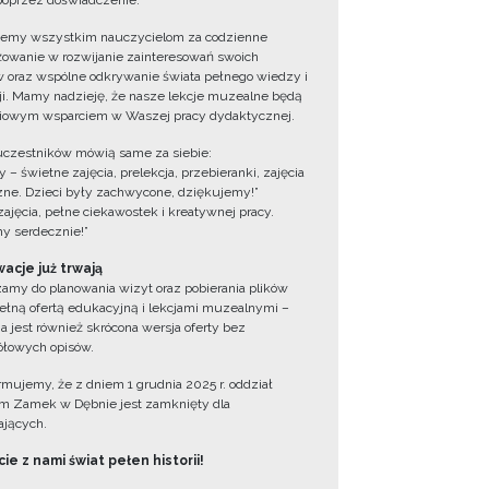
oprzez doświadczenie.
jemy wszystkim nauczycielom za codzienne
owanie w rozwijanie zainteresowań swoich
 oraz wspólne odkrywanie świata pełnego wiedzy i
cji. Mamy nadzieję, że nasze lekcje muzealne będą
iowym wsparciem w Waszej pracy dydaktycznej.
uczestników mówią same za siebie:
 – świetne zajęcia, prelekcja, przebieranki, zajęcia
zne. Dzieci były zachwycone, dziękujemy!”
zajęcia, pełne ciekawostek i kreatywnej pracy.
y serdecznie!”
acje już trwają
amy do planowania wizyt oraz pobierania plików
ełną ofertą edukacyjną i lekcjami muzealnymi –
a jest również skrócona wersja oferty bez
łowych opisów.
ormujemy, że z dniem 1 grudnia 2025 r. oddział
 Zamek w Dębnie jest zamknięty dla
jących.
ie z nami świat pełen historii!