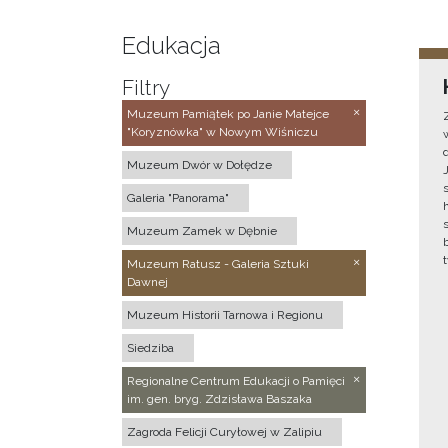
Edukacja
Filtry
Muzeum Pamiątek po Janie Matejce
"Koryznówka" w Nowym Wiśniczu
Muzeum Dwór w Dołędze
Galeria "Panorama"
Muzeum Zamek w Dębnie
Muzeum Ratusz - Galeria Sztuki
Dawnej
Muzeum Historii Tarnowa i Regionu
Siedziba
Regionalne Centrum Edukacji o Pamięci
im. gen. bryg. Zdzisława Baszaka
Zagroda Felicji Curyłowej w Zalipiu