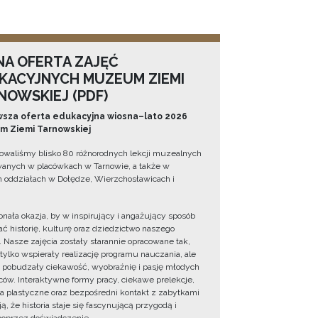
NA OFERTA ZAJĘĆ
KACYJNYCH MUZEUM ZIEMI
NOWSKIEJ (PDF)
sza oferta edukacyjna wiosna–lato 2026
 Ziemi Tarnowskiej
owaliśmy blisko 80 różnorodnych lekcji muzealnych
wanych w placówkach w Tarnowie, a także w
 oddziałach w Dołędze, Wierzchosławicach i
onała okazja, by w inspirujący i angażujący sposób
ć historię, kulturę oraz dziedzictwo naszego
. Nasze zajęcia zostały starannie opracowane tak,
 tylko wspierały realizację programu nauczania, ale
 pobudzały ciekawość, wyobraźnię i pasję młodych
ów. Interaktywne formy pracy, ciekawe prelekcje,
ia plastyczne oraz bezpośredni kontakt z zabytkami
ą, że historia staje się fascynującą przygodą i