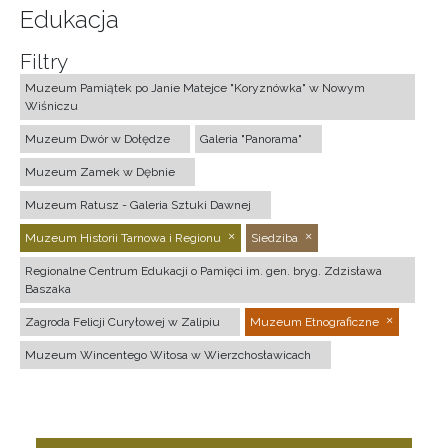
Edukacja
Filtry
Muzeum Pamiątek po Janie Matejce "Koryznówka" w Nowym
Wiśniczu
Muzeum Dwór w Dołędze
Galeria "Panorama"
Muzeum Zamek w Dębnie
Muzeum Ratusz - Galeria Sztuki Dawnej
Muzeum Historii Tarnowa i Regionu
Siedziba
Regionalne Centrum Edukacji o Pamięci im. gen. bryg. Zdzisława
Baszaka
Zagroda Felicji Curyłowej w Zalipiu
Muzeum Etnograficzne
Muzeum Wincentego Witosa w Wierzchosławicach