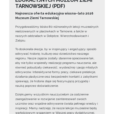
EDUKACYJNYCH MUZEUM ZIEMI
TARNOWSKIEJ (PDF)
Najnowsza oferta edukacyjna wiosna–lato 2026
Muzeum Ziemi Tarnowskiej
Przygotowaliśmy blisko 80 różnorodnych lekcji muzealnych
realizowanych w placówkach w Tarnowie, a także w
naszych oddziałach w Dołędze, Wierzchosławicach i
Zalipiu.
To doskonała okazja, by w inspirujący i angażujący sposób
odkrywać historię, kulturę oraz dziedzictwo naszego
regionu. Nasze zajęcia zostały starannie opracowane tak,
aby nie tylko wspierały realizację programu nauczania, ale
również pobudzały ciekawość, wyobraźnię i pasję młodych
odkrywców. Interaktywne formy pracy, ciekawe prelekcje,
działania plastyczne oraz bezpośredni kontakt z zabytkami
sprawiają, że historia staje się fascynującą przygodą i
nauką poprzez doświadczenie.
Dziękujemy wszystkim nauczycielom za codzienne
zaangażowanie w rozwijanie zainteresowań swoich
uczniów oraz wspólne odkrywanie świata pełnego wiedzy i
inspiracji. Mamy nadzieję, że nasze lekcje muzealne będą
wartościowym wsparciem w Waszej pracy dydaktycznej.