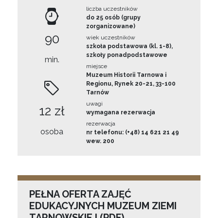
liczba uczestników
do 25 osób (grupy
zorganizowane)
90
wiek uczestników
szkoła podstawowa (kl. 1-8),
szkoły ponadpodstawowe
min.
miejsce
Muzeum Historii Tarnowa i
Regionu, Rynek 20-21, 33-100
Tarnów
uwagi
12 zł
wymagana rezerwacja
rezerwacja
osoba
nr telefonu: (+48) 14 621 21 49
wew. 200
PEŁNA OFERTA ZAJĘĆ
EDUKACYJNYCH MUZEUM ZIEMI
TARNOWSKIEJ (PDF)