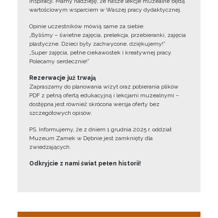
inspiracji. Mamy nadzieję, że nasze lekcje muzealne będą
wartościowym wsparciem w Waszej pracy dydaktycznej.
Opinie uczestników mówią same za siebie:
„Byliśmy – świetne zajęcia, prelekcja, przebieranki, zajęcia
plastyczne. Dzieci były zachwycone, dziękujemy!”
„Super zajęcia, pełne ciekawostek i kreatywnej pracy.
Polecamy serdecznie!”
Rezerwacje już trwają
Zapraszamy do planowania wizyt oraz pobierania plików
PDF z pełną ofertą edukacyjną i lekcjami muzealnymi –
dostępna jest również skrócona wersja oferty bez
szczegółowych opisów.
PS. Informujemy, że z dniem 1 grudnia 2025 r. oddział
Muzeum Zamek w Dębnie jest zamknięty dla
zwiedzających.
Odkryjcie z nami świat pełen historii!