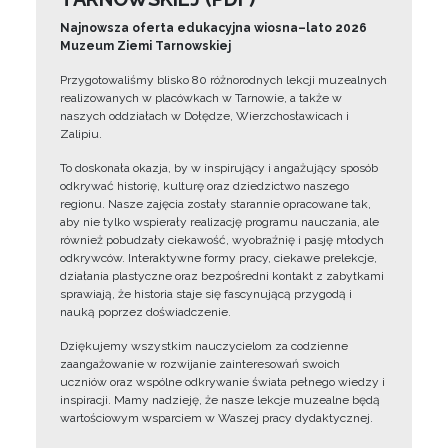
Najnowsza oferta edukacyjna wiosna–lato 2026
Muzeum Ziemi Tarnowskiej
Przygotowaliśmy blisko 80 różnorodnych lekcji muzealnych
realizowanych w placówkach w Tarnowie, a także w
naszych oddziałach w Dołędze, Wierzchosławicach i
Zalipiu.
To doskonała okazja, by w inspirujący i angażujący sposób
odkrywać historię, kulturę oraz dziedzictwo naszego
regionu. Nasze zajęcia zostały starannie opracowane tak,
aby nie tylko wspierały realizację programu nauczania, ale
również pobudzały ciekawość, wyobraźnię i pasję młodych
odkrywców. Interaktywne formy pracy, ciekawe prelekcje,
działania plastyczne oraz bezpośredni kontakt z zabytkami
sprawiają, że historia staje się fascynującą przygodą i
nauką poprzez doświadczenie.
Dziękujemy wszystkim nauczycielom za codzienne
zaangażowanie w rozwijanie zainteresowań swoich
uczniów oraz wspólne odkrywanie świata pełnego wiedzy i
inspiracji. Mamy nadzieję, że nasze lekcje muzealne będą
wartościowym wsparciem w Waszej pracy dydaktycznej.