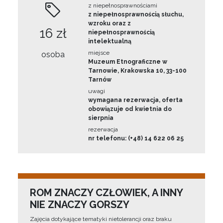
z niepełnosprawnościami
z niepełnosprawnością słuchu,
wzroku oraz z
16 zł
niepełnosprawnością
intelektualną
miejsce
osoba
Muzeum Etnograficzne w
Tarnowie, Krakowska 10, 33-100
Tarnów
uwagi
wymagana rezerwacja, oferta
obowiązuje od kwietnia do
sierpnia
rezerwacja
nr telefonu: (+48) 14 622 06 25
ROM ZNACZY CZŁOWIEK, A INNY
NIE ZNACZY GORSZY
Zajęcia dotykające tematyki nietolerancji oraz braku