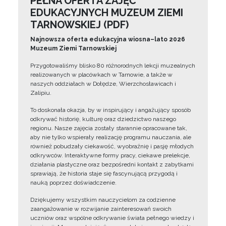
PEŁNA OFERTA ZAJĘĆ
EDUKACYJNYCH MUZEUM ZIEMI
TARNOWSKIEJ (PDF)
Najnowsza oferta edukacyjna wiosna–lato 2026
Muzeum Ziemi Tarnowskiej
Przygotowaliśmy blisko 80 różnorodnych lekcji muzealnych
realizowanych w placówkach w Tarnowie, a także w
naszych oddziałach w Dołędze, Wierzchosławicach i
Zalipiu.
To doskonała okazja, by w inspirujący i angażujący sposób
odkrywać historię, kulturę oraz dziedzictwo naszego
regionu. Nasze zajęcia zostały starannie opracowane tak,
aby nie tylko wspierały realizację programu nauczania, ale
również pobudzały ciekawość, wyobraźnię i pasję młodych
odkrywców. Interaktywne formy pracy, ciekawe prelekcje,
działania plastyczne oraz bezpośredni kontakt z zabytkami
sprawiają, że historia staje się fascynującą przygodą i
nauką poprzez doświadczenie.
Dziękujemy wszystkim nauczycielom za codzienne
zaangażowanie w rozwijanie zainteresowań swoich
uczniów oraz wspólne odkrywanie świata pełnego wiedzy i