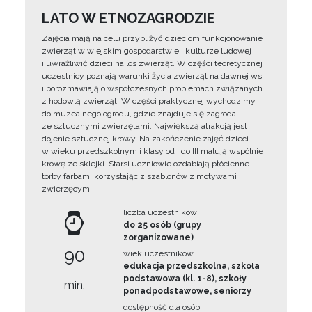
LATO W ETNOZAGRODZIE
Zajęcia mają na celu przybliżyć dzieciom funkcjonowanie
zwierząt w wiejskim gospodarstwie i kulturze ludowej
i uwrażliwić dzieci na los zwierząt. W części teoretycznej
uczestnicy poznają warunki życia zwierząt na dawnej wsi
i porozmawiają o współczesnych problemach związanych
z hodowlą zwierząt. W części praktycznej wychodzimy
do muzealnego ogrodu, gdzie znajduje się zagroda
ze sztucznymi zwierzętami. Największą atrakcją jest
dojenie sztucznej krowy. Na zakończenie zajęć dzieci
w wieku przedszkolnym i klasy od I do III malują wspólnie
krowę ze sklejki. Starsi uczniowie ozdabiają płócienne
torby farbami korzystając z szablonów z motywami
zwierzęcymi.
liczba uczestników
do 25 osób (grupy
zorganizowane)
90
wiek uczestników
edukacja przedszkolna, szkoła
podstawowa (kl. 1-8), szkoły
min.
ponadpodstawowe, seniorzy
dostępność dla osób