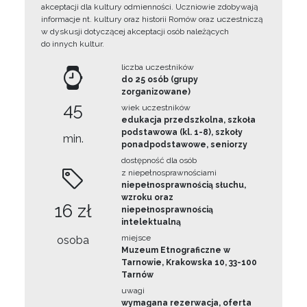
akceptacji dla kultury odmienności. Uczniowie zdobywają
informacje nt. kultury oraz historii Romów oraz uczestniczą
w dyskusji dotyczącej akceptacji osób należących
do innych kultur.
liczba uczestników
do 25 osób (grupy
zorganizowane)
45
wiek uczestników
edukacja przedszkolna, szkoła
podstawowa (kl. 1-8), szkoły
min.
ponadpodstawowe, seniorzy
dostępność dla osób
z niepełnosprawnościami
niepełnosprawnością słuchu,
wzroku oraz
16 zł
niepełnosprawnością
intelektualną
miejsce
osoba
Muzeum Etnograficzne w
Tarnowie, Krakowska 10, 33-100
Tarnów
uwagi
wymagana rezerwacja, oferta