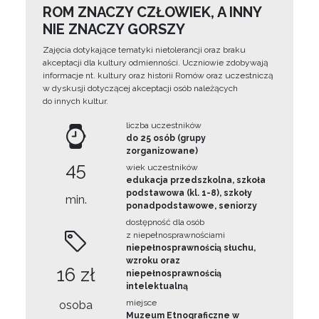
ROM ZNACZY CZŁOWIEK, A INNY
NIE ZNACZY GORSZY
Zajęcia dotykające tematyki nietolerancji oraz braku
akceptacji dla kultury odmienności. Uczniowie zdobywają
informacje nt. kultury oraz historii Romów oraz uczestniczą
w dyskusji dotyczącej akceptacji osób należących
do innych kultur.
liczba uczestników
do 25 osób (grupy
zorganizowane)
45
wiek uczestników
edukacja przedszkolna, szkoła
podstawowa (kl. 1-8), szkoły
min.
ponadpodstawowe, seniorzy
dostępność dla osób
z niepełnosprawnościami
niepełnosprawnością słuchu,
wzroku oraz
16 zł
niepełnosprawnością
intelektualną
miejsce
osoba
Muzeum Etnograficzne w