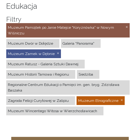
Edukacja
Filtry
Muzeum Pamiątek po Janie Matejce "Koryznówka" w Nowym
Wiśniczu
Muzeum Dwór w Dołędze
Galeria "Panorama"
Muzeum Zamek w Dębnie
Muzeum Ratusz - Galeria Sztuki Dawnej
Muzeum Historii Tarnowa i Regionu
Siedziba
Regionalne Centrum Edukacji o Pamięci im. gen. bryg. Zdzisława
Baszaka
Zagroda Felicji Curyłowej w Zalipiu
Muzeum Etnograficzne
Muzeum Wincentego Witosa w Wierzchosławicach