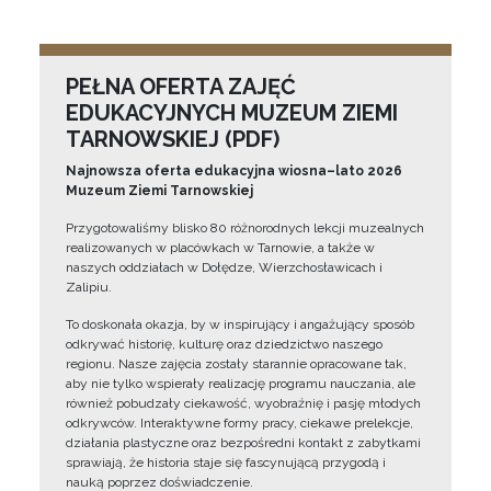
PEŁNA OFERTA ZAJĘĆ
EDUKACYJNYCH MUZEUM ZIEMI
TARNOWSKIEJ (PDF)
Najnowsza oferta edukacyjna wiosna–lato 2026
Muzeum Ziemi Tarnowskiej
Przygotowaliśmy blisko 80 różnorodnych lekcji muzealnych
realizowanych w placówkach w Tarnowie, a także w
naszych oddziałach w Dołędze, Wierzchosławicach i
Zalipiu.
To doskonała okazja, by w inspirujący i angażujący sposób
odkrywać historię, kulturę oraz dziedzictwo naszego
regionu. Nasze zajęcia zostały starannie opracowane tak,
aby nie tylko wspierały realizację programu nauczania, ale
również pobudzały ciekawość, wyobraźnię i pasję młodych
odkrywców. Interaktywne formy pracy, ciekawe prelekcje,
działania plastyczne oraz bezpośredni kontakt z zabytkami
sprawiają, że historia staje się fascynującą przygodą i
nauką poprzez doświadczenie.