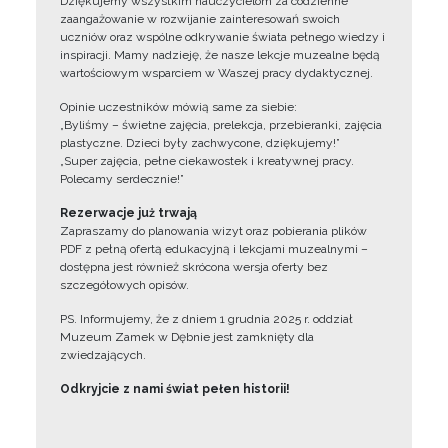
Dziękujemy wszystkim nauczycielom za codzienne
zaangażowanie w rozwijanie zainteresowań swoich
uczniów oraz wspólne odkrywanie świata pełnego wiedzy i
inspiracji. Mamy nadzieję, że nasze lekcje muzealne będą
wartościowym wsparciem w Waszej pracy dydaktycznej.
Opinie uczestników mówią same za siebie:
„Byliśmy – świetne zajęcia, prelekcja, przebieranki, zajęcia
plastyczne. Dzieci były zachwycone, dziękujemy!”
„Super zajęcia, pełne ciekawostek i kreatywnej pracy.
Polecamy serdecznie!”
Rezerwacje już trwają
Zapraszamy do planowania wizyt oraz pobierania plików
PDF z pełną ofertą edukacyjną i lekcjami muzealnymi –
dostępna jest również skrócona wersja oferty bez
szczegółowych opisów.
PS. Informujemy, że z dniem 1 grudnia 2025 r. oddział
Muzeum Zamek w Dębnie jest zamknięty dla
zwiedzających.
Odkryjcie z nami świat pełen historii!