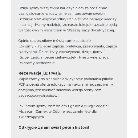
Dziękujemy wszystkim nauczycielom za codzienne
zaangażowanie w rozwijanie zainteresowań swoich
uczniów oraz wspólne odkrywanie świata pełnego wiedzy i
inspiracji. Mamy nadzieję, że nasze lekcje muzealne będą
wartościowym wsparciem w Waszej pracy dydaktycznej.
Opinie uczestników mówią same za siebie:
„Byliśmy – świetne zajęcia, prelekcja, przebieranki, zajęcia
plastyczne. Dzieci były zachwycone, dziękujemy!”
„Super zajęcia, pełne ciekawostek i kreatywnej pracy.
Polecamy serdecznie!”
Rezerwacje już trwają
Zapraszamy do planowania wizyt oraz pobierania plików
PDF z pełną ofertą edukacyjną i lekcjami muzealnymi –
dostępna jest również skrócona wersja oferty bez
szczegółowych opisów.
PS. Informujemy, że z dniem 1 grudnia 2025 r. oddział
Muzeum Zamek w Dębnie jest zamknięty dla
zwiedzających.
Odkryjcie z nami świat pełen historii!