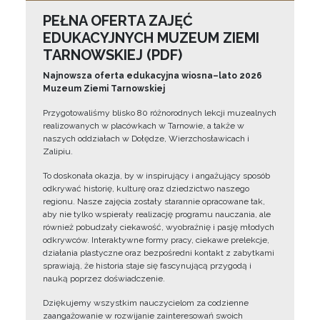
PEŁNA OFERTA ZAJĘĆ
EDUKACYJNYCH MUZEUM ZIEMI
TARNOWSKIEJ (PDF)
Najnowsza oferta edukacyjna wiosna–lato 2026
Muzeum Ziemi Tarnowskiej
Przygotowaliśmy blisko 80 różnorodnych lekcji muzealnych
realizowanych w placówkach w Tarnowie, a także w
naszych oddziałach w Dołędze, Wierzchosławicach i
Zalipiu.
To doskonała okazja, by w inspirujący i angażujący sposób
odkrywać historię, kulturę oraz dziedzictwo naszego
regionu. Nasze zajęcia zostały starannie opracowane tak,
aby nie tylko wspierały realizację programu nauczania, ale
również pobudzały ciekawość, wyobraźnię i pasję młodych
odkrywców. Interaktywne formy pracy, ciekawe prelekcje,
działania plastyczne oraz bezpośredni kontakt z zabytkami
sprawiają, że historia staje się fascynującą przygodą i
nauką poprzez doświadczenie.
Dziękujemy wszystkim nauczycielom za codzienne
zaangażowanie w rozwijanie zainteresowań swoich