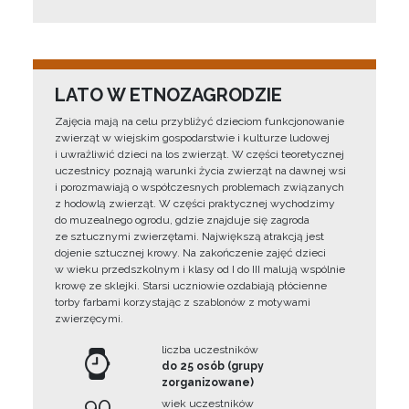
LATO W ETNOZAGRODZIE
Zajęcia mają na celu przybliżyć dzieciom funkcjonowanie
zwierząt w wiejskim gospodarstwie i kulturze ludowej
i uwrażliwić dzieci na los zwierząt. W części teoretycznej
uczestnicy poznają warunki życia zwierząt na dawnej wsi
i porozmawiają o współczesnych problemach związanych
z hodowlą zwierząt. W części praktycznej wychodzimy
do muzealnego ogrodu, gdzie znajduje się zagroda
ze sztucznymi zwierzętami. Największą atrakcją jest
dojenie sztucznej krowy. Na zakończenie zajęć dzieci
w wieku przedszkolnym i klasy od I do III malują wspólnie
krowę ze sklejki. Starsi uczniowie ozdabiają płócienne
torby farbami korzystając z szablonów z motywami
zwierzęcymi.
liczba uczestników
do 25 osób (grupy
zorganizowane)
90
wiek uczestników