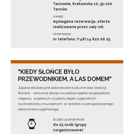
Tarnowie, Krakowska 10, 33-100
Tarnów
uwagi
wymagana rezerwacja, oferta
realizowana przez cały rok
rezerwacja
nr telefonu: (+48) 14 622 06 25
"KIEDY SŁOŃCE BYŁO
PRZEWODNIKIEM, A LAS DOMEM"
Zajęcia edukacyjne poświęcone kulturze oraz tradycji
Romów – aktywna lekcja muzealna (oparta na gawędzie
i bajaniu, wspólnym czytaniu bajek cygańskich)
na dziedzińcu muzealnym, w scenerii wyeksponowanego
obozowiska cygańskiego.
liczba uczestników
do 25 osób (grupy
zorganizowane)