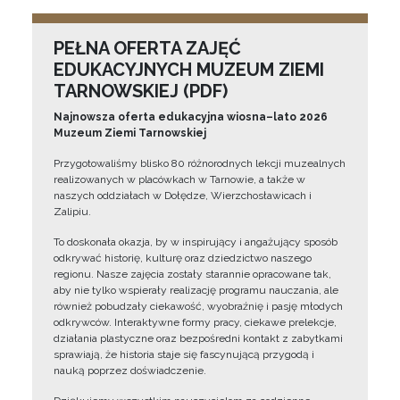
PEŁNA OFERTA ZAJĘĆ
EDUKACYJNYCH MUZEUM ZIEMI
TARNOWSKIEJ (PDF)
Najnowsza oferta edukacyjna wiosna–lato 2026
Muzeum Ziemi Tarnowskiej
Przygotowaliśmy blisko 80 różnorodnych lekcji muzealnych
realizowanych w placówkach w Tarnowie, a także w
naszych oddziałach w Dołędze, Wierzchosławicach i
Zalipiu.
To doskonała okazja, by w inspirujący i angażujący sposób
odkrywać historię, kulturę oraz dziedzictwo naszego
regionu. Nasze zajęcia zostały starannie opracowane tak,
aby nie tylko wspierały realizację programu nauczania, ale
również pobudzały ciekawość, wyobraźnię i pasję młodych
odkrywców. Interaktywne formy pracy, ciekawe prelekcje,
działania plastyczne oraz bezpośredni kontakt z zabytkami
sprawiają, że historia staje się fascynującą przygodą i
nauką poprzez doświadczenie.