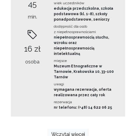
45
wiek uczestników
edukacja przedszkolna, szkoła
podstawowa (kl. 1-8), szkoły
min.
ponadpodstawowe, seniorzy
dostępność dla osób
z niepełnosprawnościami
niepełnosprawnością słuchu,
wzroku oraz
16 zł
niepełnosprawnością
intelektualną
miejsce
osoba
Muzeum Etnograficzne w
Tarnowie, Krakowska 10, 33-100
Tarnów
uwagi
wymagana rezerwacja, oferta
realizowana przez cały rok
rezerwacja
nr telefonu: (+48) 14 622 06 25
Wczytaj więcej