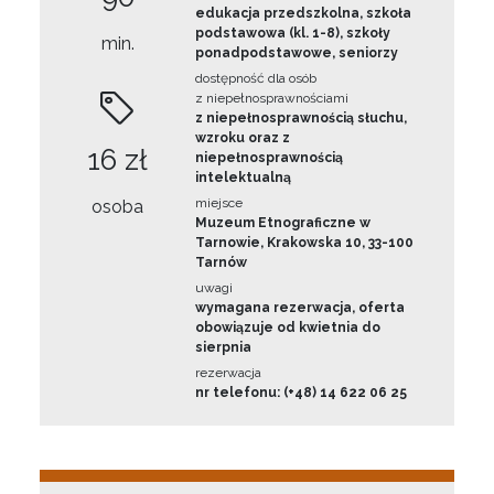
edukacja przedszkolna, szkoła
podstawowa (kl. 1-8), szkoły
min.
ponadpodstawowe, seniorzy
dostępność dla osób
z niepełnosprawnościami
z niepełnosprawnością słuchu,
wzroku oraz z
16 zł
niepełnosprawnością
intelektualną
miejsce
osoba
Muzeum Etnograficzne w
Tarnowie, Krakowska 10, 33-100
Tarnów
uwagi
wymagana rezerwacja, oferta
obowiązuje od kwietnia do
sierpnia
rezerwacja
nr telefonu: (+48) 14 622 06 25