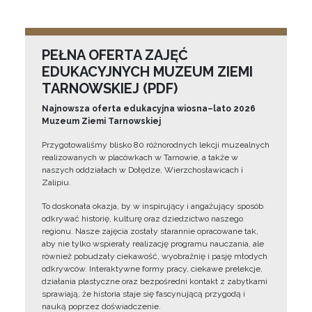
PEŁNA OFERTA ZAJĘĆ
EDUKACYJNYCH MUZEUM ZIEMI
TARNOWSKIEJ (PDF)
Najnowsza oferta edukacyjna wiosna–lato 2026
Muzeum Ziemi Tarnowskiej
Przygotowaliśmy blisko 80 różnorodnych lekcji muzealnych
realizowanych w placówkach w Tarnowie, a także w
naszych oddziałach w Dołędze, Wierzchosławicach i
Zalipiu.
To doskonała okazja, by w inspirujący i angażujący sposób
odkrywać historię, kulturę oraz dziedzictwo naszego
regionu. Nasze zajęcia zostały starannie opracowane tak,
aby nie tylko wspierały realizację programu nauczania, ale
również pobudzały ciekawość, wyobraźnię i pasję młodych
odkrywców. Interaktywne formy pracy, ciekawe prelekcje,
działania plastyczne oraz bezpośredni kontakt z zabytkami
sprawiają, że historia staje się fascynującą przygodą i
nauką poprzez doświadczenie.