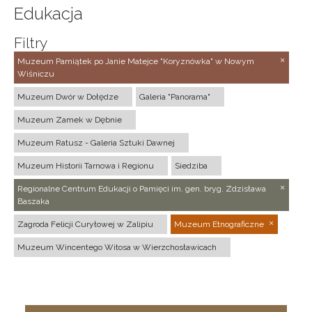
Edukacja
Filtry
Muzeum Pamiątek po Janie Matejce "Koryznówka" w Nowym
Wiśniczu
Muzeum Dwór w Dołędze
Galeria "Panorama"
Muzeum Zamek w Dębnie
Muzeum Ratusz - Galeria Sztuki Dawnej
Muzeum Historii Tarnowa i Regionu
Siedziba
Regionalne Centrum Edukacji o Pamięci im. gen. bryg. Zdzisława
Baszaka
Zagroda Felicji Curyłowej w Zalipiu
Muzeum Etnograficzne
Muzeum Wincentego Witosa w Wierzchosławicach