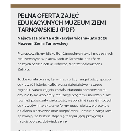
PEŁNA OFERTA ZAJĘĆ
EDUKACYJNYCH MUZEUM ZIEMI
TARNOWSKIEJ (PDF)
Najnowsza oferta edukacyjna wiosna–lato 2026
Muzeum Ziemi Tarnowskiej
Przygotowaliśmy blisko 80 różnorodnych lekcji muzealnych
realizowanych w placówkach w Tarnowie, a także w
naszych oddziałach w Dołędze, Wierzchosławicach i
Zalipiu.
To doskonała okazja, by w inspirujący i angażujący sposób
odkrywać historię, kulturę oraz dziedzictwo naszego
regionu. Nasze zajęcia zostały starannie opracowane tak,
aby nie tylko wspierały realizację programu nauczania, ale
również pobudzały ciekawość, wyobraźnię i pasję młodych
odkrywców. Interaktywne formy pracy, ciekawe prelekcje,
działania plastyczne oraz bezpośredni kontakt z zabytkami
sprawiają, że historia staje się fascynującą przygodą i
nauką poprzez doświadczenie.