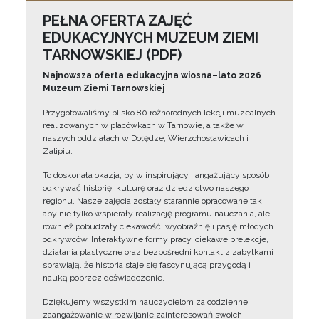
PEŁNA OFERTA ZAJĘĆ
EDUKACYJNYCH MUZEUM ZIEMI
TARNOWSKIEJ (PDF)
Najnowsza oferta edukacyjna wiosna–lato 2026
Muzeum Ziemi Tarnowskiej
Przygotowaliśmy blisko 80 różnorodnych lekcji muzealnych
realizowanych w placówkach w Tarnowie, a także w
naszych oddziałach w Dołędze, Wierzchosławicach i
Zalipiu.
To doskonała okazja, by w inspirujący i angażujący sposób
odkrywać historię, kulturę oraz dziedzictwo naszego
regionu. Nasze zajęcia zostały starannie opracowane tak,
aby nie tylko wspierały realizację programu nauczania, ale
również pobudzały ciekawość, wyobraźnię i pasję młodych
odkrywców. Interaktywne formy pracy, ciekawe prelekcje,
działania plastyczne oraz bezpośredni kontakt z zabytkami
sprawiają, że historia staje się fascynującą przygodą i
nauką poprzez doświadczenie.
Dziękujemy wszystkim nauczycielom za codzienne
zaangażowanie w rozwijanie zainteresowań swoich