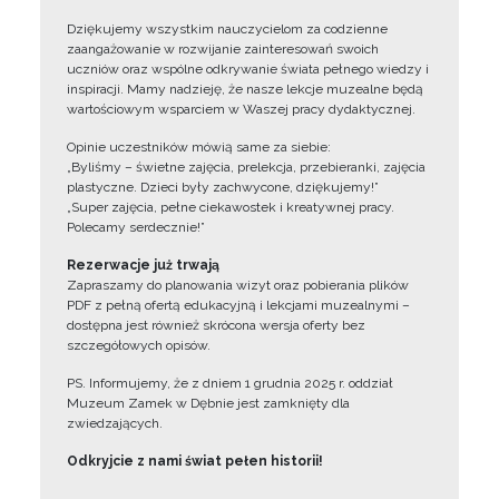
Dziękujemy wszystkim nauczycielom za codzienne
zaangażowanie w rozwijanie zainteresowań swoich
uczniów oraz wspólne odkrywanie świata pełnego wiedzy i
inspiracji. Mamy nadzieję, że nasze lekcje muzealne będą
wartościowym wsparciem w Waszej pracy dydaktycznej.
Opinie uczestników mówią same za siebie:
„Byliśmy – świetne zajęcia, prelekcja, przebieranki, zajęcia
plastyczne. Dzieci były zachwycone, dziękujemy!”
„Super zajęcia, pełne ciekawostek i kreatywnej pracy.
Polecamy serdecznie!”
Rezerwacje już trwają
Zapraszamy do planowania wizyt oraz pobierania plików
PDF z pełną ofertą edukacyjną i lekcjami muzealnymi –
dostępna jest również skrócona wersja oferty bez
szczegółowych opisów.
PS. Informujemy, że z dniem 1 grudnia 2025 r. oddział
Muzeum Zamek w Dębnie jest zamknięty dla
zwiedzających.
Odkryjcie z nami świat pełen historii!