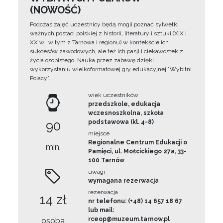
(NOWOŚĆ)
Podczas zajęć uczestnicy będą mogli poznać sylwetki
ważnych postaci polskiej z historii, literatury i sztuki (XIX i
XX w.; w tym z Tarnowa i regionu) w kontekście ich
sukcesów zawodowych, ale też ich pasji i ciekawostek z
życia osobistego. Nauka przez zabawę dzięki
wykorzystaniu wielkoformatowej gry edukacyjnej ”Wybitni
Polacy”.
wiek uczestników
przedszkole, edukacja
wczesnoszkolna, szkoła
90
podstawowa (kl. 4-8)
miejsce
Regionalne Centrum Edukacji o
min.
Pamięci, ul. Mościckiego 27a, 33-
100 Tarnów
uwagi
wymagana rezerwacja
rezerwacja
14 zł
nr telefonu: (+48) 14 657 18 67
lub mail:
rceop@muzeum.tarnow.pl
osoba