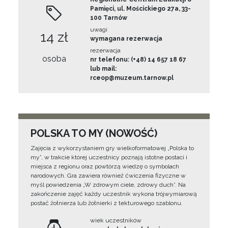
Pamięci, ul. Mościckiego 27a, 33-
100 Tarnów
uwagi
14 zł
wymagana rezerwacja
rezerwacja
osoba
nr telefonu: (+48) 14 657 18 67
lub mail:
rceop@muzeum.tarnow.pl
POLSKA TO MY (NOWOŚĆ)
Zajęcia z wykorzystaniem gry wielkoformatowej „Polska to
my”, w trakcie której uczestnicy poznają istotne postaci i
miejsca z regionu oraz powtórzą wiedzę o symbolach
narodowych. Gra zawiera również ćwiczenia fizyczne w
myśl powiedzenia „W zdrowym ciele, zdrowy duch”. Na
zakończenie zajęć każdy uczestnik wykona trójwymiarową
postać żołnierza lub żołnierki z tekturowego szablonu.
wiek uczestników