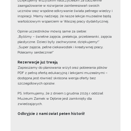
Dziękujemy wszystkim nauczycielom za codzienne
zaangażowanie w rozwijanie zainteresowań swoich
uczniów oraz wspólne odkrywanie świata pełnego wiedzy i
inspiracji. Mamy nadzieję, że nasze lekcje muzealne będą
wartościowym wsparciem w Waszej pracy dydaktycznej.
Opinie uczestników mówią same za siebie:
„Byliśmy – świetne zajęcia, prelekcja, przebieranki, zajęcia
plastyczne. Dzieci były zachwycone, dziękujemy!”
„Super zajęcia, pełne ciekawostek i kreatywnej pracy.
Polecamy serdecznie!”
Rezerwacje już trwają
Zapraszamy do planowania wizyt oraz pobierania plików
PDF z pełną ofertą edukacyjną i lekcjami muzealnymi –
dostępna jest również skrócona wersja oferty bez
szczegółowych opisów.
PS. Informujemy, że z dniem 1 grudnia 2025 r. oddział
Muzeum Zamek w Dębnie jest zamknięty dla
zwiedzających.
Odkryjcie z nami świat pełen historii!