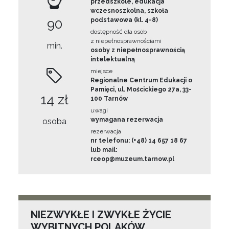
przedszkole, edukacja
wczesnoszkolna, szkoła
90
podstawowa (kl. 4-8)
dostępność dla osób
z niepełnosprawnościami
min.
osoby z niepełnosprawnością
intelektualną
miejsce
Regionalne Centrum Edukacji o
Pamięci, ul. Mościckiego 27a, 33-
14 zł
100 Tarnów
uwagi
wymagana rezerwacja
osoba
rezerwacja
nr telefonu: (+48) 14 657 18 67
lub mail:
rceop@muzeum.tarnow.pl
NIEZWYKŁE I ZWYKŁE ŻYCIE
WYBITNYCH POLAKÓW