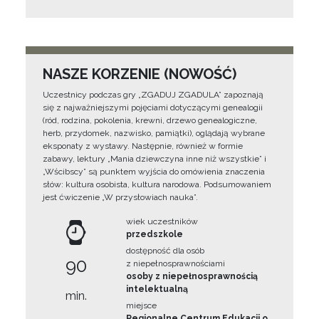
NASZE KORZENIE (NOWOŚĆ)
Uczestnicy podczas gry „ZGADUJ ZGADULA” zapoznają
się z najważniejszymi pojęciami dotyczącymi genealogii
(ród, rodzina, pokolenia, krewni, drzewo genealogiczne,
herb, przydomek, nazwisko, pamiątki), oglądają wybrane
eksponaty z wystawy. Następnie, również w formie
zabawy, lektury „Mania dziewczyna inne niż wszystkie” i
„Wścibscy” są punktem wyjścia do omówienia znaczenia
słów: kultura osobista, kultura narodowa. Podsumowaniem
jest ćwiczenie „W przysłowiach nauka”.
wiek uczestników
przedszkole
dostępność dla osób
90
z niepełnosprawnościami
osoby z niepełnosprawnością
intelektualną
min.
miejsce
Regionalne Centrum Edukacji o