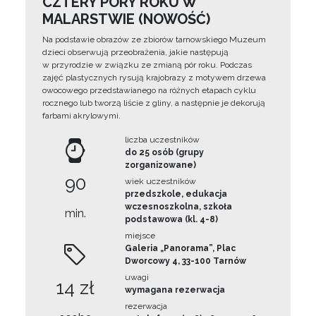
CZTERY PORY ROKU W
MALARSTWIE (NOWOŚĆ)
Na podstawie obrazów ze zbiorów tarnowskiego Muzeum
dzieci obserwują przeobrażenia, jakie następują
w przyrodzie w związku ze zmianą pór roku. Podczas
zajęć plastycznych rysują krajobrazy z motywem drzewa
owocowego przedstawianego na różnych etapach cyklu
rocznego lub tworzą liście z gliny, a następnie je dekorują
farbami akrylowymi.
liczba uczestników
do 25 osób (grupy
zorganizowane)
90
wiek uczestników
przedszkole, edukacja
wczesnoszkolna, szkoła
min.
podstawowa (kl. 4-8)
miejsce
Galeria „Panorama”, Plac
Dworcowy 4, 33-100 Tarnów
uwagi
14 zł
wymagana rezerwacja
rezerwacja