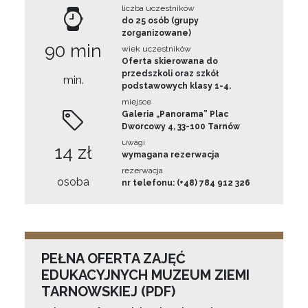
liczba uczestników
do 25 osób (grupy
zorganizowane)
90 min
wiek uczestników
Oferta skierowana do
przedszkoli oraz szkół
min.
podstawowych klasy 1-4.
miejsce
Galeria „Panorama” Plac
Dworcowy 4, 33-100 Tarnów
uwagi
14 zł
wymagana rezerwacja
rezerwacja
osoba
nr telefonu: (+48) 784 912 326
PEŁNA OFERTA ZAJĘĆ
EDUKACYJNYCH MUZEUM ZIEMI
TARNOWSKIEJ (PDF)