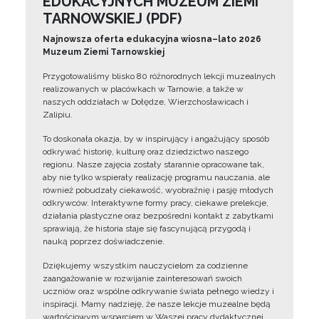
EDUKACYJNYCH MUZEUM ZIEMI
TARNOWSKIEJ (PDF)
Najnowsza oferta edukacyjna wiosna–lato 2026
Muzeum Ziemi Tarnowskiej
Przygotowaliśmy blisko 80 różnorodnych lekcji muzealnych
realizowanych w placówkach w Tarnowie, a także w
naszych oddziałach w Dołędze, Wierzchosławicach i
Zalipiu.
To doskonała okazja, by w inspirujący i angażujący sposób
odkrywać historię, kulturę oraz dziedzictwo naszego
regionu. Nasze zajęcia zostały starannie opracowane tak,
aby nie tylko wspierały realizację programu nauczania, ale
również pobudzały ciekawość, wyobraźnię i pasję młodych
odkrywców. Interaktywne formy pracy, ciekawe prelekcje,
działania plastyczne oraz bezpośredni kontakt z zabytkami
sprawiają, że historia staje się fascynującą przygodą i
nauką poprzez doświadczenie.
Dziękujemy wszystkim nauczycielom za codzienne
zaangażowanie w rozwijanie zainteresowań swoich
uczniów oraz wspólne odkrywanie świata pełnego wiedzy i
inspiracji. Mamy nadzieję, że nasze lekcje muzealne będą
wartościowym wsparciem w Waszej pracy dydaktycznej.