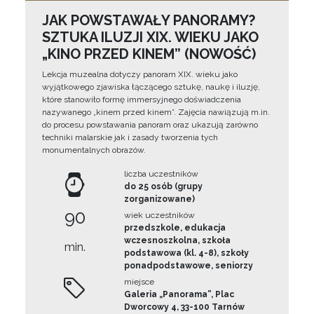
JAK POWSTAWAŁY PANORAMY?
SZTUKA ILUZJI XIX. WIEKU JAKO
„KINO PRZED KINEM” (NOWOŚĆ)
Lekcja muzealna dotyczy panoram XIX. wieku jako
wyjątkowego zjawiska łączącego sztukę, naukę i iluzję,
które stanowiło formę immersyjnego doświadczenia
nazywanego „kinem przed kinem”. Zajęcia nawiązują m.in.
do procesu powstawania panoram oraz ukazują zarówno
techniki malarskie jak i zasady tworzenia tych
monumentalnych obrazów.
liczba uczestników
do 25 osób (grupy
zorganizowane)
90
wiek uczestników
przedszkole, edukacja
wczesnoszkolna, szkoła
min.
podstawowa (kl. 4-8), szkoły
ponadpodstawowe, seniorzy
miejsce
Galeria „Panorama”, Plac
Dworcowy 4, 33-100 Tarnów