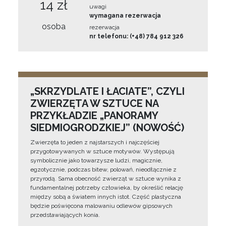
14 zł
uwagi
wymagana rezerwacja
osoba
rezerwacja
nr telefonu: (+48) 784 912 326
„SKRZYDLATE I ŁACIATE”, CZYLI
ZWIERZĘTA W SZTUCE NA
PRZYKŁADZIE „PANORAMY
SIEDMIOGRODZKIEJ” (NOWOŚĆ)
Zwierzęta to jeden z najstarszych i najczęściej
przygotowywanych w sztuce motywów. Występują
symbolicznie jako towarzysze ludzi, magicznie,
egzotycznie, podczas bitew, polowań, nieodłącznie z
przyrodą. Sama obecność zwierząt w sztuce wynika z
fundamentalnej potrzeby człowieka, by określić relację
między sobą a światem innych istot. Część plastyczna
będzie poświęcona malowaniu odlewów gipsowych
przedstawiających konia.