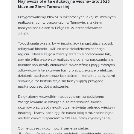
Najnowsza oferta edukacyjna wiosna–lato 2026
Muzeum Ziemi Tarnowskiej
Przygotowaliśmy blisko 80 różnorodnych lekcji muzealnych
realizowanych w placówkach w Tarnowie, a także w
naszych oddziałach w Dołędze, Wierzchosławicach i
Zalipiu.
To doskonała okazja, by w inspirujący i angażujący sposób
odkrywać historię, kulturę oraz dziedzictwo naszego
regionu. Nasze zajęcia zostały starannie opracowane tak,
aby nie tylko wspierały realizację programu nauczania, ale
również pobudzały ciekawość, wyobraźnię i pasję młodych
odkrywców. Interaktywne formy pracy, ciekawe prelekcje,
działania plastyczne oraz bezpośredni kontakt z zabytkami
sprawiają, że historia staje się fascynującą przygodą i
nauką poprzez doświadczenie.
Dziękujemy wszystkim nauczycielom za codzienne
zaangażowanie w rozwijanie zainteresowań swoich
uczniów oraz wspólne odkrywanie świata pełnego wiedzy i
inspiracji. Mamy nadzieję, że nasze lekcje muzealne będą
wartościowym wsparciem w Waszej pracy dydaktycznej.
Opinie uczestników mówią same za siebie:
„Byliśmy – świetne zajęcia, prelekcja, przebieranki, zajęcia