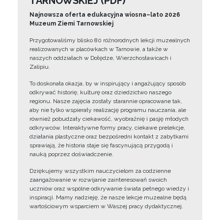
TARNOWSKIEJ (PDF)
Najnowsza oferta edukacyjna wiosna–lato 2026
Muzeum Ziemi Tarnowskiej
Przygotowaliśmy blisko 80 różnorodnych lekcji muzealnych
realizowanych w placówkach w Tarnowie, a także w
naszych oddziałach w Dołędze, Wierzchosławicach i
Zalipiu.
To doskonała okazja, by w inspirujący i angażujący sposób
odkrywać historię, kulturę oraz dziedzictwo naszego
regionu. Nasze zajęcia zostały starannie opracowane tak,
aby nie tylko wspierały realizację programu nauczania, ale
również pobudzały ciekawość, wyobraźnię i pasję młodych
odkrywców. Interaktywne formy pracy, ciekawe prelekcje,
działania plastyczne oraz bezpośredni kontakt z zabytkami
sprawiają, że historia staje się fascynującą przygodą i
nauką poprzez doświadczenie.
Dziękujemy wszystkim nauczycielom za codzienne
zaangażowanie w rozwijanie zainteresowań swoich
uczniów oraz wspólne odkrywanie świata pełnego wiedzy i
inspiracji. Mamy nadzieję, że nasze lekcje muzealne będą
wartościowym wsparciem w Waszej pracy dydaktycznej.