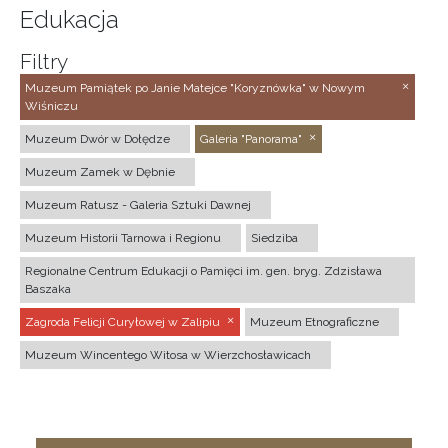
Edukacja
Filtry
Muzeum Pamiątek po Janie Matejce "Koryznówka" w Nowym
Wiśniczu
Muzeum Dwór w Dołędze
Galeria "Panorama"
Muzeum Zamek w Dębnie
Muzeum Ratusz - Galeria Sztuki Dawnej
Muzeum Historii Tarnowa i Regionu
Siedziba
Regionalne Centrum Edukacji o Pamięci im. gen. bryg. Zdzisława
Baszaka
Zagroda Felicji Curyłowej w Zalipiu
Muzeum Etnograficzne
Muzeum Wincentego Witosa w Wierzchosławicach