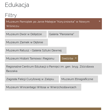
Edukacja
Filtry
Muzeum Pamiątek po Janie Matejce "Koryznówka" w Nowym
Wiśniczu
Muzeum Dwór w Dołędze
Galeria "Panorama"
Muzeum Zamek w Dębnie
Muzeum Ratusz - Galeria Sztuki Dawnej
Muzeum Historii Tarnowa i Regionu
Siedziba
Regionalne Centrum Edukacji o Pamięci im. gen. bryg. Zdzisława
Baszaka
Zagroda Felicji Curyłowej w Zalipiu
Muzeum Etnograficzne
Muzeum Wincentego Witosa w Wierzchosławicach