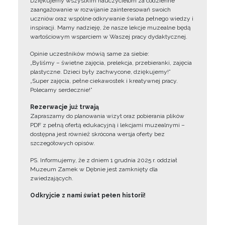
Dziękujemy wszystkim nauczycielom za codzienne
zaangażowanie w rozwijanie zainteresowań swoich
uczniów oraz wspólne odkrywanie świata pełnego wiedzy i
inspiracji. Mamy nadzieję, że nasze lekcje muzealne będą
wartościowym wsparciem w Waszej pracy dydaktycznej.
Opinie uczestników mówią same za siebie:
„Byliśmy – świetne zajęcia, prelekcja, przebieranki, zajęcia
plastyczne. Dzieci były zachwycone, dziękujemy!”
„Super zajęcia, pełne ciekawostek i kreatywnej pracy.
Polecamy serdecznie!”
Rezerwacje już trwają
Zapraszamy do planowania wizyt oraz pobierania plików
PDF z pełną ofertą edukacyjną i lekcjami muzealnymi –
dostępna jest również skrócona wersja oferty bez
szczegółowych opisów.
PS. Informujemy, że z dniem 1 grudnia 2025 r. oddział
Muzeum Zamek w Dębnie jest zamknięty dla
zwiedzających.
Odkryjcie z nami świat pełen historii!