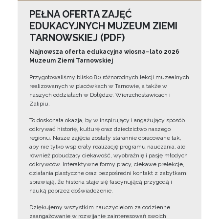
PEŁNA OFERTA ZAJĘĆ
EDUKACYJNYCH MUZEUM ZIEMI
TARNOWSKIEJ (PDF)
Najnowsza oferta edukacyjna wiosna–lato 2026
Muzeum Ziemi Tarnowskiej
Przygotowaliśmy blisko 80 różnorodnych lekcji muzealnych
realizowanych w placówkach w Tarnowie, a także w
naszych oddziałach w Dołędze, Wierzchosławicach i
Zalipiu.
To doskonała okazja, by w inspirujący i angażujący sposób
odkrywać historię, kulturę oraz dziedzictwo naszego
regionu. Nasze zajęcia zostały starannie opracowane tak,
aby nie tylko wspierały realizację programu nauczania, ale
również pobudzały ciekawość, wyobraźnię i pasję młodych
odkrywców. Interaktywne formy pracy, ciekawe prelekcje,
działania plastyczne oraz bezpośredni kontakt z zabytkami
sprawiają, że historia staje się fascynującą przygodą i
nauką poprzez doświadczenie.
Dziękujemy wszystkim nauczycielom za codzienne
zaangażowanie w rozwijanie zainteresowań swoich