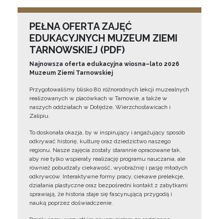
PEŁNA OFERTA ZAJĘĆ
EDUKACYJNYCH MUZEUM ZIEMI
TARNOWSKIEJ (PDF)
Najnowsza oferta edukacyjna wiosna–lato 2026
Muzeum Ziemi Tarnowskiej
Przygotowaliśmy blisko 80 różnorodnych lekcji muzealnych
realizowanych w placówkach w Tarnowie, a także w
naszych oddziałach w Dołędze, Wierzchosławicach i
Zalipiu.
To doskonała okazja, by w inspirujący i angażujący sposób
odkrywać historię, kulturę oraz dziedzictwo naszego
regionu. Nasze zajęcia zostały starannie opracowane tak,
aby nie tylko wspierały realizację programu nauczania, ale
również pobudzały ciekawość, wyobraźnię i pasję młodych
odkrywców. Interaktywne formy pracy, ciekawe prelekcje,
działania plastyczne oraz bezpośredni kontakt z zabytkami
sprawiają, że historia staje się fascynującą przygodą i
nauką poprzez doświadczenie.