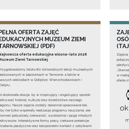
PEŁNA OFERTA ZAJĘĆ
ZAJ
EDUKACYJNYCH MUZEUM ZIEMI
OSÓ
TARNOWSKIEJ (PDF)
(TA
Najnowsza oferta edukacyjna wiosna–lato 2026
Zajęcia
Muzeum Ziemi Tarnowskiej
połączo
plastyc
Przygotowaliśmy blisko 80 różnorodnych lekcji muzealnych
„Skanse
realizowanych w placówkach w Tarnowie, a także w
w małop
naszych oddziałach w Dołędze, Wierzchosławicach i
oferta 
Zalipiu.
To doskonała okazja, by w inspirujący i angażujący sposób
odkrywać historię, kulturę oraz dziedzictwo naszego
regionu. Nasze zajęcia zostały starannie opracowane tak,
ok
aby nie tylko wspierały realizację programu nauczania, ale
również pobudzały ciekawość, wyobraźnię i pasję młodych
m
odkrywców. Interaktywne formy pracy, ciekawe prelekcje,
działania plastyczne oraz bezpośredni kontakt z zabytkami