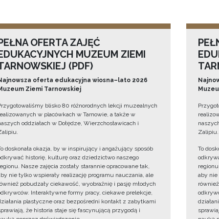
PEŁNA OFERTA ZAJĘĆ
PEŁ
EDUKACYJNYCH MUZEUM ZIEMI
EDU
TARNOWSKIEJ (PDF)
TAR
Najnowsza oferta edukacyjna wiosna–lato 2026
Najnow
Muzeum Ziemi Tarnowskiej
Muzeum
Przygotowaliśmy blisko 80 różnorodnych lekcji muzealnych
Przygot
realizowanych w placówkach w Tarnowie, a także w
realizo
naszych oddziałach w Dołędze, Wierzchosławicach i
naszych
Zalipiu.
Zalipiu.
To doskonała okazja, by w inspirujący i angażujący sposób
To dosk
odkrywać historię, kulturę oraz dziedzictwo naszego
odkrywa
regionu. Nasze zajęcia zostały starannie opracowane tak,
regionu
aby nie tylko wspierały realizację programu nauczania, ale
aby nie
również pobudzały ciekawość, wyobraźnię i pasję młodych
również
odkrywców. Interaktywne formy pracy, ciekawe prelekcje,
odkrywc
działania plastyczne oraz bezpośredni kontakt z zabytkami
działan
sprawiają, że historia staje się fascynującą przygodą i
sprawiaj