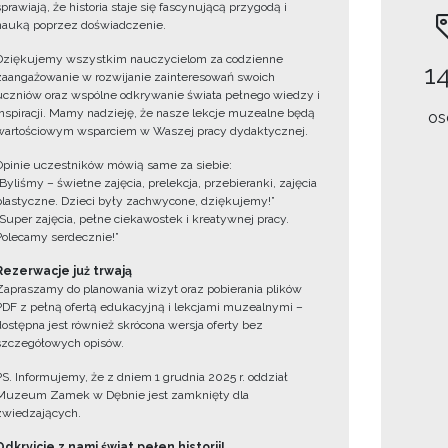
sprawiają, że historia staje się fascynującą przygodą i
nauką poprzez doświadczenie.
Dziękujemy wszystkim nauczycielom za codzienne
14
zaangażowanie w rozwijanie zainteresowań swoich
uczniów oraz wspólne odkrywanie świata pełnego wiedzy i
inspiracji. Mamy nadzieję, że nasze lekcje muzealne będą
os
wartościowym wsparciem w Waszej pracy dydaktycznej.
Opinie uczestników mówią same za siebie:
„Byliśmy – świetne zajęcia, prelekcja, przebieranki, zajęcia
plastyczne. Dzieci były zachwycone, dziękujemy!”
„Super zajęcia, pełne ciekawostek i kreatywnej pracy.
Polecamy serdecznie!”
Rezerwacje już trwają
Zapraszamy do planowania wizyt oraz pobierania plików
PDF z pełną ofertą edukacyjną i lekcjami muzealnymi –
dostępna jest również skrócona wersja oferty bez
szczegółowych opisów.
PS. Informujemy, że z dniem 1 grudnia 2025 r. oddział
Muzeum Zamek w Dębnie jest zamknięty dla
zwiedzających.
Odkryjcie z nami świat pełen historii!