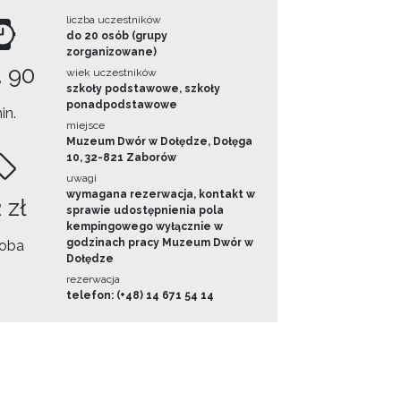
liczba uczestników
do 20 osób (grupy
zorganizowane)
. 90
wiek uczestników
szkoły podstawowe, szkoły
ponadpodstawowe
in.
miejsce
Muzeum Dwór w Dołędze, Dołęga
10, 32-821 Zaborów
uwagi
wymagana rezerwacja, kontakt w
 zł
sprawie udostępnienia pola
kempingowego wyłącznie w
godzinach pracy Muzeum Dwór w
oba
Dołędze
rezerwacja
telefon: (+48) 14 671 54 14