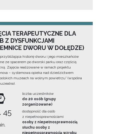
ĘCIA TERAPEUTYCZNE DLA
B Z DYSFUNKCJAMI
JEMNICE DWORU W DOŁĘDZE)
 przybliżająca historię dworu i jego mieszkańców
ne ze spacerem po dworski parku oraz częścią
zną. Zajęcia realizowane w ramach projektu
nova – systemowa opieka nad dziedzictwem
olskich muzeach na wolnym powietrzu” (wspólna
muzealna).
liczba uczestników
do 20 osób (grupy
zorganizowane)
. 45
dostępność dla osób
z niepełnosprawnościami
osoby z niepełnosprawnością
in.
słuchu osoby z
niepełnosprawnością wzroku