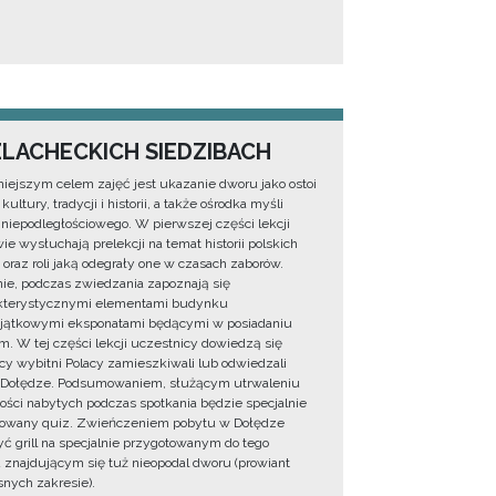
ZLACHECKICH SIEDZIBACH
iejszym celem zajęć jest ukazanie dworu jako ostoi
 kultury, tradycji i historii, a także ośrodka myśli
 niepodległościowego. W pierwszej części lekcji
ie wysłuchają prelekcji na temat historii polskich
oraz roli jaką odegrały one w czasach zaborów.
ie, podczas zwiedzania zapoznają się
akterystycznymi elementami budynku
jątkowymi eksponatami będącymi w posiadaniu
 W tej części lekcji uczestnicy dowiedzą się
acy wybitni Polacy zamieszkiwali lub odwiedzali
 Dołędze. Podsumowaniem, służącym utrwaleniu
ści nabytych podczas spotkania będzie specjalnie
towany quiz. Zwieńczeniem pobytu w Dołędze
ć grill na specjalnie przygotowanym do tego
 znajdującym się tuż nieopodal dworu (prowiant
nych zakresie).