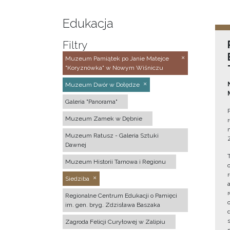
Edukacja
Filtry
Muzeum Pamiątek po Janie Matejce
"Koryznówka" w Nowym Wiśniczu
Muzeum Dwór w Dołędze
Galeria "Panorama"
Muzeum Zamek w Dębnie
Muzeum Ratusz - Galeria Sztuki
Dawnej
Muzeum Historii Tarnowa i Regionu
Siedziba
Regionalne Centrum Edukacji o Pamięci
im. gen. bryg. Zdzisława Baszaka
Zagroda Felicji Curyłowej w Zalipiu