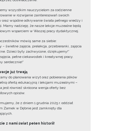
oprzez doświadczenie.
jemy wszystkim nauczycielom za codzienne
owanie w rozwijanie zainteresowań swoich
 oraz wspólne odkrywanie świata pełnego wiedzy i
cji. Mamy nadzieję, że nasze lekcje muzealne będą
iowym wsparciem w Waszej pracy dydaktycznej.
uczestników mówią same za siebie:
 – świetne zajęcia, prelekcja, przebieranki, zajęcia
zne. Dzieci były zachwycone, dziękujemy!”
zajęcia, pełne ciekawostek i kreatywnej pracy.
y serdecznie!”
acje już trwają
amy do planowania wizyt oraz pobierania plików
ełną ofertą edukacyjną i lekcjami muzealnymi –
a jest również skrócona wersja oferty bez
łowych opisów.
ormujemy, że z dniem 1 grudnia 2025 r. oddział
 Zamek w Dębnie jest zamknięty dla
jących.
ie z nami świat pełen historii!