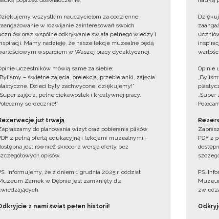
nauką poprzez doświadczenie.
nauką p
Dziękujemy wszystkim nauczycielom za codzienne
Dzięku
zaangażowanie w rozwijanie zainteresowań swoich
zaangaż
uczniów oraz wspólne odkrywanie świata pełnego wiedzy i
uczniów
inspiracji. Mamy nadzieję, że nasze lekcje muzealne będą
inspira
wartościowym wsparciem w Waszej pracy dydaktycznej.
wartośc
Opinie uczestników mówią same za siebie:
Opinie 
„Byliśmy – świetne zajęcia, prelekcja, przebieranki, zajęcia
„Byliśmy
plastyczne. Dzieci były zachwycone, dziękujemy!”
plastyc
„Super zajęcia, pełne ciekawostek i kreatywnej pracy.
„Super 
Polecamy serdecznie!”
Polecam
Rezerwacje już trwają
Rezerw
Zapraszamy do planowania wizyt oraz pobierania plików
Zaprasz
PDF z pełną ofertą edukacyjną i lekcjami muzealnymi –
PDF z p
dostępna jest również skrócona wersja oferty bez
dostępn
szczegółowych opisów.
szczegó
PS. Informujemy, że z dniem 1 grudnia 2025 r. oddział
PS. Inf
Muzeum Zamek w Dębnie jest zamknięty dla
Muzeum
zwiedzających.
zwiedza
Odkryjcie z nami świat pełen historii!
Odkryjc