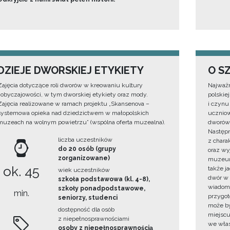
DZIEJE DWORSKIEJ ETYKIETY
O S
Zajęcia dotyczące roli dworów w kreowaniu kultury
Najważn
i obyczajowości, w tym dworskiej etykiety oraz mody.
polskiej
Zajęcia realizowane w ramach projektu „Skansenova –
i czynu
systemowa opieka nad dziedzictwem w małopolskich
uczniow
muzeach na wolnym powietrzu” (wspólna oferta muzealna).
dworów 
Następn
liczba uczestników
z char
do 20 osób (grupy
oraz wy
zorganizowane)
muzeum.
ok. 45
także j
wiek uczestników
dwór w
szkoła podstawowa (kl. 4-8),
wiadomo
szkoły ponadpodstawowe,
min.
przygo
seniorzy, studenci
może by
dostępność dla osób
miejscu
z niepełnosprawnościami
we włas
osoby z niepełnosprawnością