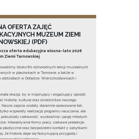
NA OFERTA ZAJĘĆ
KACYJNYCH MUZEUM ZIEMI
NOWSKIEJ (PDF)
sza oferta edukacyjna wiosna–lato 2026
 Ziemi Tarnowskiej
owaliśmy blisko 80 różnorodnych lekcji muzealnych
wanych w placówkach w Tarnowie, a także w
 oddziałach w Dołędze, Wierzchosławicach i
onała okazja, by w inspirujący i angażujący sposób
ć historię, kulturę oraz dziedzictwo naszego
. Nasze zajęcia zostały starannie opracowane tak,
 tylko wspierały realizację programu nauczania, ale
 pobudzały ciekawość, wyobraźnię i pasję młodych
ów. Interaktywne formy pracy, ciekawe prelekcje,
ia plastyczne oraz bezpośredni kontakt z zabytkami
ą, że historia staje się fascynującą przygodą i