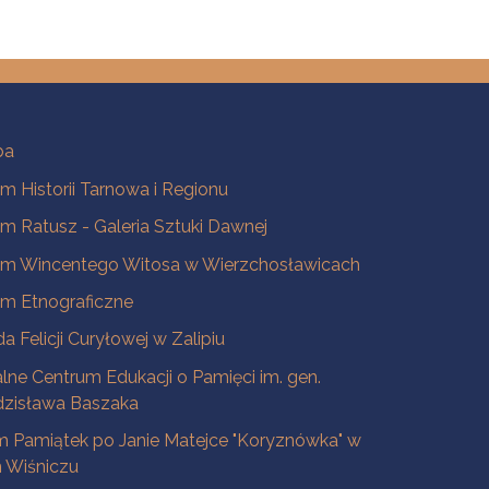
ba
 Historii Tarnowa i Regionu
 Ratusz - Galeria Sztuki Dawnej
m Wincentego Witosa w Wierzchosławicach
m Etnograficzne
a Felicji Curyłowej w Zalipiu
lne Centrum Edukacji o Pamięci im. gen.
dzisława Baszaka
 Pamiątek po Janie Matejce "Koryznówka" w
Wiśniczu