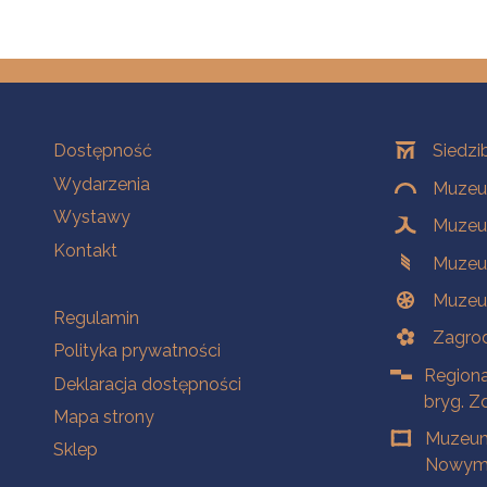
Na skróty
Oddziały
Dostępność
Siedzi
Wydarzenia
Muzeum
Wystawy
Muzeum
Kontakt
Muzeu
Muzeu
Na skróty
Regulamin
Zagrod
Polityka prywatności
Regiona
Deklaracja dostępności
bryg. Z
Mapa strony
Muzeum
Sklep
Nowym 