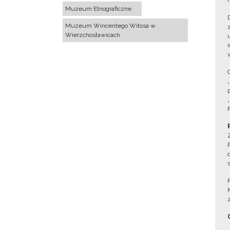
Muzeum Etnograficzne
Muzeum Wincentego Witosa w
Wierzchosławicach