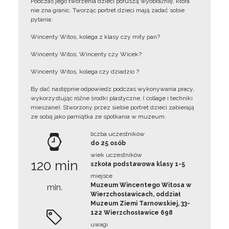
Podczas jego tworzenia dzieci poruszą wyobraźnię, która
nie zna granic. Tworząc portret dzieci mają zadać sobie
pytania:
Wincenty Witos, kolega z klasy czy miły pan?
Wincenty Witos, Wincenty czy Wicek?
Wincenty Witos, kolega czy dziadzio ?
By dać następnie odpowiedz podczas wykonywania pracy,
wykorzystując różne środki plastyczne, ( collage i techniki
mieszane). Stworzony przez siebie portret dzieci zabierają
ze sobą jako pamiątka ze spotkania w muzeum.
liczba uczestników
do 25 osób
wiek uczestników
120 min
szkoła podstawowa klasy 1-5
miejsce
Muzeum Wincentego Witosa w
min.
Wierzchosławicach, oddział
Muzeum Ziemi Tarnowskiej, 33-
122 Wierzchosławice 698
uwagi