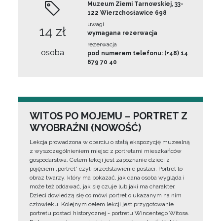
Muzeum Ziemi Tarnowskiej, 33-
122 Wierzchosławice 698
uwagi
14 zł
wymagana rezerwacja
rezerwacja
osoba
pod numerem telefonu: (+48) 14
679 70 40
WITOS PO MOJEMU – PORTRET Z
WYOBRAŹNI (NOWOŚĆ)
Lekcja prowadzona w oparciu o stałą ekspozycję muzealną
z wyszczególnieniem miejsc z portretami mieszkańców
gospodarstwa. Celem lekcji jest zapoznanie dzieci z
pojęciem „portret” czyli przedstawienie postaci. Portret to
obraz twarzy, który ma pokazać, jak dana osoba wygląda i
może też oddawać, jak się czuje lub jaki ma charakter.
Dzieci dowiedzą się co mówi portret o ukazanym na nim
człowieku. Kolejnym celem lekcji jest przygotowanie
portretu postaci historycznej - portretu Wincentego Witosa.