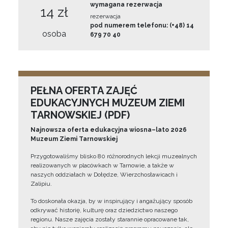
wymagana rezerwacja
14 zł
rezerwacja
pod numerem telefonu: (+48) 14
osoba
679 70 40
PEŁNA OFERTA ZAJĘĆ
EDUKACYJNYCH MUZEUM ZIEMI
TARNOWSKIEJ (PDF)
Najnowsza oferta edukacyjna wiosna–lato 2026
Muzeum Ziemi Tarnowskiej
Przygotowaliśmy blisko 80 różnorodnych lekcji muzealnych
realizowanych w placówkach w Tarnowie, a także w
naszych oddziałach w Dołędze, Wierzchosławicach i
Zalipiu.
To doskonała okazja, by w inspirujący i angażujący sposób
odkrywać historię, kulturę oraz dziedzictwo naszego
regionu. Nasze zajęcia zostały starannie opracowane tak,