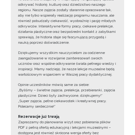
odkrywać historię, kulturę oraz dziedzictwo naszego
regionu. Nasze zajęcia zostały starannie opracowane tak,
aby nie tylko wspierały realizację programu nauczania, ale
również pobudzały ciekawość, wyobraźnię i pasję młodych
odkrywców. Interaktywne formy pracy, ciekawe prelekcje,
działania plastyczne oraz bezpośredni kontakt z zabytkami
sprawiają, że historia staje się fascynującą przygodą i
nauką poprzez doświadczenie.
Dziękujemy wszystkim nauczycielom za codzienne
zaangażowanie w rozwijanie zainteresowań swoich
uczniów oraz wspólne odkrywanie świata pełnego wiedzy i
inspiracji. Mamy nadzieję, że nasze lekcje muzealne będą
wartościowym wsparciem w Waszej pracy dydaktycznej.
Opinie uczestników mówią same za siebie:
„Byliśmy – świetne zajęcia, prelekcja, przebieranki, zajęcia
plastyczne. Dzieci były zachwycone, dziękujemy!”
„Super zajęcia, pełne ciekawostek i kreatywnej pracy.
Polecamy serdecznie!”
Rezerwacje już trwają
Zapraszamy do planowania wizyt oraz pobierania plików
PDF z pełną ofertą edukacyjną i lekcjami muzealnymi –
dostępna jest również skrócona wersja oferty bez