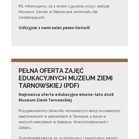
PS. Informujemy, że z dniem 1 grudnia 2025 r. oddział
Muzeum Zamek w Dębnie jest zamknięty dla
zwiedzających.
Odkryjcie z nami świat pełen historii!
PEŁNA OFERTA ZAJĘĆ
EDUKACYJNYCH MUZEUM ZIEMI
TARNOWSKIEJ (PDF)
Najnowsza oferta edukacyjna wiosna–lato 2026
Muzeum Ziemi Tarnowskiej
Przygotowaliśmy blisko 80 różnorodnych lekcji muzealnych
realizowanych w placówkach w Tarnowie, a także w
naszych oddziałach w Dołędze, Wierzchosławicach i
Zalipiu.
To doskonała okazja, by w inspirujący i angażujący sposób