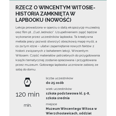
RZECZ O WINCENTYM WITOSIE-
HISTORIA ZAMKNIĘTA W
LAPBOOKU (NOWOŚĆ)
Lekcja prowadzona w oparciu o stałą ekspozycję muzealną
oraz film pt. „Cud Jedności”. Uzupełnieniem zajęć będzie
wykonanie przez uczestników lapbooka. Ta kreatywna
metoda pracy pozwoli stworzyć obrazkową mapę myśli, a
co za tym idzie – ułatwi zapamiętanie nowych faktów z
historii związanych z bohaterem lekcji, Wincentym
Witosem. Część materiałów potrzebnych do przygotowania
książki tematycznej zostanie opracowana i przygotowana
przez muzeum. Gotowego lapbooka uczniowie zabiorą ze
sobą do domu.
liczba uczestników
do 25 osób
wiek uczestników
120 min
szkoła podstawowa kl. 5-8,
szkoła średnia
miejsce
min.
Muzeum Wincentego Witosa w
Wierzchosławicach, oddział