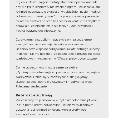
regionu. Nasze zajęcia zostały starannie opracowane tak,
aby nie tylko wspierały realizację programu nauczania, ale
również pobudzały ciekawość, wyobraźnię i pasję młodych
odkrywców. Interaktywne formy pracy, ciekawe prelekcje,
działania plastyczne oraz bezpośredni kontakt z zabytkami
sprawiają, że historia staje się fascynującą przygodą i
nauką poprzez doświadczenie.
Dziękujemy wszystkim nauczycielom za codzienne
zaangażowanie w rozwijanie zainteresowań swoich
uczniów oraz wspólne odkrywanie świata pełnego wiedzy i
inspiracji. Mamy nadzieję, że nasze lekcje muzealne będą
wartościowym wsparciem w Waszej pracy dydaktycznej.
Opinie uczestników mówią same za siebie:
„Byliśmy – świetne zajęcia, prelekcja, przebieranki, zajęcia
plastyczne. Dzieci były zachwycone, dziękujemy!”
„Super zajęcia, pełne ciekawostek i kreatywnej pracy.
Polecamy serdecznie!”
Rezerwacje już trwają
Zapraszamy do planowania wizyt oraz pobierania plików
PDF z pełną ofertą edukacyjną i lekcjami muzealnymi –
dostępna jest również skrócona wersja oferty bez
szczegółowych opisów.