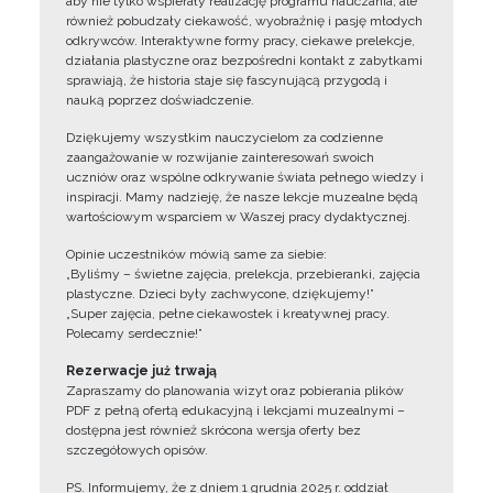
aby nie tylko wspierały realizację programu nauczania, ale
również pobudzały ciekawość, wyobraźnię i pasję młodych
odkrywców. Interaktywne formy pracy, ciekawe prelekcje,
działania plastyczne oraz bezpośredni kontakt z zabytkami
sprawiają, że historia staje się fascynującą przygodą i
nauką poprzez doświadczenie.
Dziękujemy wszystkim nauczycielom za codzienne
zaangażowanie w rozwijanie zainteresowań swoich
uczniów oraz wspólne odkrywanie świata pełnego wiedzy i
inspiracji. Mamy nadzieję, że nasze lekcje muzealne będą
wartościowym wsparciem w Waszej pracy dydaktycznej.
Opinie uczestników mówią same za siebie:
„Byliśmy – świetne zajęcia, prelekcja, przebieranki, zajęcia
plastyczne. Dzieci były zachwycone, dziękujemy!”
„Super zajęcia, pełne ciekawostek i kreatywnej pracy.
Polecamy serdecznie!”
Rezerwacje już trwają
Zapraszamy do planowania wizyt oraz pobierania plików
PDF z pełną ofertą edukacyjną i lekcjami muzealnymi –
dostępna jest również skrócona wersja oferty bez
szczegółowych opisów.
PS. Informujemy, że z dniem 1 grudnia 2025 r. oddział