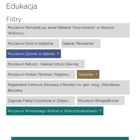
Edukacja
Filtry
Muzeum Pamiątek po Janie Matejce "Koryznówka" w Nowym
Wiśniczu
Muzeum Dwór w Dołędze
Galeria "Panorama"
Muzeum Zamek w Dębnie
Muzeum Ratusz - Galeria Sztuki Dawnej
Muzeum Historii Tarnowa i Regionu
Siedziba
Regionalne Centrum Edukacji o Pamięci im. gen. bryg. Zdzisława
Baszaka
Zagroda Felicji Curyłowej w Zalipiu
Muzeum Etnograficzne
Muzeum Wincentego Witosa w Wierzchosławicach