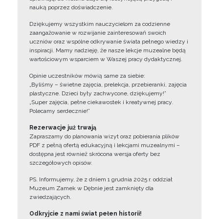
nauką poprzez doświadczenie.
Dziękujemy wszystkim nauczycielom za codzienne
zaangażowanie w rozwijanie zainteresowań swoich
uczniów oraz wspólne odkrywanie świata pełnego wiedzy i
inspiracji. Mamy nadzieję, że nasze lekcje muzealne będą
wartościowym wsparciem w Waszej pracy dydaktycznej.
Opinie uczestników mówią same za siebie:
„Byliśmy – świetne zajęcia, prelekcja, przebieranki, zajęcia
plastyczne. Dzieci były zachwycone, dziękujemy!”
„Super zajęcia, pełne ciekawostek i kreatywnej pracy.
Polecamy serdecznie!”
Rezerwacje już trwają
Zapraszamy do planowania wizyt oraz pobierania plików
PDF z pełną ofertą edukacyjną i lekcjami muzealnymi –
dostępna jest również skrócona wersja oferty bez
szczegółowych opisów.
PS. Informujemy, że z dniem 1 grudnia 2025 r. oddział
Muzeum Zamek w Dębnie jest zamknięty dla
zwiedzających.
Odkryjcie z nami świat pełen historii!