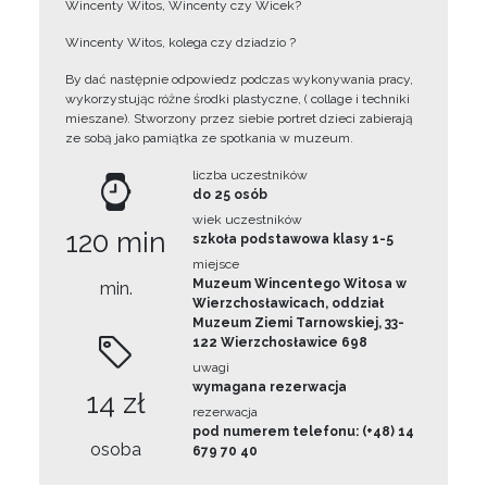
Wincenty Witos, Wincenty czy Wicek?
Wincenty Witos, kolega czy dziadzio ?
By dać następnie odpowiedz podczas wykonywania pracy,
wykorzystując różne środki plastyczne, ( collage i techniki
mieszane). Stworzony przez siebie portret dzieci zabierają
ze sobą jako pamiątka ze spotkania w muzeum.
liczba uczestników
do 25 osób
wiek uczestników
120 min
szkoła podstawowa klasy 1-5
miejsce
Muzeum Wincentego Witosa w
min.
Wierzchosławicach, oddział
Muzeum Ziemi Tarnowskiej, 33-
122 Wierzchosławice 698
uwagi
wymagana rezerwacja
14 zł
rezerwacja
pod numerem telefonu: (+48) 14
osoba
679 70 40