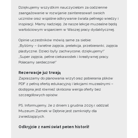
Dziękujemy wszystkim nauczycielom za codzienne
zaangażowanie w rozwijanie zainteresowań swoich
uczniów oraz wspólne odkrywanie świata pełnego wiedzy i
inspiracji. Mamy nadzieję, że nasze lekcje muzealne będą
wartościowym wsparciem w Waszej pracy dydaktycznej.
Opinie uczestników mówią same za siebie:
„Byliśmy – świetne zajęcia, prelekcja, przebieranki, zajęcia
plastyczne. Dzieci były zachwycone, dziękujemy!”
„Super zajęcia, pełne ciekawostek i kreatywnej pracy.
Polecamy serdecznie!”
Rezerwacje już trwają
Zapraszamy do planowania wizyt oraz pobierania plików
PDF z pełną ofertą edukacyjną i lekcjami muzealnymi –
dostępna jest również skrócona wersja oferty bez
szczegółowych opisów.
PS. Informujemy, że z dniem 1 grudnia 2025 r. oddział
Muzeum Zamek w Dębnie jest zamknięty dla
zwiedzających.
Odkryjcie z nami świat pełen historii!