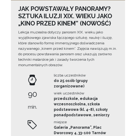
JAK POWSTAWAŁY PANORAMY?
SZTUKA ILUZJI XIX. WIEKU JAKO
„KINO PRZED KINEM” (NOWOŚĆ)
Lekcja muzealna dotyczy panoram XIX. wieku jako
wyjątkowego zjawiska łączącego sztukę, naukę i iluzję,
które stanowiło formę immersyjnego doświadczenia
nazywanego „kinem przed kinem”. Zajęcia nawiązują m.in.
do procesu powstawania panoram oraz ukazują zarówno
techniki malarskie jak i zasady tworzenia tych
monumentalnych obrazów.
liczba uczestników
do 25 osób (grupy
zorganizowane)
90
wiek uczestników
przedszkole, edukacja
wczesnoszkolna, szkoła
min.
podstawowa (kl. 4-8), szkoły
ponadpodstawowe, seniorzy
miejsce
Galeria „Panorama”, Plac
Dworcowy 4, 33-100 Tarnów