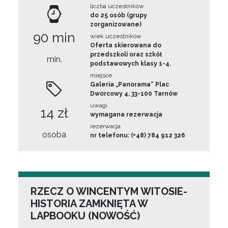
liczba uczestników
do 25 osób (grupy
zorganizowane)
90 min
wiek uczestników
Oferta skierowana do
przedszkoli oraz szkół
min.
podstawowych klasy 1-4.
miejsce
Galeria „Panorama” Plac
Dworcowy 4, 33-100 Tarnów
uwagi
14 zł
wymagana rezerwacja
rezerwacja
osoba
nr telefonu: (+48) 784 912 326
RZECZ O WINCENTYM WITOSIE-
HISTORIA ZAMKNIĘTA W
LAPBOOKU (NOWOŚĆ)