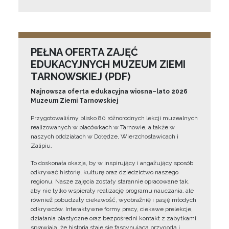
PEŁNA OFERTA ZAJĘĆ
EDUKACYJNYCH MUZEUM ZIEMI
TARNOWSKIEJ (PDF)
Najnowsza oferta edukacyjna wiosna–lato 2026
Muzeum Ziemi Tarnowskiej
Przygotowaliśmy blisko 80 różnorodnych lekcji muzealnych
realizowanych w placówkach w Tarnowie, a także w
naszych oddziałach w Dołędze, Wierzchosławicach i
Zalipiu.
To doskonała okazja, by w inspirujący i angażujący sposób
odkrywać historię, kulturę oraz dziedzictwo naszego
regionu. Nasze zajęcia zostały starannie opracowane tak,
aby nie tylko wspierały realizację programu nauczania, ale
również pobudzały ciekawość, wyobraźnię i pasję młodych
odkrywców. Interaktywne formy pracy, ciekawe prelekcje,
działania plastyczne oraz bezpośredni kontakt z zabytkami
sprawiają, że historia staje się fascynującą przygodą i