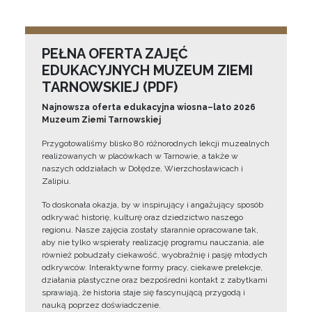
PEŁNA OFERTA ZAJĘĆ
EDUKACYJNYCH MUZEUM ZIEMI
TARNOWSKIEJ (PDF)
Najnowsza oferta edukacyjna wiosna–lato 2026
Muzeum Ziemi Tarnowskiej
Przygotowaliśmy blisko 80 różnorodnych lekcji muzealnych
realizowanych w placówkach w Tarnowie, a także w
naszych oddziałach w Dołędze, Wierzchosławicach i
Zalipiu.
To doskonała okazja, by w inspirujący i angażujący sposób
odkrywać historię, kulturę oraz dziedzictwo naszego
regionu. Nasze zajęcia zostały starannie opracowane tak,
aby nie tylko wspierały realizację programu nauczania, ale
również pobudzały ciekawość, wyobraźnię i pasję młodych
odkrywców. Interaktywne formy pracy, ciekawe prelekcje,
działania plastyczne oraz bezpośredni kontakt z zabytkami
sprawiają, że historia staje się fascynującą przygodą i
nauką poprzez doświadczenie.