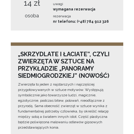
14 zł
uwagi
wymagana rezerwacja
osoba
rezerwacja
nr telefonu: (+48) 784 912 326
„SKRZYDLATE I ŁACIATE”, CZYLI
ZWIERZĘTA W SZTUCE NA
PRZYKŁADZIE „PANORAMY
SIEDMIOGRODZKIEJ” (NOWOŚĆ)
Zwierzęta to jeden z najstarszych i najczęściej
przygotowywanych w sztuce motywów. Występują
symbolicznie jako towarzysze ludzi, magicznie,
egzotycznie, podczas bitew, polowań, nieodłącznie z
przyrodą. Sama obecność zwierząt w sztuce wynika z
fundamentalnej potrzeby człowieka, by określić relację
między sobą a światem innych istot. Część plastyczna
będzie poświęcona malowaniu odlewów gipsowych
przedstawiających konia.