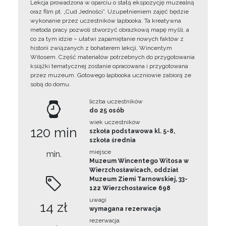
Lekcja prowadzona w oparciu o stałą ekspozycję muzealną
oraz film pt. „Cud Jedności”. Uzupełnieniem zajęć będzie
wykonanie przez uczestników lapbooka. Ta kreatywna
metoda pracy pozwoli stworzyć obrazkową mapę myśli, a
co za tym idzie – ułatwi zapamiętanie nowych faktów z
historii związanych z bohaterem lekcji, Wincentym
Witosem. Część materiałów potrzebnych do przygotowania
książki tematycznej zostanie opracowana i przygotowana
przez muzeum. Gotowego lapbooka uczniowie zabiorą ze
sobą do domu.
liczba uczestników
do 25 osób
wiek uczestników
120 min
szkoła podstawowa kl. 5-8,
szkoła średnia
miejsce
min.
Muzeum Wincentego Witosa w
Wierzchosławicach, oddział
Muzeum Ziemi Tarnowskiej, 33-
122 Wierzchosławice 698
uwagi
14 zł
wymagana rezerwacja
rezerwacja