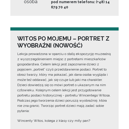
osoba
pod numerem telefonu: (+48) 14
679 70 40
WITOS PO MOJEMU – PORTRET Z
WYOBRAŹNI (NOWOŚĆ)
Lekcja prowadzona w oparciu o stałą ekspozycję muzealną
z wyszczególnieniem miejsc z portretami mieszkańców
gospodarstwa. Celem lekcji jest zapoznanie dzieci z
pojęciem „portret” czyli przedstawienie postaci. Portret to
obraz twarzy, który ma pokazać, jak dana osoba wygląda i
może też oddawać, jak się czuje lub jaki ma charakter.
Dzieci dowiedzą się co mówi portret o ukazanym na nim
człowieku. Kolejnym celem lekcji jest przygotowanie
portretu postaci historycznej - portretu Wincentego Witosa.
Podczas jego tworzenia dzieci poruszą wyobraźnię, która
nie zna granic. Tworząc portret dzieci mają zadać sobie
pytania:
Wincenty Witos, kolega z klasy czy miły pan?