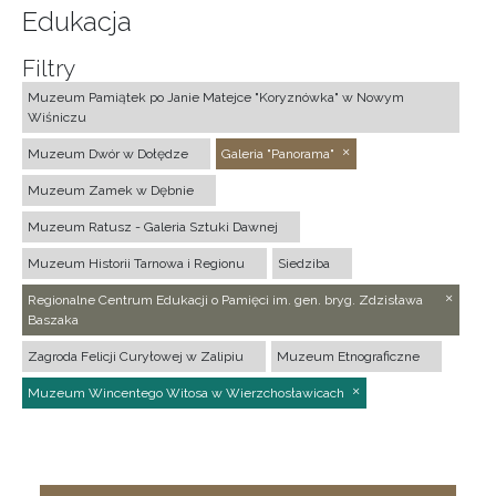
Edukacja
Filtry
Muzeum Pamiątek po Janie Matejce "Koryznówka" w Nowym
Wiśniczu
Muzeum Dwór w Dołędze
Galeria "Panorama"
Muzeum Zamek w Dębnie
Muzeum Ratusz - Galeria Sztuki Dawnej
Muzeum Historii Tarnowa i Regionu
Siedziba
Regionalne Centrum Edukacji o Pamięci im. gen. bryg. Zdzisława
Baszaka
Zagroda Felicji Curyłowej w Zalipiu
Muzeum Etnograficzne
Muzeum Wincentego Witosa w Wierzchosławicach