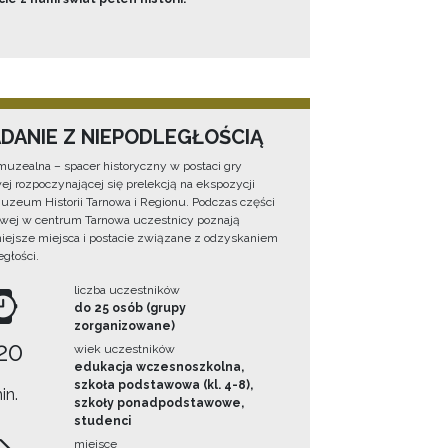
ADANIE Z NIEPODLEGŁOŚCIĄ
muzealna – spacer historyczny w postaci gry
ej rozpoczynającej się prelekcją na ekspozycji
Muzeum Historii Tarnowa i Regionu. Podczas części
wej w centrum Tarnowa uczestnicy poznają
iejsze miejsca i postacie związane z odzyskaniem
egłości.
liczba uczestników
do 25 osób (grupy
zorganizowane)
20
wiek uczestników
edukacja wczesnoszkolna,
szkoła podstawowa (kl. 4-8),
in.
szkoły ponadpodstawowe,
studenci
miejsce