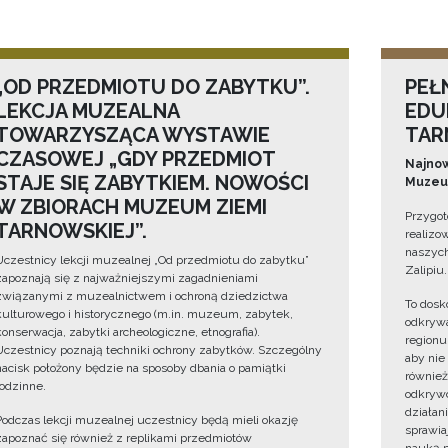
„OD PRZEDMIOTU DO ZABYTKU”.
PEŁ
LEKCJA MUZEALNA
EDU
TOWARZYSZĄCA WYSTAWIE
TAR
CZASOWEJ „GDY PRZEDMIOT
Najnow
STAJE SIĘ ZABYTKIEM. NOWOŚCI
Muzeum
W ZBIORACH MUZEUM ZIEMI
Przygot
TARNOWSKIEJ”.
realizo
naszych
Uczestnicy lekcji muzealnej „Od przedmiotu do zabytku”
Zalipiu.
zapoznają się z najważniejszymi zagadnieniami
związanymi z muzealnictwem i ochroną dziedzictwa
To dosk
kulturowego i historycznego (m.in. muzeum, zabytek,
odkrywa
konserwacja, zabytki archeologiczne, etnografia).
regionu
Uczestnicy poznają techniki ochrony zabytków. Szczególny
aby nie
nacisk położony będzie na sposoby dbania o pamiątki
również
rodzinne.
odkrywc
działan
Podczas lekcji muzealnej uczestnicy będą mieli okazję
sprawiaj
zapoznać się również z replikami przedmiotów