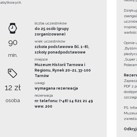
nauką p
zabytkowych.
Dzięku
zaangaż
uczniów
liczba uczestników
inspira
do 25 osób (grupy
wartośc
zorganizowane)
90
wiek uczestników
Opinie 
szkoła podstawowa (kl. 1-8),
„Byliśmy
szkoły ponadpodstawowe
plastyc
min.
miejsce
„Super 
Muzeum Historii Tarnowa i
Polecam
Regionu, Rynek 20-21, 33-100
Rezerw
Tarnów
Zaprasz
uwagi
12 zł
PDF z p
wymagana rezerwacja
dostępn
rezerwacja
szczegó
osoba
nr telefonu: (+48) 14 621 21 49
wew. 200
PS. Inf
Muzeum
zwiedza
Odkryjc