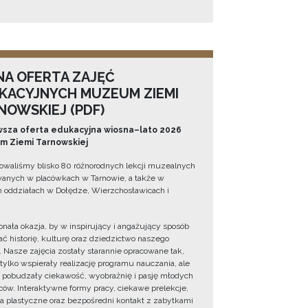
NA OFERTA ZAJĘĆ
KACYJNYCH MUZEUM ZIEMI
NOWSKIEJ (PDF)
sza oferta edukacyjna wiosna–lato 2026
 Ziemi Tarnowskiej
owaliśmy blisko 80 różnorodnych lekcji muzealnych
wanych w placówkach w Tarnowie, a także w
 oddziałach w Dołędze, Wierzchosławicach i
onała okazja, by w inspirujący i angażujący sposób
ć historię, kulturę oraz dziedzictwo naszego
. Nasze zajęcia zostały starannie opracowane tak,
 tylko wspierały realizację programu nauczania, ale
 pobudzały ciekawość, wyobraźnię i pasję młodych
ów. Interaktywne formy pracy, ciekawe prelekcje,
ia plastyczne oraz bezpośredni kontakt z zabytkami