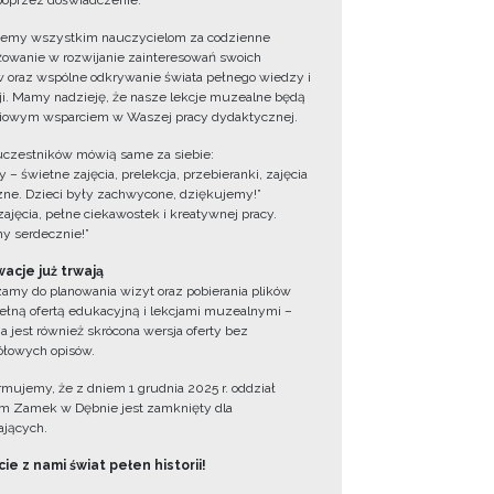
oprzez doświadczenie.
jemy wszystkim nauczycielom za codzienne
owanie w rozwijanie zainteresowań swoich
 oraz wspólne odkrywanie świata pełnego wiedzy i
cji. Mamy nadzieję, że nasze lekcje muzealne będą
iowym wsparciem w Waszej pracy dydaktycznej.
uczestników mówią same za siebie:
 – świetne zajęcia, prelekcja, przebieranki, zajęcia
zne. Dzieci były zachwycone, dziękujemy!”
zajęcia, pełne ciekawostek i kreatywnej pracy.
y serdecznie!”
acje już trwają
amy do planowania wizyt oraz pobierania plików
ełną ofertą edukacyjną i lekcjami muzealnymi –
a jest również skrócona wersja oferty bez
łowych opisów.
ormujemy, że z dniem 1 grudnia 2025 r. oddział
 Zamek w Dębnie jest zamknięty dla
jących.
ie z nami świat pełen historii!