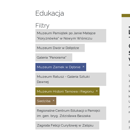
Edukacja
Filtry
Muzeum Pamiątek po Janie Matejce
"Koryznówka" w Nowym Wiśniczu
Muzeum Dwór w Dołędze
Galeria "Panorama"
Muzeum Zamek w Dębnie
Muzeum Ratusz - Galeria Sztuki
Dawnej
Muzeum Historii Tarnowa i Regionu
Siedziba
Regionalne Centrum Edukacji o Pamięci
im. gen. bryg. Zdzisława Baszaka
Zagroda Felicji Curyłowej w Zalipiu