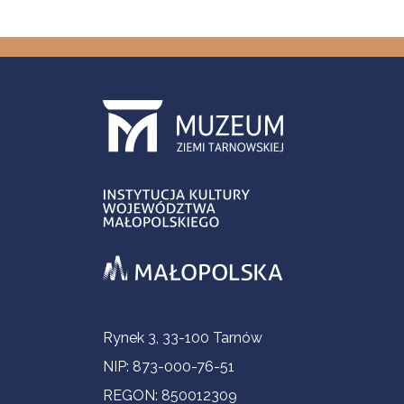
Informacje kontaktowe
Rynek 3, 33-100 Tarnów
NIP: 873-000-76-51
REGON: 850012309