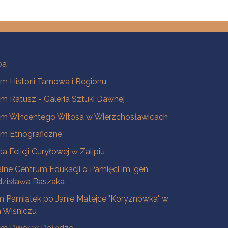
ba
 Historii Tarnowa i Regionu
 Ratusz - Galeria Sztuki Dawnej
m Wincentego Witosa w Wierzchosławicach
m Etnograficzne
a Felicji Curyłowej w Zalipiu
lne Centrum Edukacji o Pamięci im. gen.
dzisława Baszaka
 Pamiątek po Janie Matejce "Koryznówka" w
Wiśniczu