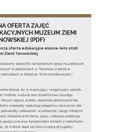
NA OFERTA ZAJĘĆ
KACYJNYCH MUZEUM ZIEMI
NOWSKIEJ (PDF)
sza oferta edukacyjna wiosna–lato 2026
 Ziemi Tarnowskiej
owaliśmy blisko 80 różnorodnych lekcji muzealnych
wanych w placówkach w Tarnowie, a także w
 oddziałach w Dołędze, Wierzchosławicach i
onała okazja, by w inspirujący i angażujący sposób
ć historię, kulturę oraz dziedzictwo naszego
. Nasze zajęcia zostały starannie opracowane tak,
 tylko wspierały realizację programu nauczania, ale
 pobudzały ciekawość, wyobraźnię i pasję młodych
ów. Interaktywne formy pracy, ciekawe prelekcje,
ia plastyczne oraz bezpośredni kontakt z zabytkami
ą, że historia staje się fascynującą przygodą i