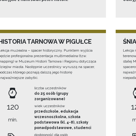
HISTORIA TARNOWA W PIGUŁCE
ŚNI
Lekcja muzealna – spacer historyczny. Punktem wyjścia
Lekcja 
będzie profesjonalna prezentacja multimedialna (tzw.
terenow
mapping) w Muzeum Historii Tarnowa i Regionu dotycząca
stałej 
dziejów miasta. Następnie uczestnicy wyruszą na spacer,
spacero
podczas którego poznają dalszą jego historię
najważn
i najważniejsze zabytki.
niepodl
liczba uczestników
do 25 osób (grupy
zorganizowane)
120
1
wiek uczestników
przedszkole, edukacja
wczesnoszkolna, szkoła
min.
m
podstawowa (kl. 4-8), szkoły
ponadpodstawowe, studenci
dostępność dla osób