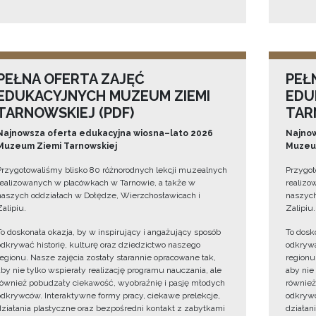
PEŁNA OFERTA ZAJĘĆ
PEŁ
EDUKACYJNYCH MUZEUM ZIEMI
EDU
TARNOWSKIEJ (PDF)
TAR
Najnowsza oferta edukacyjna wiosna–lato 2026
Najnow
Muzeum Ziemi Tarnowskiej
Muzeum
Przygotowaliśmy blisko 80 różnorodnych lekcji muzealnych
Przygot
realizowanych w placówkach w Tarnowie, a także w
realizo
naszych oddziałach w Dołędze, Wierzchosławicach i
naszych
Zalipiu.
Zalipiu.
To doskonała okazja, by w inspirujący i angażujący sposób
To dosk
odkrywać historię, kulturę oraz dziedzictwo naszego
odkrywa
regionu. Nasze zajęcia zostały starannie opracowane tak,
regionu
aby nie tylko wspierały realizację programu nauczania, ale
aby nie
również pobudzały ciekawość, wyobraźnię i pasję młodych
również
odkrywców. Interaktywne formy pracy, ciekawe prelekcje,
odkrywc
działania plastyczne oraz bezpośredni kontakt z zabytkami
działan