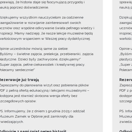
sprawiają, że historia staje się fascynującą przygodą i
sprawiaj
nauką poprzez doświadczenie.
nauką p
Dziękujemy wszystkim nauczycielom za codzienne
Dzięku
zaangażowanie w rozwijanie zainteresowań swoich
zaangaż
uczniów oraz wspólne odkrywanie świata pełnego wiedzy i
uczniów
inspiracji. Mamy nadzieję, że nasze lekcje muzealne będą
inspira
wartościowym wsparciem w Waszej pracy dydaktycznej.
wartośc
Opinie uczestników mówią same za siebie:
Opinie 
„Byliśmy – świetne zajęcia, prelekcja, przebieranki, zajęcia
„Byliśmy
plastyczne. Dzieci były zachwycone, dziękujemy!”
plastyc
„Super zajęcia, pełne ciekawostek i kreatywnej pracy.
„Super 
Polecamy serdecznie!”
Polecam
Rezerwacje już trwają
Rezerw
Zapraszamy do planowania wizyt oraz pobierania plików
Zaprasz
PDF z pełną ofertą edukacyjną i lekcjami muzealnymi –
PDF z p
dostępna jest również skrócona wersja oferty bez
dostępn
szczegółowych opisów.
szczegó
PS. Informujemy, że z dniem 1 grudnia 2025 r. oddział
PS. Inf
Muzeum Zamek w Dębnie jest zamknięty dla
Muzeum
zwiedzających.
zwiedza
Odkryjcie z nami świat pełen historii!
Odkryjc