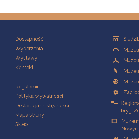
Na skróty
Oddziały
Dostępność
Siedzi
Wydarzenia
Muzeum
Wystawy
Muzeum
Kontakt
Muzeu
Muzeu
Na skróty
Regulamin
Zagrod
Polityka prywatności
Regiona
Deklaracja dostępności
bryg. Z
Mapa strony
Muzeum
Sklep
Nowym 