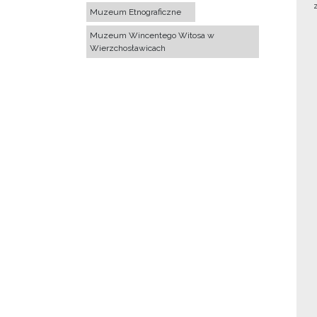
Muzeum Etnograficzne
Muzeum Wincentego Witosa w
Wierzchosławicach