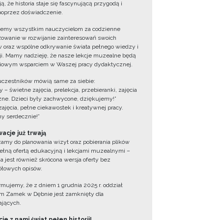
ą, że historia staje się fascynującą przygodą i
oprzez doświadczenie.
jemy wszystkim nauczycielom za codzienne
owanie w rozwijanie zainteresowań swoich
 oraz wspólne odkrywanie świata pełnego wiedzy i
cji. Mamy nadzieję, że nasze lekcje muzealne będą
iowym wsparciem w Waszej pracy dydaktycznej.
uczestników mówią same za siebie:
 – świetne zajęcia, prelekcja, przebieranki, zajęcia
zne. Dzieci były zachwycone, dziękujemy!”
zajęcia, pełne ciekawostek i kreatywnej pracy.
y serdecznie!”
acje już trwają
amy do planowania wizyt oraz pobierania plików
ełną ofertą edukacyjną i lekcjami muzealnymi –
a jest również skrócona wersja oferty bez
łowych opisów.
ormujemy, że z dniem 1 grudnia 2025 r. oddział
 Zamek w Dębnie jest zamknięty dla
jących.
ie z nami świat pełen historii!