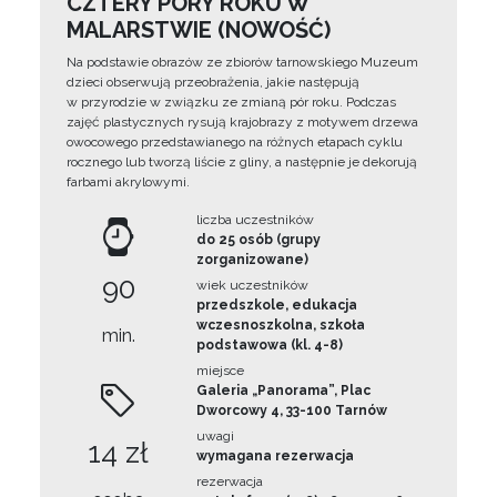
CZTERY PORY ROKU W
MALARSTWIE (NOWOŚĆ)
Na podstawie obrazów ze zbiorów tarnowskiego Muzeum
dzieci obserwują przeobrażenia, jakie następują
w przyrodzie w związku ze zmianą pór roku. Podczas
zajęć plastycznych rysują krajobrazy z motywem drzewa
owocowego przedstawianego na różnych etapach cyklu
rocznego lub tworzą liście z gliny, a następnie je dekorują
farbami akrylowymi.
liczba uczestników
do 25 osób (grupy
zorganizowane)
90
wiek uczestników
przedszkole, edukacja
wczesnoszkolna, szkoła
min.
podstawowa (kl. 4-8)
miejsce
Galeria „Panorama”, Plac
Dworcowy 4, 33-100 Tarnów
uwagi
14 zł
wymagana rezerwacja
rezerwacja