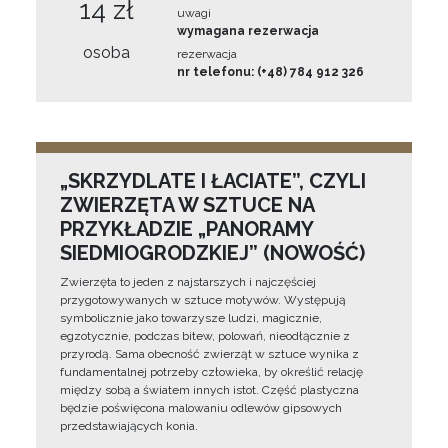
14 zł
uwagi
wymagana rezerwacja
osoba
rezerwacja
nr telefonu: (+48) 784 912 326
„SKRZYDLATE I ŁACIATE”, CZYLI
ZWIERZĘTA W SZTUCE NA
PRZYKŁADZIE „PANORAMY
SIEDMIOGRODZKIEJ” (NOWOŚĆ)
Zwierzęta to jeden z najstarszych i najczęściej
przygotowywanych w sztuce motywów. Występują
symbolicznie jako towarzysze ludzi, magicznie,
egzotycznie, podczas bitew, polowań, nieodłącznie z
przyrodą. Sama obecność zwierząt w sztuce wynika z
fundamentalnej potrzeby człowieka, by określić relację
między sobą a światem innych istot. Część plastyczna
będzie poświęcona malowaniu odlewów gipsowych
przedstawiających konia.