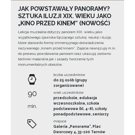
JAK POWSTAWAŁY PANORAMY?
SZTUKA ILUZJI XIX. WIEKU JAKO
„KINO PRZED KINEM” (NOWOŚĆ)
Lekcja muzealna dotyczy panoram XIX. wieku jako
wyjątkowego zjawiska łączącego sztukę, naukę i iluzję,
które stanowiło formę immersyjnego doświadczenia
nazywanego „kinem przed kinem”. Zajęcia nawiązują m.in.
do procesu powstawania panoram oraz ukazują zarówno
techniki malarskie jak i zasady tworzenia tych
monumentalnych obrazów.
liczba uczestników
do 25 osób (grupy
zorganizowane)
90
wiek uczestników
przedszkole, edukacja
wczesnoszkolna, szkoła
min.
podstawowa (kl. 4-8), szkoły
ponadpodstawowe, seniorzy
miejsce
Galeria „Panorama”, Plac
Dworcowy 4, 33-100 Tarnów