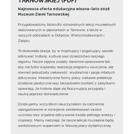
TARNOWSKIEJ (PDF)
Najnowsza oferta edukacyjna wiosna–lato 2026
Muzeum Ziemi Tarnowskiej
Przygotowaliśmy blisko 80 różnorodnych lekcji muzealnych
realizowanych w placówkach w Tarnowie, a także w
naszych oddziałach w Dołędze, Wierzchosławicach i
Zalipiu.
To doskonała okazja, by w inspirujący i angażujący sposób
odkrywać historię, kulturę oraz dziedzictwo naszego
regionu. Nasze zajęcia zostały starannie opracowane tak,
aby nie tylko wspierały realizację programu nauczania, ale
również pobudzały ciekawość, wyobraźnię i pasję młodych
odkrywców. Interaktywne formy pracy, ciekawe prelekcje,
działania plastyczne oraz bezpośredni kontakt z zabytkami
sprawiają, że historia staje się fascynującą przygodą i
nauką poprzez doświadczenie.
Dziękujemy wszystkim nauczycielom za codzienne
zaangażowanie w rozwijanie zainteresowań swoich
uczniów oraz wspólne odkrywanie świata pełnego wiedzy i
inspiracji. Mamy nadzieję, że nasze lekcje muzealne będą
wartościowym wsparciem w Waszej pracy dydaktycznej.