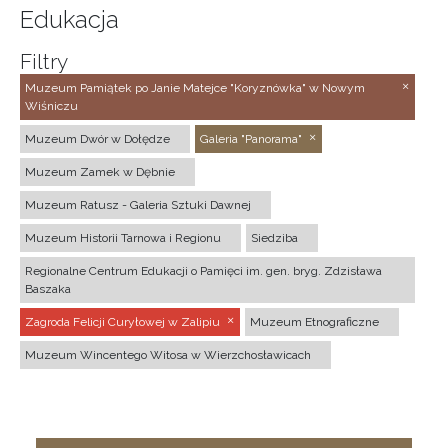
Edukacja
Filtry
Muzeum Pamiątek po Janie Matejce "Koryznówka" w Nowym
Wiśniczu
Muzeum Dwór w Dołędze
Galeria "Panorama"
Muzeum Zamek w Dębnie
Muzeum Ratusz - Galeria Sztuki Dawnej
Muzeum Historii Tarnowa i Regionu
Siedziba
Regionalne Centrum Edukacji o Pamięci im. gen. bryg. Zdzisława
Baszaka
Zagroda Felicji Curyłowej w Zalipiu
Muzeum Etnograficzne
Muzeum Wincentego Witosa w Wierzchosławicach