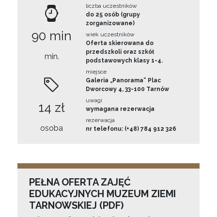
liczba uczestników
do 25 osób (grupy
zorganizowane)
90 min
wiek uczestników
Oferta skierowana do
przedszkoli oraz szkół
min.
podstawowych klasy 1-4.
miejsce
Galeria „Panorama” Plac
Dworcowy 4, 33-100 Tarnów
uwagi
14 zł
wymagana rezerwacja
rezerwacja
osoba
nr telefonu: (+48) 784 912 326
PEŁNA OFERTA ZAJĘĆ
EDUKACYJNYCH MUZEUM ZIEMI
TARNOWSKIEJ (PDF)