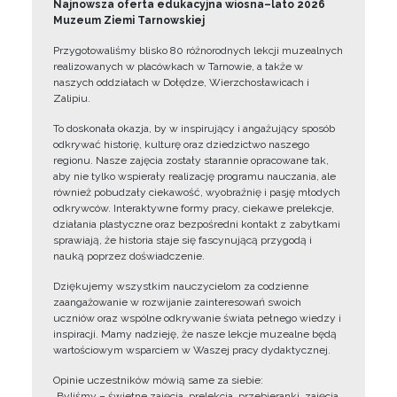
Najnowsza oferta edukacyjna wiosna–lato 2026
Muzeum Ziemi Tarnowskiej
Przygotowaliśmy blisko 80 różnorodnych lekcji muzealnych
realizowanych w placówkach w Tarnowie, a także w
naszych oddziałach w Dołędze, Wierzchosławicach i
Zalipiu.
To doskonała okazja, by w inspirujący i angażujący sposób
odkrywać historię, kulturę oraz dziedzictwo naszego
regionu. Nasze zajęcia zostały starannie opracowane tak,
aby nie tylko wspierały realizację programu nauczania, ale
również pobudzały ciekawość, wyobraźnię i pasję młodych
odkrywców. Interaktywne formy pracy, ciekawe prelekcje,
działania plastyczne oraz bezpośredni kontakt z zabytkami
sprawiają, że historia staje się fascynującą przygodą i
nauką poprzez doświadczenie.
Dziękujemy wszystkim nauczycielom za codzienne
zaangażowanie w rozwijanie zainteresowań swoich
uczniów oraz wspólne odkrywanie świata pełnego wiedzy i
inspiracji. Mamy nadzieję, że nasze lekcje muzealne będą
wartościowym wsparciem w Waszej pracy dydaktycznej.
Opinie uczestników mówią same za siebie:
„Byliśmy – świetne zajęcia, prelekcja, przebieranki, zajęcia