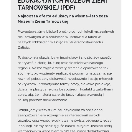
EDUKACYJNYCH MUZEUM ZIEMI
TARNOWSKIEJ (PDF)
Najnowsza oferta edukacyjna wiosna–lato 2026
Muzeum Ziemi Tarnowskiej
Przygotowaliśmy blisko 80 różnorodnych lekcji muzealnych
realizowanych w placówkach w Tarnowie, a także w
naszych oddziałach w Dołędze, Wierzchosławicach i
Zalipiu.
To doskonała okazja, by w inspirujący i angażujący sposób
odkrywać historię, kulturę oraz dziedzictwo naszego
regionu. Nasze zajęcia zostały starannie opracowane tak,
aby nie tylko wspierały realizację programu nauczania, ale
również pobudzały ciekawość, wyobraźnię i pasję młodych
odkrywców. Interaktywne formy pracy, ciekawe prelekcje,
działania plastyczne oraz bezpośredni kontakt z zabytkami
sprawiają, że historia staje się fascynującą przygodą i
nauką poprzez doświadczenie.
Dziękujemy wszystkim nauczycielom za codzienne
zaangażowanie w rozwijanie zainteresowań swoich
uczniów oraz wspólne odkrywanie świata pełnego wiedzy i
inspiracji. Mamy nadzieję, że nasze lekcje muzealne będą
wartościowym wsparciem w Waszej pracy dydaktycznej.