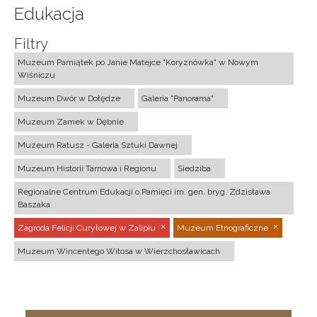
Edukacja
Filtry
Muzeum Pamiątek po Janie Matejce "Koryznówka" w Nowym
Wiśniczu
Muzeum Dwór w Dołędze
Galeria "Panorama"
Muzeum Zamek w Dębnie
Muzeum Ratusz - Galeria Sztuki Dawnej
Muzeum Historii Tarnowa i Regionu
Siedziba
Regionalne Centrum Edukacji o Pamięci im. gen. bryg. Zdzisława
Baszaka
Zagroda Felicji Curyłowej w Zalipiu
Muzeum Etnograficzne
Muzeum Wincentego Witosa w Wierzchosławicach