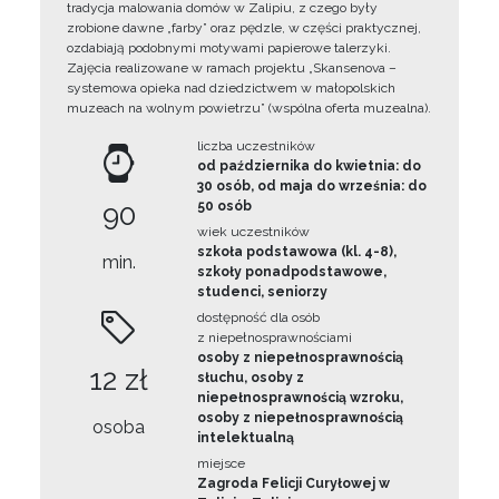
tradycja malowania domów w Zalipiu, z czego były
zrobione dawne „farby” oraz pędzle, w części praktycznej,
ozdabiają podobnymi motywami papierowe talerzyki.
Zajęcia realizowane w ramach projektu „Skansenova –
systemowa opieka nad dziedzictwem w małopolskich
muzeach na wolnym powietrzu” (wspólna oferta muzealna).
liczba uczestników
od października do kwietnia: do
30 osób, od maja do września: do
90
50 osób
wiek uczestników
szkoła podstawowa (kl. 4-8),
min.
szkoły ponadpodstawowe,
studenci, seniorzy
dostępność dla osób
z niepełnosprawnościami
osoby z niepełnosprawnością
12 zł
słuchu, osoby z
niepełnosprawnością wzroku,
osoby z niepełnosprawnością
osoba
intelektualną
miejsce
Zagroda Felicji Curyłowej w