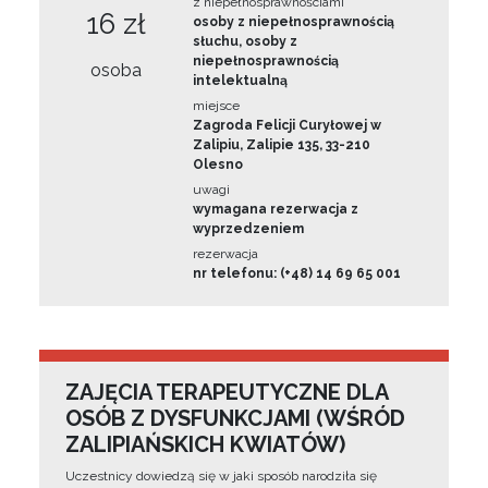
z niepełnosprawnościami
16 zł
osoby z niepełnosprawnością
słuchu, osoby z
niepełnosprawnością
osoba
intelektualną
miejsce
Zagroda Felicji Curyłowej w
Zalipiu, Zalipie 135, 33-210
Olesno
uwagi
wymagana rezerwacja z
wyprzedzeniem
rezerwacja
nr telefonu: (+48) 14 69 65 001
ZAJĘCIA TERAPEUTYCZNE DLA
OSÓB Z DYSFUNKCJAMI (WŚRÓD
ZALIPIAŃSKICH KWIATÓW)
Uczestnicy dowiedzą się w jaki sposób narodziła się