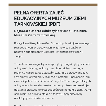
PEŁNA OFERTA ZAJĘĆ
EDUKACYJNYCH MUZEUM ZIEMI
TARNOWSKIEJ (PDF)
Najnowsza oferta edukacyjna wiosna–lato 2026
Muzeum Ziemi Tarnowskiej
Przygotowaliśmy blisko 80 różnorodnych lekcji muzealnych
realizowanych w placówkach w Tarnowie, a także w
naszych oddziałach w Dołędze, Wierzchosławicach i
Zalipiu.
To doskonała okazja, by w inspirujący i angażujący sposób
odkrywać historię, kulturę oraz dziedzictwo naszego
regionu. Nasze zajęcia zostały starannie opracowane tak,
aby nie tylko wspierały realizację programu nauczania, ale
również pobudzały ciekawość, wyobraźnię i pasję młodych
odkrywców. Interaktywne formy pracy, ciekawe prelekcje,
działania plastyczne oraz bezpośredni kontakt z zabytkami
sprawiają, że historia staje się fascynującą przygodą i
nauką poprzez doświadczenie.