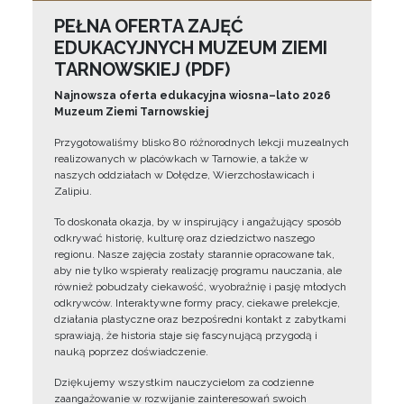
PEŁNA OFERTA ZAJĘĆ
EDUKACYJNYCH MUZEUM ZIEMI
TARNOWSKIEJ (PDF)
Najnowsza oferta edukacyjna wiosna–lato 2026
Muzeum Ziemi Tarnowskiej
Przygotowaliśmy blisko 80 różnorodnych lekcji muzealnych
realizowanych w placówkach w Tarnowie, a także w
naszych oddziałach w Dołędze, Wierzchosławicach i
Zalipiu.
To doskonała okazja, by w inspirujący i angażujący sposób
odkrywać historię, kulturę oraz dziedzictwo naszego
regionu. Nasze zajęcia zostały starannie opracowane tak,
aby nie tylko wspierały realizację programu nauczania, ale
również pobudzały ciekawość, wyobraźnię i pasję młodych
odkrywców. Interaktywne formy pracy, ciekawe prelekcje,
działania plastyczne oraz bezpośredni kontakt z zabytkami
sprawiają, że historia staje się fascynującą przygodą i
nauką poprzez doświadczenie.
Dziękujemy wszystkim nauczycielom za codzienne
zaangażowanie w rozwijanie zainteresowań swoich