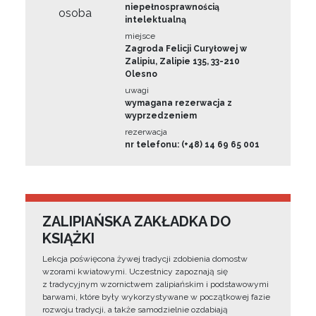
niepełnosprawnością
osoba
intelektualną
miejsce
Zagroda Felicji Curyłowej w
Zalipiu, Zalipie 135, 33-210
Olesno
uwagi
wymagana rezerwacja z
wyprzedzeniem
rezerwacja
nr telefonu: (+48) 14 69 65 001
ZALIPIAŃSKA ZAKŁADKA DO
KSIĄŻKI
Lekcja poświęcona żywej tradycji zdobienia domostw
wzorami kwiatowymi. Uczestnicy zapoznają się
z tradycyjnym wzornictwem zalipiańskim i podstawowymi
barwami, które były wykorzystywane w początkowej fazie
rozwoju tradycji, a także samodzielnie ozdabiają