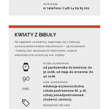
rezerwacja
nr telefonu: (+48) 14 69 65 001
KWIATY Z BIBUŁY
Na zajęciach uczestnicy zapoznają się z tradycją
wykonywania kwiatów bibułkowych – jej korzeniami
i historią oraz stosowanymi technikami, a także
własnoręcznie wykonują ww. ozdoby.
liczba uczestników
od października do kwietnia: do
30 osób, od maja do września: do
90
40 osób
wiek uczestników
edukacja wczesnoszkolna,
min.
szkoła podstawowa (kl. 4-8),
szkoły ponadpodstawowe,
studenci, seniorzy
dostępność dla osób