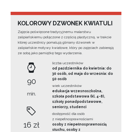
KOLOROWY DZWONEK KWIATULI
Zajęcia poświęcone tradycyjnemu malarstwu
zalipiańskiemu połączone z częścią plastyczną, w trakcie
której uczestnicy pomalują gliniany dzwonek w
zalipiańskie motywy kwiatowe, który po zajęciach zabierają
ze sobą jako pamiątkę tego wydarzenia.
liczba uczestników
od października do kwietnia: do
30 osób, od maja do września: do
90
50 osób
wiek uczestników
edukacja wczesnoszkolna,
min.
szkoła podstawowa (kl. 4-8),
szkoły ponadpodstawowe,
seniorzy, studenci
dostępność dla osób
z niepełnosprawnościami
16 zł
osoby z niepełnosprawnością
słuchu, osoby z