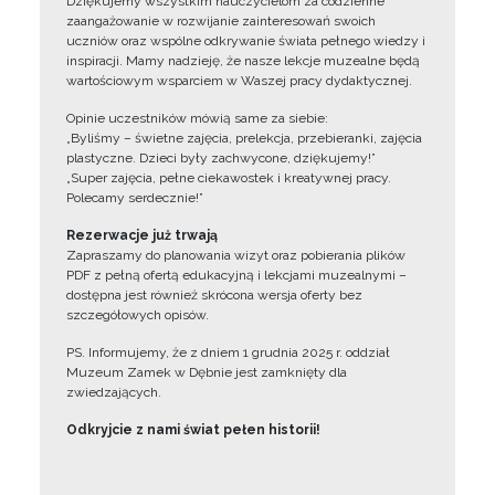
Dziękujemy wszystkim nauczycielom za codzienne
zaangażowanie w rozwijanie zainteresowań swoich
uczniów oraz wspólne odkrywanie świata pełnego wiedzy i
inspiracji. Mamy nadzieję, że nasze lekcje muzealne będą
wartościowym wsparciem w Waszej pracy dydaktycznej.
Opinie uczestników mówią same za siebie:
„Byliśmy – świetne zajęcia, prelekcja, przebieranki, zajęcia
plastyczne. Dzieci były zachwycone, dziękujemy!”
„Super zajęcia, pełne ciekawostek i kreatywnej pracy.
Polecamy serdecznie!”
Rezerwacje już trwają
Zapraszamy do planowania wizyt oraz pobierania plików
PDF z pełną ofertą edukacyjną i lekcjami muzealnymi –
dostępna jest również skrócona wersja oferty bez
szczegółowych opisów.
PS. Informujemy, że z dniem 1 grudnia 2025 r. oddział
Muzeum Zamek w Dębnie jest zamknięty dla
zwiedzających.
Odkryjcie z nami świat pełen historii!