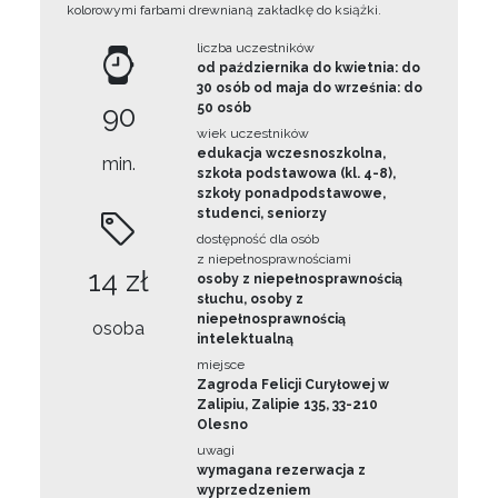
kolorowymi farbami drewnianą zakładkę do książki.
liczba uczestników
od października do kwietnia: do
30 osób od maja do września: do
90
50 osób
wiek uczestników
edukacja wczesnoszkolna,
min.
szkoła podstawowa (kl. 4-8),
szkoły ponadpodstawowe,
studenci, seniorzy
dostępność dla osób
z niepełnosprawnościami
14 zł
osoby z niepełnosprawnością
słuchu, osoby z
niepełnosprawnością
osoba
intelektualną
miejsce
Zagroda Felicji Curyłowej w
Zalipiu, Zalipie 135, 33-210
Olesno
uwagi
wymagana rezerwacja z
wyprzedzeniem