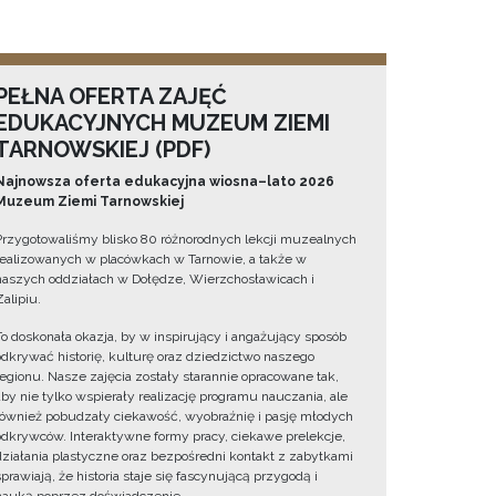
PEŁNA OFERTA ZAJĘĆ
EDUKACYJNYCH MUZEUM ZIEMI
TARNOWSKIEJ (PDF)
Najnowsza oferta edukacyjna wiosna–lato 2026
Muzeum Ziemi Tarnowskiej
Przygotowaliśmy blisko 80 różnorodnych lekcji muzealnych
realizowanych w placówkach w Tarnowie, a także w
naszych oddziałach w Dołędze, Wierzchosławicach i
Zalipiu.
To doskonała okazja, by w inspirujący i angażujący sposób
odkrywać historię, kulturę oraz dziedzictwo naszego
regionu. Nasze zajęcia zostały starannie opracowane tak,
aby nie tylko wspierały realizację programu nauczania, ale
również pobudzały ciekawość, wyobraźnię i pasję młodych
odkrywców. Interaktywne formy pracy, ciekawe prelekcje,
działania plastyczne oraz bezpośredni kontakt z zabytkami
sprawiają, że historia staje się fascynującą przygodą i