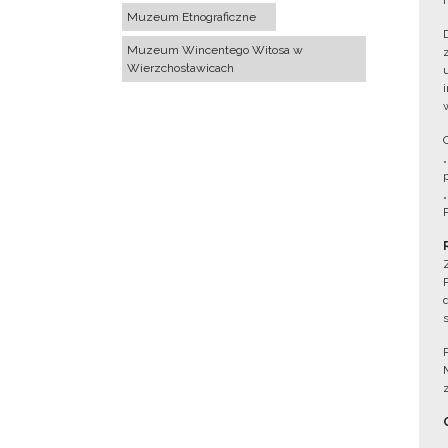
Muzeum Etnograficzne
Muzeum Wincentego Witosa w
Wierzchosławicach