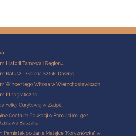
ba
 Historii Tarnowa i Regionu
 Ratusz - Galeria Sztuki Dawnej
m Wincentego Witosa w Wierzchosławicach
m Etnograficzne
a Felicji Curyłowej w Zalipiu
lne Centrum Edukacji o Pamięci im. gen.
dzisława Baszaka
 Pamiątek po Janie Matejce "Koryznówka" w