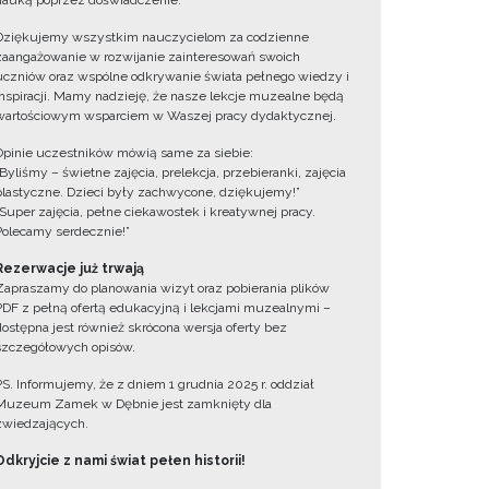
nauką poprzez doświadczenie.
Dziękujemy wszystkim nauczycielom za codzienne
zaangażowanie w rozwijanie zainteresowań swoich
uczniów oraz wspólne odkrywanie świata pełnego wiedzy i
inspiracji. Mamy nadzieję, że nasze lekcje muzealne będą
wartościowym wsparciem w Waszej pracy dydaktycznej.
Opinie uczestników mówią same za siebie:
„Byliśmy – świetne zajęcia, prelekcja, przebieranki, zajęcia
plastyczne. Dzieci były zachwycone, dziękujemy!”
„Super zajęcia, pełne ciekawostek i kreatywnej pracy.
Polecamy serdecznie!”
Rezerwacje już trwają
Zapraszamy do planowania wizyt oraz pobierania plików
PDF z pełną ofertą edukacyjną i lekcjami muzealnymi –
dostępna jest również skrócona wersja oferty bez
szczegółowych opisów.
PS. Informujemy, że z dniem 1 grudnia 2025 r. oddział
Muzeum Zamek w Dębnie jest zamknięty dla
zwiedzających.
Odkryjcie z nami świat pełen historii!