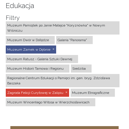
Edukacja
Filtry
Muzeum Pamiątek po Janie Matejce "Koryznówka" w Nowym
Wiśniczu
Muzeum Dwór w Dołędze
Galeria "Panorama"
Muzeum Zamek w Dębnie
Muzeum Ratusz - Galeria Sztuki Dawnej
Muzeum Historii Tarnowa i Regionu
Siedziba
Regionalne Centrum Edukacji o Pamięci im. gen. bryg. Zdzisława
Baszaka
Zagroda Felicji Curyłowej w Zalipiu
Muzeum Etnograficzne
Muzeum Wincentego Witosa w Wierzchosławicach