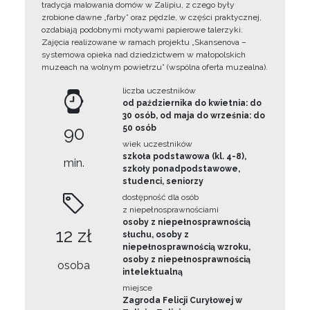
tradycja malowania domów w Zalipiu, z czego były
zrobione dawne „farby” oraz pędzle, w części praktycznej,
ozdabiają podobnymi motywami papierowe talerzyki.
Zajęcia realizowane w ramach projektu „Skansenova –
systemowa opieka nad dziedzictwem w małopolskich
muzeach na wolnym powietrzu” (wspólna oferta muzealna).
liczba uczestników
od października do kwietnia: do
30 osób, od maja do września: do
90
50 osób
wiek uczestników
szkoła podstawowa (kl. 4-8),
min.
szkoły ponadpodstawowe,
studenci, seniorzy
dostępność dla osób
z niepełnosprawnościami
osoby z niepełnosprawnością
12 zł
słuchu, osoby z
niepełnosprawnością wzroku,
osoby z niepełnosprawnością
osoba
intelektualną
miejsce
Zagroda Felicji Curyłowej w