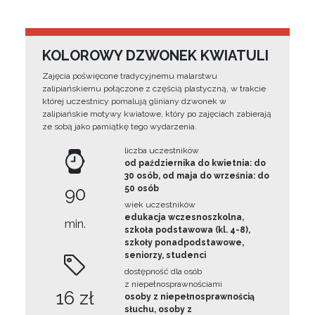
KOLOROWY DZWONEK KWIATULI
Zajęcia poświęcone tradycyjnemu malarstwu
zalipiańskiemu połączone z częścią plastyczną, w trakcie
której uczestnicy pomalują gliniany dzwonek w
zalipiańskie motywy kwiatowe, który po zajęciach zabierają
ze sobą jako pamiątkę tego wydarzenia.
liczba uczestników
od października do kwietnia: do
30 osób, od maja do września: do
90
50 osób
wiek uczestników
edukacja wczesnoszkolna,
min.
szkoła podstawowa (kl. 4-8),
szkoły ponadpodstawowe,
seniorzy, studenci
dostępność dla osób
z niepełnosprawnościami
16 zł
osoby z niepełnosprawnością
słuchu, osoby z