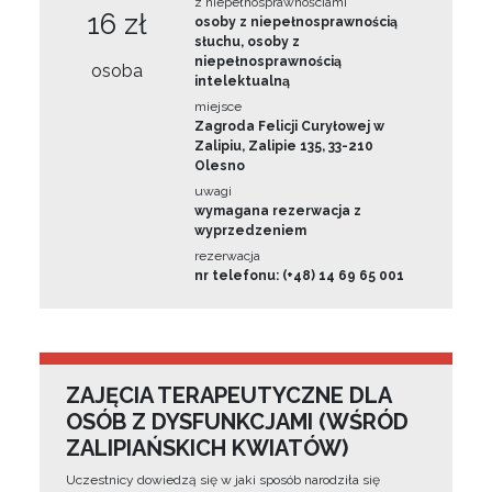
z niepełnosprawnościami
16 zł
osoby z niepełnosprawnością
słuchu, osoby z
niepełnosprawnością
osoba
intelektualną
miejsce
Zagroda Felicji Curyłowej w
Zalipiu, Zalipie 135, 33-210
Olesno
uwagi
wymagana rezerwacja z
wyprzedzeniem
rezerwacja
nr telefonu: (+48) 14 69 65 001
ZAJĘCIA TERAPEUTYCZNE DLA
OSÓB Z DYSFUNKCJAMI (WŚRÓD
ZALIPIAŃSKICH KWIATÓW)
Uczestnicy dowiedzą się w jaki sposób narodziła się