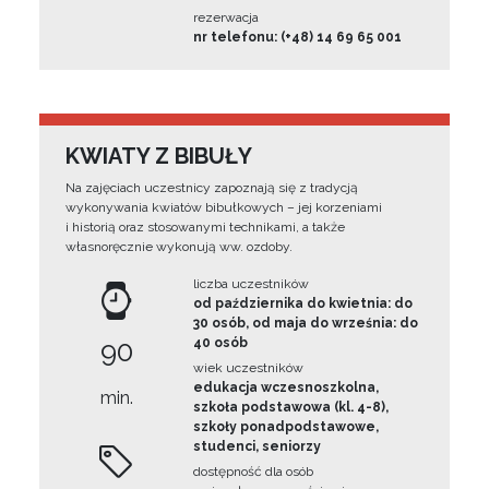
rezerwacja
nr telefonu: (+48) 14 69 65 001
KWIATY Z BIBUŁY
Na zajęciach uczestnicy zapoznają się z tradycją
wykonywania kwiatów bibułkowych – jej korzeniami
i historią oraz stosowanymi technikami, a także
własnoręcznie wykonują ww. ozdoby.
liczba uczestników
od października do kwietnia: do
30 osób, od maja do września: do
90
40 osób
wiek uczestników
edukacja wczesnoszkolna,
min.
szkoła podstawowa (kl. 4-8),
szkoły ponadpodstawowe,
studenci, seniorzy
dostępność dla osób