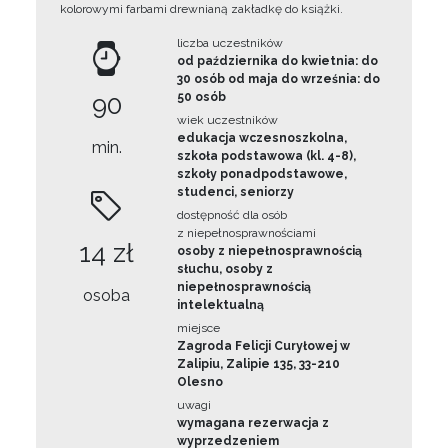
kolorowymi farbami drewnianą zakładkę do książki.
liczba uczestników
od października do kwietnia: do
30 osób od maja do września: do
90
50 osób
wiek uczestników
edukacja wczesnoszkolna,
min.
szkoła podstawowa (kl. 4-8),
szkoły ponadpodstawowe,
studenci, seniorzy
dostępność dla osób
z niepełnosprawnościami
14 zł
osoby z niepełnosprawnością
słuchu, osoby z
niepełnosprawnością
osoba
intelektualną
miejsce
Zagroda Felicji Curyłowej w
Zalipiu, Zalipie 135, 33-210
Olesno
uwagi
wymagana rezerwacja z
wyprzedzeniem