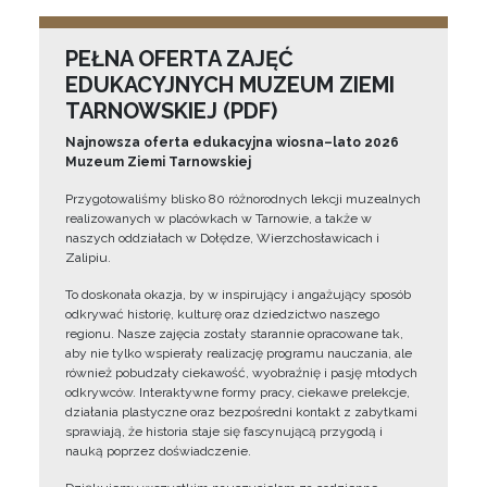
PEŁNA OFERTA ZAJĘĆ
EDUKACYJNYCH MUZEUM ZIEMI
TARNOWSKIEJ (PDF)
Najnowsza oferta edukacyjna wiosna–lato 2026
Muzeum Ziemi Tarnowskiej
Przygotowaliśmy blisko 80 różnorodnych lekcji muzealnych
realizowanych w placówkach w Tarnowie, a także w
naszych oddziałach w Dołędze, Wierzchosławicach i
Zalipiu.
To doskonała okazja, by w inspirujący i angażujący sposób
odkrywać historię, kulturę oraz dziedzictwo naszego
regionu. Nasze zajęcia zostały starannie opracowane tak,
aby nie tylko wspierały realizację programu nauczania, ale
również pobudzały ciekawość, wyobraźnię i pasję młodych
odkrywców. Interaktywne formy pracy, ciekawe prelekcje,
działania plastyczne oraz bezpośredni kontakt z zabytkami
sprawiają, że historia staje się fascynującą przygodą i
nauką poprzez doświadczenie.