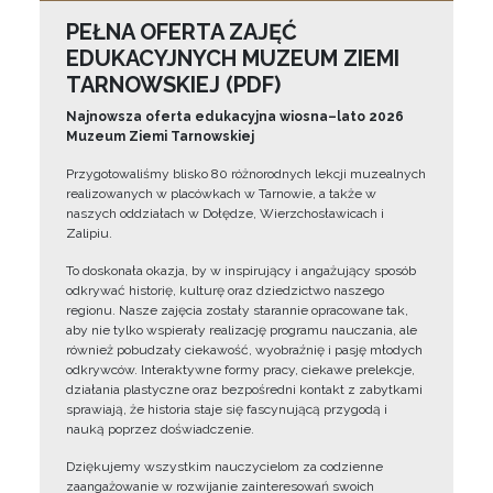
PEŁNA OFERTA ZAJĘĆ
EDUKACYJNYCH MUZEUM ZIEMI
TARNOWSKIEJ (PDF)
Najnowsza oferta edukacyjna wiosna–lato 2026
Muzeum Ziemi Tarnowskiej
Przygotowaliśmy blisko 80 różnorodnych lekcji muzealnych
realizowanych w placówkach w Tarnowie, a także w
naszych oddziałach w Dołędze, Wierzchosławicach i
Zalipiu.
To doskonała okazja, by w inspirujący i angażujący sposób
odkrywać historię, kulturę oraz dziedzictwo naszego
regionu. Nasze zajęcia zostały starannie opracowane tak,
aby nie tylko wspierały realizację programu nauczania, ale
również pobudzały ciekawość, wyobraźnię i pasję młodych
odkrywców. Interaktywne formy pracy, ciekawe prelekcje,
działania plastyczne oraz bezpośredni kontakt z zabytkami
sprawiają, że historia staje się fascynującą przygodą i
nauką poprzez doświadczenie.
Dziękujemy wszystkim nauczycielom za codzienne
zaangażowanie w rozwijanie zainteresowań swoich