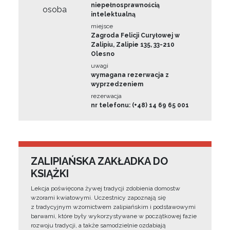
niepełnosprawnością
osoba
intelektualną
miejsce
Zagroda Felicji Curyłowej w
Zalipiu, Zalipie 135, 33-210
Olesno
uwagi
wymagana rezerwacja z
wyprzedzeniem
rezerwacja
nr telefonu: (+48) 14 69 65 001
ZALIPIAŃSKA ZAKŁADKA DO
KSIĄŻKI
Lekcja poświęcona żywej tradycji zdobienia domostw
wzorami kwiatowymi. Uczestnicy zapoznają się
z tradycyjnym wzornictwem zalipiańskim i podstawowymi
barwami, które były wykorzystywane w początkowej fazie
rozwoju tradycji, a także samodzielnie ozdabiają