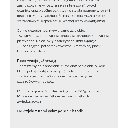
Dziękujemy wszystkim nauczycielom za codzienne
zaangażowanie w rozwijanie zainteresowań swoich
uczniów oraz wspólne odkrywanie świata pełnego wiedzy i
inspiracji. Mamy nadzieję, że nasze lekcje muzealne będą
wartościowym wsparciem w Waszej pracy dydaktycznej.
Opinie uczestników mówią same za siebie:
„Byliśmy – świetne zajęcia, prelekcja, przebieranki, zajęcia
plastyczne. Dzieci były zachwycone, dziękujemy!”
„Super zajęcia, pełne ciekawostek i kreatywnej pracy.
Polecamy serdecznie!”
Rezerwacje już trwają
Zapraszamy do planowania wizyt oraz pobierania plików
PDF z pełną ofertą edukacyjną i lekcjami muzealnymi –
dostępna jest również skrócona wersja oferty bez
szczegółowych opisów.
PS. Informujemy, że z dniem 1 grudnia 2025 r. oddział
Muzeum Zamek w Dębnie jest zamknięty dla
zwiedzających.
Odkryjcie z nami świat pełen historii!