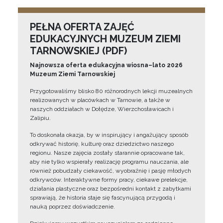
PEŁNA OFERTA ZAJĘĆ
EDUKACYJNYCH MUZEUM ZIEMI
TARNOWSKIEJ (PDF)
Najnowsza oferta edukacyjna wiosna–lato 2026
Muzeum Ziemi Tarnowskiej
Przygotowaliśmy blisko 80 różnorodnych lekcji muzealnych
realizowanych w placówkach w Tarnowie, a także w
naszych oddziałach w Dołędze, Wierzchosławicach i
Zalipiu.
To doskonała okazja, by w inspirujący i angażujący sposób
odkrywać historię, kulturę oraz dziedzictwo naszego
regionu. Nasze zajęcia zostały starannie opracowane tak,
aby nie tylko wspierały realizację programu nauczania, ale
również pobudzały ciekawość, wyobraźnię i pasję młodych
odkrywców. Interaktywne formy pracy, ciekawe prelekcje,
działania plastyczne oraz bezpośredni kontakt z zabytkami
sprawiają, że historia staje się fascynującą przygodą i
nauką poprzez doświadczenie.