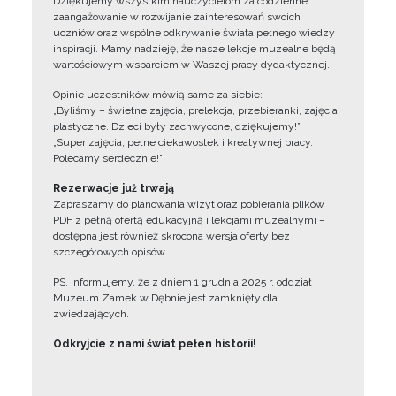
Dziękujemy wszystkim nauczycielom za codzienne
zaangażowanie w rozwijanie zainteresowań swoich
uczniów oraz wspólne odkrywanie świata pełnego wiedzy i
inspiracji. Mamy nadzieję, że nasze lekcje muzealne będą
wartościowym wsparciem w Waszej pracy dydaktycznej.
Opinie uczestników mówią same za siebie:
„Byliśmy – świetne zajęcia, prelekcja, przebieranki, zajęcia
plastyczne. Dzieci były zachwycone, dziękujemy!”
„Super zajęcia, pełne ciekawostek i kreatywnej pracy.
Polecamy serdecznie!”
Rezerwacje już trwają
Zapraszamy do planowania wizyt oraz pobierania plików
PDF z pełną ofertą edukacyjną i lekcjami muzealnymi –
dostępna jest również skrócona wersja oferty bez
szczegółowych opisów.
PS. Informujemy, że z dniem 1 grudnia 2025 r. oddział
Muzeum Zamek w Dębnie jest zamknięty dla
zwiedzających.
Odkryjcie z nami świat pełen historii!