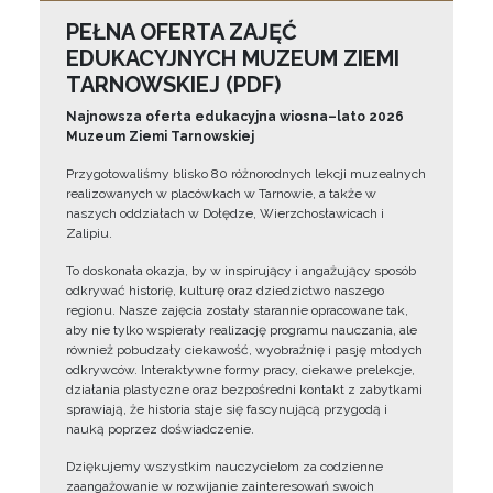
PEŁNA OFERTA ZAJĘĆ
EDUKACYJNYCH MUZEUM ZIEMI
TARNOWSKIEJ (PDF)
Najnowsza oferta edukacyjna wiosna–lato 2026
Muzeum Ziemi Tarnowskiej
Przygotowaliśmy blisko 80 różnorodnych lekcji muzealnych
realizowanych w placówkach w Tarnowie, a także w
naszych oddziałach w Dołędze, Wierzchosławicach i
Zalipiu.
To doskonała okazja, by w inspirujący i angażujący sposób
odkrywać historię, kulturę oraz dziedzictwo naszego
regionu. Nasze zajęcia zostały starannie opracowane tak,
aby nie tylko wspierały realizację programu nauczania, ale
również pobudzały ciekawość, wyobraźnię i pasję młodych
odkrywców. Interaktywne formy pracy, ciekawe prelekcje,
działania plastyczne oraz bezpośredni kontakt z zabytkami
sprawiają, że historia staje się fascynującą przygodą i
nauką poprzez doświadczenie.
Dziękujemy wszystkim nauczycielom za codzienne
zaangażowanie w rozwijanie zainteresowań swoich