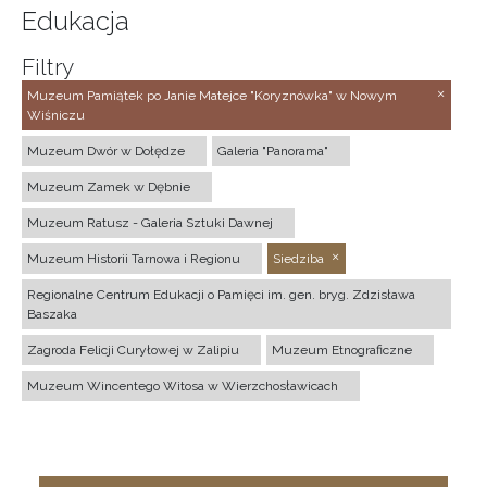
Edukacja
Filtry
Muzeum Pamiątek po Janie Matejce "Koryznówka" w Nowym
Wiśniczu
Muzeum Dwór w Dołędze
Galeria "Panorama"
Muzeum Zamek w Dębnie
Muzeum Ratusz - Galeria Sztuki Dawnej
Muzeum Historii Tarnowa i Regionu
Siedziba
Regionalne Centrum Edukacji o Pamięci im. gen. bryg. Zdzisława
Baszaka
Zagroda Felicji Curyłowej w Zalipiu
Muzeum Etnograficzne
Muzeum Wincentego Witosa w Wierzchosławicach