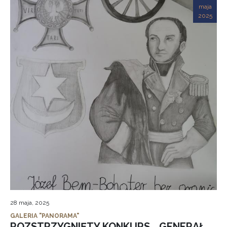
maja
2025
28 maja, 2025
GALERIA "PANORAMA"
ROZSTRZYGNIĘTY KONKURS „ GENERAŁ