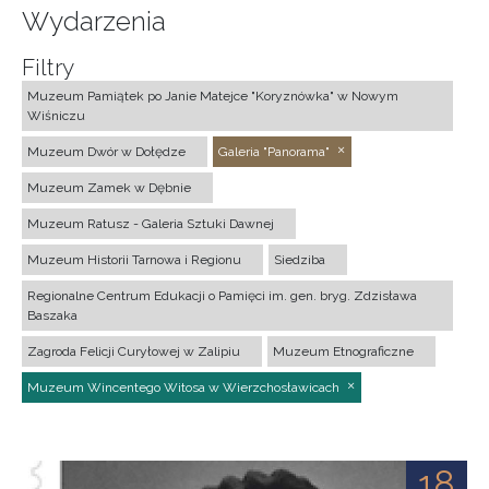
Wydarzenia
Filtry
Muzeum Pamiątek po Janie Matejce "Koryznówka" w Nowym
Wiśniczu
Muzeum Dwór w Dołędze
Galeria "Panorama"
Muzeum Zamek w Dębnie
Muzeum Ratusz - Galeria Sztuki Dawnej
Muzeum Historii Tarnowa i Regionu
Siedziba
Regionalne Centrum Edukacji o Pamięci im. gen. bryg. Zdzisława
Baszaka
Zagroda Felicji Curyłowej w Zalipiu
Muzeum Etnograficzne
Muzeum Wincentego Witosa w Wierzchosławicach
18