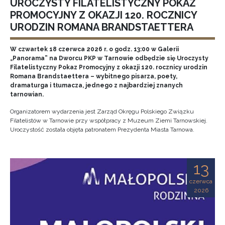
UROCZYSTY FILATELISTYCZNY POKAZ
PROMOCYJNY Z OKAZJI 120. ROCZNICY
URODZIN ROMANA BRANDSTAETTERA
W czwartek 18 czerwca 2026 r. o godz. 13:00 w Galerii
„Panorama” na Dworcu PKP w Tarnowie odbędzie się Uroczysty
Filatelistyczny Pokaz Promocyjny z okazji 120. rocznicy urodzin
Romana Brandstaettera – wybitnego pisarza, poety,
dramaturga i tłumacza, jednego z najbardziej znanych
tarnowian.
Organizatorem wydarzenia jest Zarząd Okręgu Polskiego Związku
Filatelistów w Tarnowie przy współpracy z Muzeum Ziemi Tarnowskiej.
Uroczystość została objęta patronatem Prezydenta Miasta Tarnowa.
13
czerwca
2026