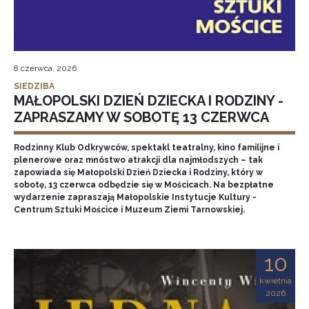
8 czerwca, 2026
SIEDZIBA
MAŁOPOLSKI DZIEŃ DZIECKA I RODZINY -
ZAPRASZAMY W SOBOTĘ 13 CZERWCA
Rodzinny Klub Odkrywców, spektakl teatralny, kino familijne i
plenerowe oraz mnóstwo atrakcji dla najmłodszych – tak
zapowiada się Małopolski Dzień Dziecka i Rodziny, który w
sobotę, 13 czerwca odbędzie się w Mościcach. Na bezpłatne
wydarzenie zapraszają Małopolskie Instytucje Kultury -
Centrum Sztuki Mościce i Muzeum Ziemi Tarnowskiej.
10
kwietnia
2026