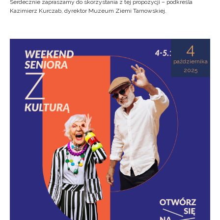
Serdecznie zapraszamy do skorzystania z tej propozycji – podkreśla
Kazimierz Kurczab, dyrektor Muzeum Ziemi Tarnowskiej.
4
października
2025