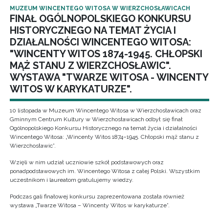
MUZEUM WINCENTEGO WITOSA W WIERZCHOSŁAWICACH
FINAŁ OGÓLNOPOLSKIEGO KONKURSU
HISTORYCZNEGO NA TEMAT ŻYCIA I
DZIAŁALNOŚCI WINCENTEGO WITOSA:
"WINCENTY WITOS 1874-1945. CHŁOPSKI
MĄŻ STANU Z WIERZCHOSŁAWIC".
WYSTAWA "TWARZE WITOSA - WINCENTY
WITOS W KARYKATURZE".
10 listopada w Muzeum Wincentego Witosa w Wierzchosławicach oraz
Gminnym Centrum Kultury w Wierzchosławicach odbył się finał
Ogólnopolskiego Konkursu Historycznego na temat życia i działalności
Wincentego Witosa: „Wincenty Witos 1874–1945. Chłopski mąż stanu z
Wierzchosławic”.
Wzięli w nim udział uczniowie szkół podstawowych oraz
ponadpodstawowych im. Wincentego Witosa z całej Polski. Wszystkim
uczestnikom i laureatom gratulujemy wiedzy.
Podczas gali finałowej konkursu zaprezentowana została również
wystawa „Twarze Witosa – Wincenty Witos w karykaturze”.