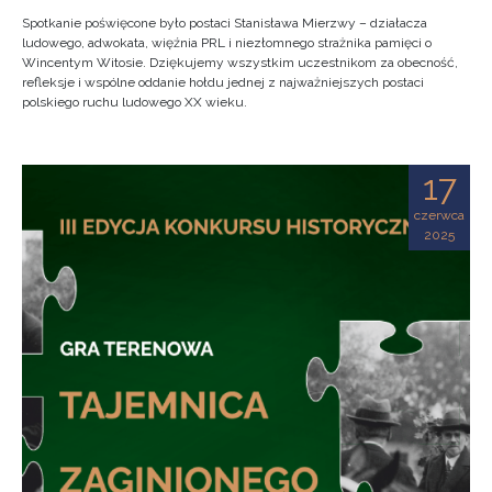
Spotkanie poświęcone było postaci Stanisława Mierzwy – działacza
ludowego, adwokata, więźnia PRL i niezłomnego strażnika pamięci o
Wincentym Witosie. Dziękujemy wszystkim uczestnikom za obecność,
refleksje i wspólne oddanie hołdu jednej z najważniejszych postaci
polskiego ruchu ludowego XX wieku.
17
czerwca
2025