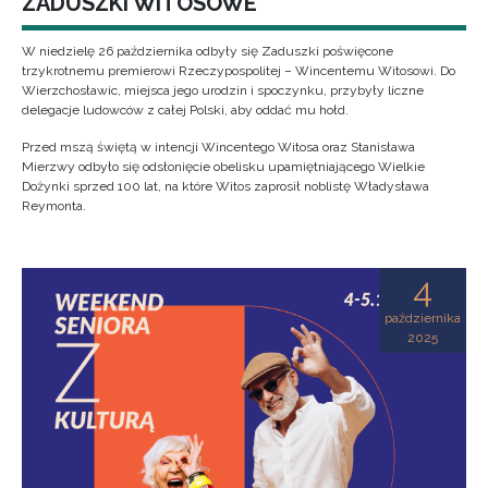
ZADUSZKI WITOSOWE
W niedzielę 26 października odbyły się Zaduszki poświęcone
trzykrotnemu premierowi Rzeczypospolitej – Wincentemu Witosowi. Do
Wierzchosławic, miejsca jego urodzin i spoczynku, przybyły liczne
delegacje ludowców z całej Polski, aby oddać mu hołd.
Przed mszą świętą w intencji Wincentego Witosa oraz Stanisława
Mierzwy odbyło się odsłonięcie obelisku upamiętniającego Wielkie
Dożynki sprzed 100 lat, na które Witos zaprosił noblistę Władysława
Reymonta.
4
października
2025