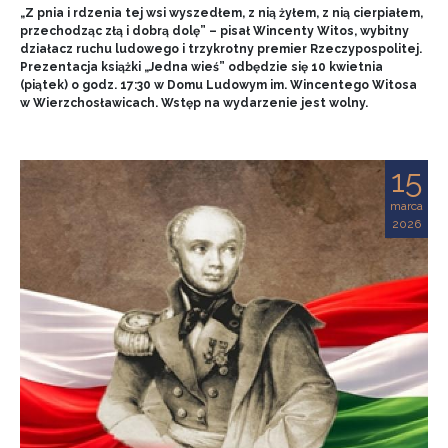
„Z pnia i rdzenia tej wsi wyszedłem, z nią żyłem, z nią cierpiałem,
przechodząc złą i dobrą dolę” – pisał Wincenty Witos, wybitny
działacz ruchu ludowego i trzykrotny premier Rzeczypospolitej.
Prezentacja książki „Jedna wieś” odbędzie się 10 kwietnia
(piątek) o godz. 17:30 w Domu Ludowym im. Wincentego Witosa
w Wierzchosławicach. Wstęp na wydarzenie jest wolny.
15
marca
2026