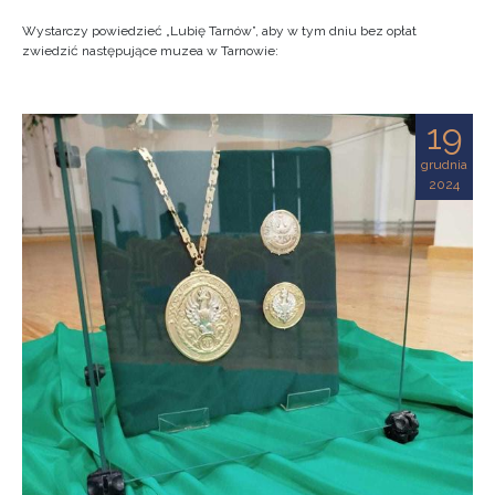
Wystarczy powiedzieć „Lubię Tarnów”, aby w tym dniu bez opłat
zwiedzić następujące muzea w Tarnowie:
19
grudnia
2024