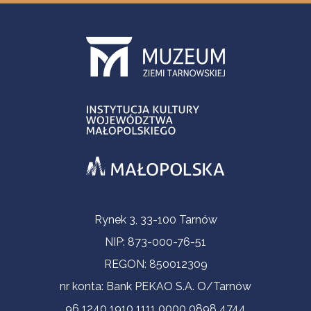
Informacje kontaktowe
Rynek 3, 33-100 Tarnów
NIP: 873-000-76-51
REGON: 850012309
nr konta: Bank PEKAO S.A. O/Tarnów
96 1240 1910 1111 0000 0898 4744