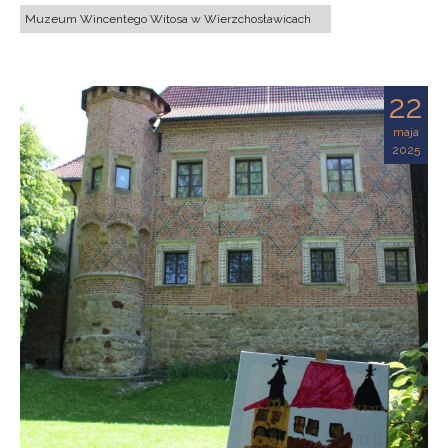
Muzeum Wincentego Witosa w Wierzchosławicach
22
maja
2025