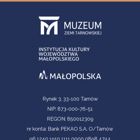
Informacje kontaktowe
Rynek 3, 33-100 Tarnów
NIP: 873-000-76-51
REGON: 850012309
nr konta: Bank PEKAO S.A. O/Tarnów
96 1240 1910 1111 0000 0898 4744