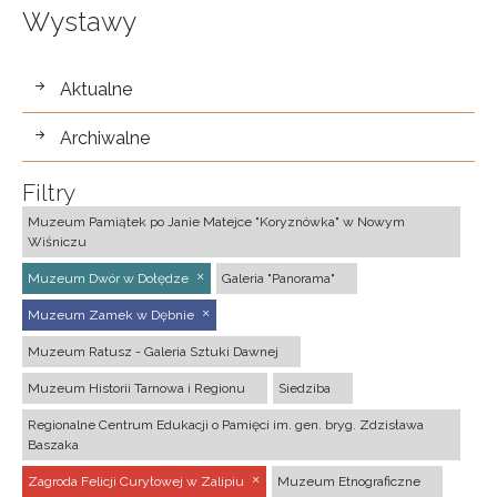
Wystawy
wystawy
Aktualne
Archiwalne
Filtry
Muzeum Pamiątek po Janie Matejce "Koryznówka" w Nowym
Wiśniczu
Muzeum Dwór w Dołędze
Galeria "Panorama"
Muzeum Zamek w Dębnie
Muzeum Ratusz - Galeria Sztuki Dawnej
Muzeum Historii Tarnowa i Regionu
Siedziba
Regionalne Centrum Edukacji o Pamięci im. gen. bryg. Zdzisława
Baszaka
Zagroda Felicji Curyłowej w Zalipiu
Muzeum Etnograficzne