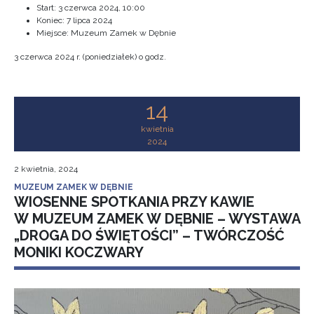
Start:
3 czerwca 2024, 10:00
Koniec:
7 lipca 2024
Miejsce: Muzeum Zamek w Dębnie
3 czerwca 2024 r. (poniedziałek) o godz.
14
kwietnia
2024
2 kwietnia, 2024
MUZEUM ZAMEK W DĘBNIE
WIOSENNE SPOTKANIA PRZY KAWIE
W MUZEUM ZAMEK W DĘBNIE – WYSTAWA
„DROGA DO ŚWIĘTOŚCI” – TWÓRCZOŚĆ
MONIKI KOCZWARY