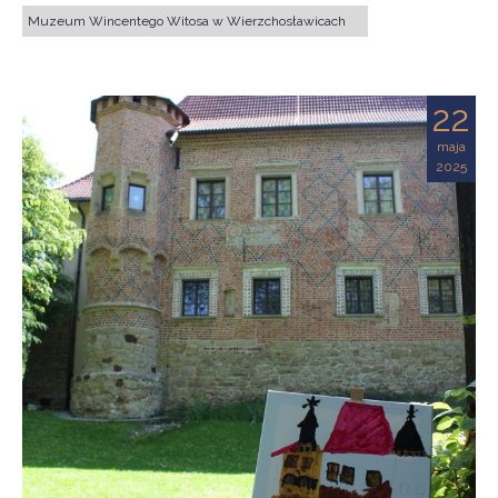
Muzeum Wincentego Witosa w Wierzchosławicach
22
maja
2025