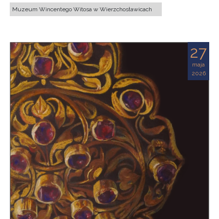
Muzeum Wincentego Witosa w Wierzchosławicach
27
maja
2026