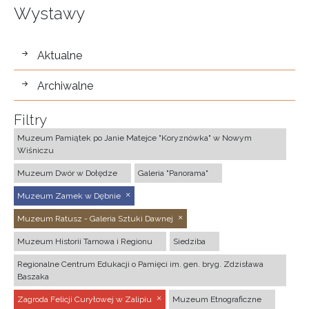
Wystawy
wystawy
Aktualne
Archiwalne
Filtry
Muzeum Pamiątek po Janie Matejce "Koryznówka" w Nowym
Wiśniczu
Muzeum Dwór w Dołędze
Galeria "Panorama"
Muzeum Zamek w Dębnie
Muzeum Ratusz - Galeria Sztuki Dawnej
Muzeum Historii Tarnowa i Regionu
Siedziba
Regionalne Centrum Edukacji o Pamięci im. gen. bryg. Zdzisława
Baszaka
Zagroda Felicji Curyłowej w Zalipiu
Muzeum Etnograficzne