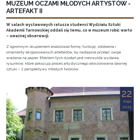
MUZEUM OCZAMI MŁODYCH ARTYSTÓW -
ARTEFAKT II
W salach wystawowych ratusza studenci Wydziału Sztuki
Akademii Tarnowskiej oddali się temu, co w muzeum robić warto
– uważnej obserwacji.
Z ogromnym skupieniem analizowali formę, funkcję, zdobienia i
ornamenty eksponowanych artefaktów, by następnie przelać swoje
wrażenia na papier. Efektem tych działań jest niezwykła wystawa
rysunków, które pokazują proces artystycznego odwzorowania dawnej
sztuki – z perspektywy młodych twórców.
22
maja
2025