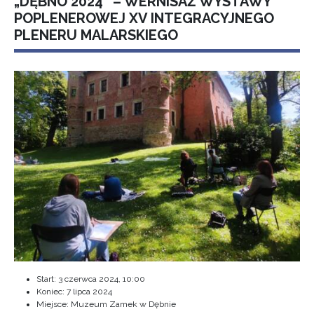
„DĘBNO 2024” – WERNISAŻ WYSTAWY
POPLENEROWEJ XV INTEGRACYJNEGO
PLENERU MALARSKIEGO
Start:
3 czerwca 2024, 10:00
Koniec:
7 lipca 2024
Miejsce: Muzeum Zamek w Dębnie