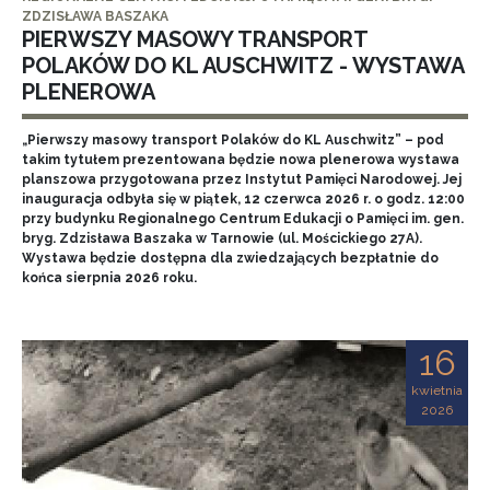
ZDZISŁAWA BASZAKA
PIERWSZY MASOWY TRANSPORT
POLAKÓW DO KL AUSCHWITZ - WYSTAWA
PLENEROWA
„Pierwszy masowy transport Polaków do KL Auschwitz” – pod
takim tytułem prezentowana będzie nowa plenerowa wystawa
planszowa przygotowana przez Instytut Pamięci Narodowej. Jej
inauguracja odbyła się w piątek, 12 czerwca 2026 r. o godz. 12:00
przy budynku Regionalnego Centrum Edukacji o Pamięci im. gen.
bryg. Zdzisława Baszaka w Tarnowie (ul. Mościckiego 27A).
Wystawa będzie dostępna dla zwiedzających bezpłatnie do
końca sierpnia 2026 roku.
16
kwietnia
2026