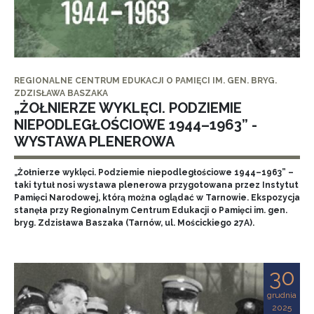
REGIONALNE CENTRUM EDUKACJI O PAMIĘCI IM. GEN. BRYG.
ZDZISŁAWA BASZAKA
„ŻOŁNIERZE WYKLĘCI. PODZIEMIE
NIEPODLEGŁOŚCIOWE 1944–1963” -
WYSTAWA PLENEROWA
„Żołnierze wyklęci. Podziemie niepodległościowe 1944–1963” –
taki tytuł nosi wystawa plenerowa przygotowana przez Instytut
Pamięci Narodowej, którą można oglądać w Tarnowie. Ekspozycja
stanęła przy Regionalnym Centrum Edukacji o Pamięci im. gen.
bryg. Zdzisława Baszaka (Tarnów, ul. Mościckiego 27A).
30
grudnia
2025