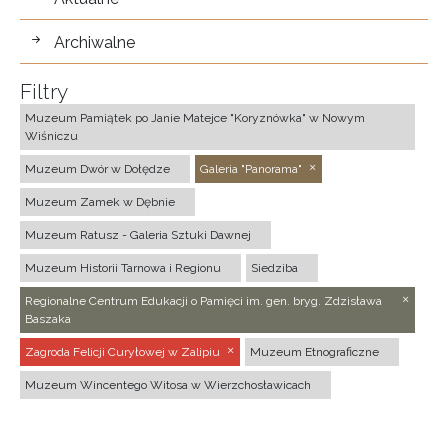
Archiwalne
Filtry
Muzeum Pamiątek po Janie Matejce "Koryznówka" w Nowym
Wiśniczu
Muzeum Dwór w Dołędze
Galeria "Panorama"
Muzeum Zamek w Dębnie
Muzeum Ratusz - Galeria Sztuki Dawnej
Muzeum Historii Tarnowa i Regionu
Siedziba
Regionalne Centrum Edukacji o Pamięci im. gen. bryg. Zdzisława
Baszaka
Zagroda Felicji Curyłowej w Zalipiu
Muzeum Etnograficzne
Muzeum Wincentego Witosa w Wierzchosławicach