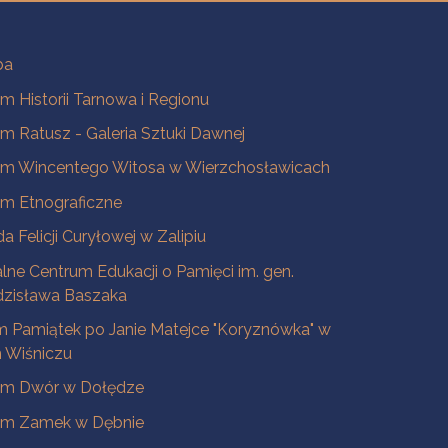
ba
 Historii Tarnowa i Regionu
 Ratusz - Galeria Sztuki Dawnej
m Wincentego Witosa w Wierzchosławicach
m Etnograficzne
a Felicji Curyłowej w Zalipiu
lne Centrum Edukacji o Pamięci im. gen.
dzisława Baszaka
 Pamiątek po Janie Matejce "Koryznówka" w
Wiśniczu
m Dwór w Dołędze
m Zamek w Dębnie