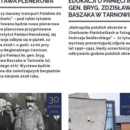
TAWA PLENEROWA
EDUKACJI O PAMIĘCI I
GEN. BRYG. ZDZISŁA
BASZAKA W TARNOWI
szy masowy transport Polaków do
chwitz” – pod takim tytułem
towana będzie nowa plenerowa
„Nekropolia polskich oficerów w
a planszowa przygotowana
Charkowie-Piatichatkach w fotog
nstytut Pamięci Narodowej. Jej
Andrzeja Świderskiego” – to tytu
acja odbyła się w piątek, 12
wystawy prezentującej zdjęcia au
 2026 r. o godz. 12:00 przy
lat 1990–1991, kiedy uczestniczy
u Regionalnego Centrum
odkrywaniu grobów polskich ofice
i o Pamięci im. gen. bryg.
awa Baszaka w Tarnowie (ul.
kiego 27A). Wystawa będzie
na dla zwiedzających bezpłatnie
a sierpnia 2026 roku.
30
grudnia
paźdz
2025
2