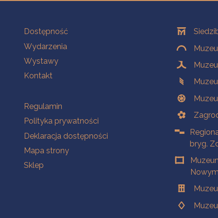
Na skróty
Oddziały
Dostępność
Siedzi
Wydarzenia
Muzeum
Wystawy
Muzeum
Kontakt
Muzeu
Muzeu
Na skróty
Regulamin
Zagrod
Polityka prywatności
Regiona
Deklaracja dostępności
bryg. Z
Mapa strony
Muzeum
Sklep
Nowym 
Muzeu
Muzeu