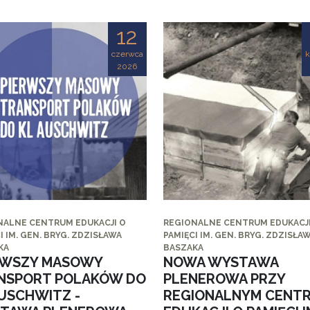
12
czerwca
k
2026
NALNE CENTRUM EDUKACJI O
REGIONALNE CENTRUM EDUKACJI
I IM. GEN. BRYG. ZDZISŁAWA
PAMIĘCI IM. GEN. BRYG. ZDZISŁA
KA
BASZAKA
RWSZY MASOWY
NOWA WYSTAWA
NSPORT POLAKÓW DO
PLENEROWA PRZY
AUSCHWITZ -
REGIONALNYM CENT