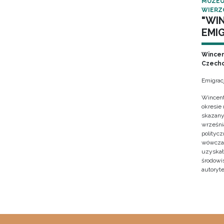
MUZEU
WIERZ
"WI
EMIG
Wincen
Czecho
Emigrac
Wincent
okresie
skazany
września
polityc
wówczas 
uzyskał 
środowi
autoryte