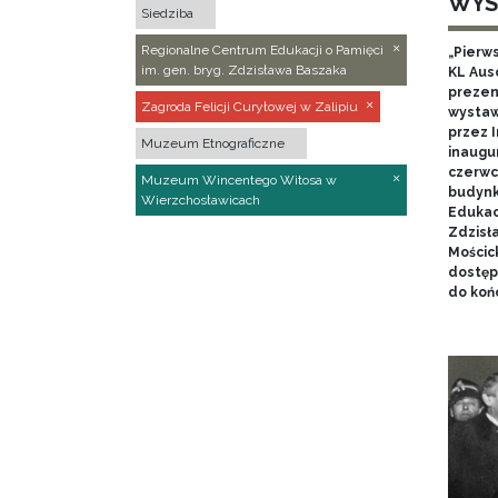
WYS
Siedziba
Regionalne Centrum Edukacji o Pamięci
„Pierw
im. gen. bryg. Zdzisława Baszaka
KL Aus
prezen
Zagroda Felicji Curyłowej w Zalipiu
wystaw
przez I
Muzeum Etnograficzne
inaugur
czerwca
Muzeum Wincentego Witosa w
budynk
Wierzchosławicach
Edukacj
Zdzisł
Mościc
dostęp
do końc