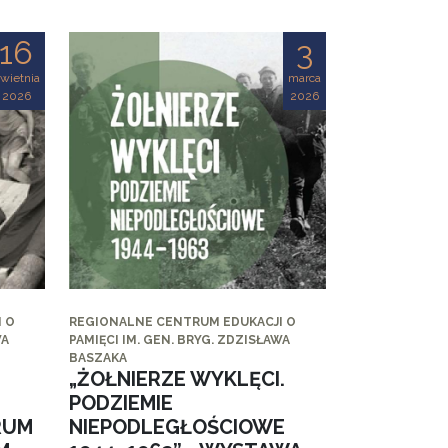
16
3
wietnia
marca
2026
2026
 O
REGIONALNE CENTRUM EDUKACJI O
WA
PAMIĘCI IM. GEN. BRYG. ZDZISŁAWA
BASZAKA
„ŻOŁNIERZE WYKLĘCI.
PODZIEMIE
RUM
NIEPODLEGŁOŚCIOWE