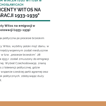
M WINCENTEGO WITOSA W
CHOSŁAWICACH
NCENTY WITOS NA
RACJI 1933-1939"
ty Witos na emigracji w
słowacji (1933–1939)
ja polityczna po procesie brzeskim
y Witos, wybitny polski mąż stanu, w
 międzywojennym został niesłusznie
 w tzw. „procesie brzeskim”. 28
 1933 r. został zmuszony do emigracji
znej. Wybrał Czechosłowację, znaną
z tolerancji politycznej, gdzie
wsparcie czeskiej partii agrarnej oraz
sk politycznych, zdobywając duży
t.