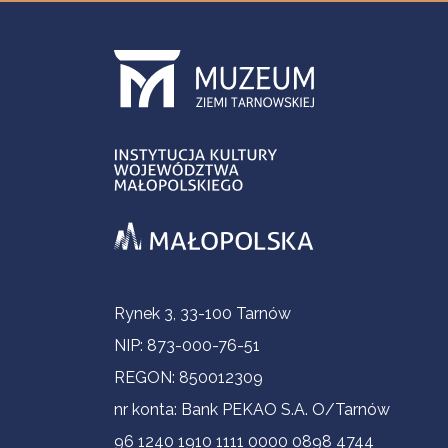
Informacje kontaktowe
Rynek 3, 33-100 Tarnów
NIP: 873-000-76-51
REGON: 850012309
nr konta: Bank PEKAO S.A. O/Tarnów
96 1240 1910 1111 0000 0898 4744