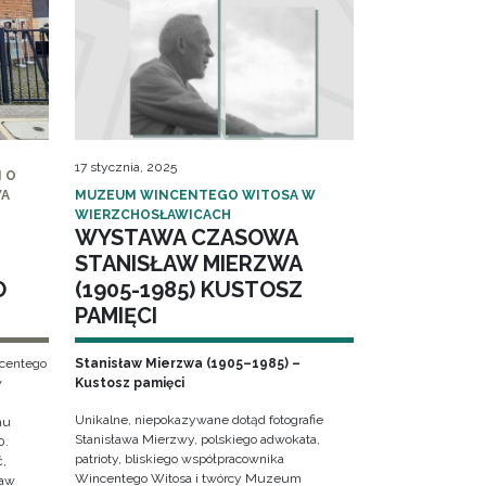
17 stycznia, 2025
 O
WA
MUZEUM WINCENTEGO WITOSA W
WIERZCHOSŁAWICACH
WYSTAWA CZASOWA
STANISŁAW MIERZWA
O
(1905-1985) KUSTOSZ
PAMIĘCI
ncentego
Stanisław Mierzwa (1905–1985) –
w
Kustosz pamięci
Unikalne, niepokazywane dotąd fotografie
hu
Stanisława Mierzwy, polskiego adwokata,
0.
patrioty, bliskiego współpracownika
ć,
Wincentego Witosa i twórcy Muzeum
ław