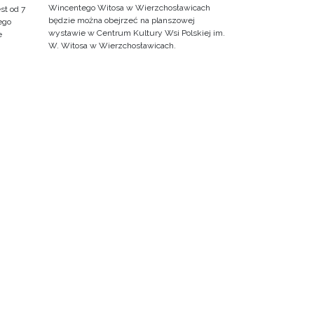
Wincentego Witosa w Wierzchosławicach
st od 7
będzie można obejrzeć na planszowej
ego
wystawie w Centrum Kultury Wsi Polskiej im.
e
W. Witosa w Wierzchosławicach.