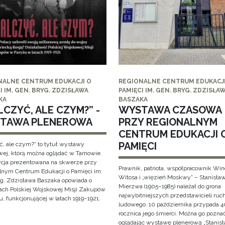
NALNE CENTRUM EDUKACJI O
REGIONALNE CENTRUM EDUKACJI
I IM. GEN. BRYG. ZDZISŁAWA
PAMIĘCI IM. GEN. BRYG. ZDZISŁA
KA
BASZAKA
CZYĆ, ALE CZYM?” -
WYSTAWA CZASOWA
TAWA PLENEROWA
PRZY REGIONALNYM
CENTRUM EDUKACJI 
PAMIĘCI
ć, ale czym?” to tytuł wystawy
wej, którą można oglądać w Tarnowie.
cja prezentowana na skwerze przy
Prawnik, patriota, współpracownik Wi
lnym Centrum Edukacji o Pamięci im.
Witosa i „więzień Moskwy” – Stanisła
yg. Zdzisława Baszaka opowiada o
Mierzwa (1905–1985) należał do grona
iach Polskiej Wojskowej Misji Zakupów
najwybitniejszych przedstawicieli ruc
, funkcjonującej w latach 1919–1921.
ludowego. 10 października przypada 4
rocznica jego śmierci. Można go pozna
oglądając wystawę plenerową „Stanis