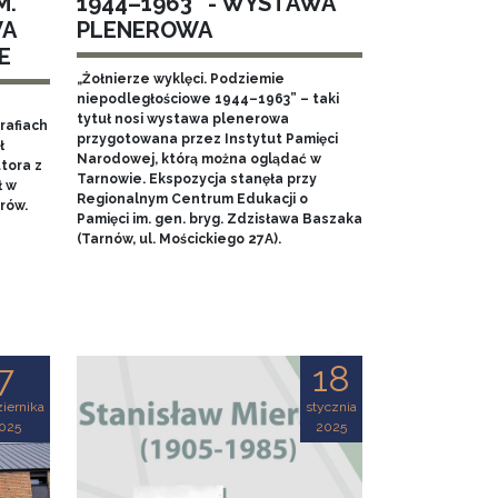
M.
1944–1963” - WYSTAWA
WA
PLENEROWA
E
„Żołnierze wyklęci. Podziemie
niepodległościowe 1944–1963” – taki
tytuł nosi wystawa plenerowa
rafiach
przygotowana przez Instytut Pamięci
ł
Narodowej, którą można oglądać w
tora z
Tarnowie. Ekspozycja stanęła przy
ł w
Regionalnym Centrum Edukacji o
rów.
Pamięci im. gen. bryg. Zdzisława Baszaka
(Tarnów, ul. Mościckiego 27A).
7
18
iernika
stycznia
025
2025