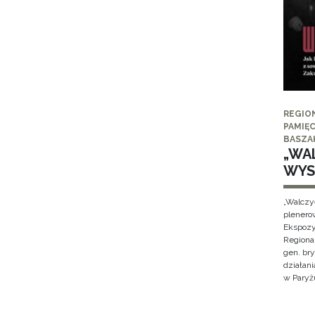
REGIO
PAMIĘC
BASZA
„WAL
WYS
„Walczy
plenero
Ekspozy
Regiona
gen. br
działan
w Paryżu